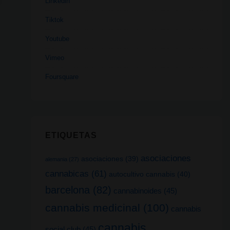
Linkedin
Tiktok
Youtube
Vimeo
Foursquare
ETIQUETAS
asociaciones
asociaciones
(39)
alemania
(27)
cannabicas
(61)
autocultivo cannabis
(40)
barcelona
(82)
cannabinoides
(45)
cannabis medicinal
(100)
cannabis
cannabis
social club
(45)