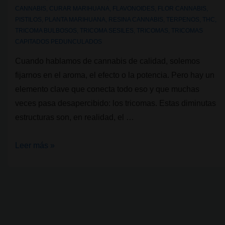
CANNABIS
,
CURAR MARIHUANA
,
FLAVONOIDES
,
FLOR CANNABIS
,
PISTILOS
,
PLANTA MARIHUANA
,
RESINA CANNABIS
,
TERPENOS
,
THC
,
TRICOMA BULBOSOS
,
TRICOMA SESILES
,
TRICOMAS
,
TRICOMAS
CAPITADOS PEDUNCULADOS
Cuando hablamos de cannabis de calidad, solemos
fijarnos en el aroma, el efecto o la potencia. Pero hay un
elemento clave que conecta todo eso y que muchas
veces pasa desapercibido: los tricomas. Estas diminutas
estructuras son, en realidad, el …
¿Qué
Leer más »
son
los
tricomas
del
cannabis?