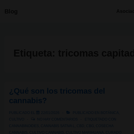
↓
Navegació
Blog
Asocia
Saltar
principal
al
contenido
principal
Etiqueta:
tricomas capit
¿Qué son los tricomas del
cannabis?
PUBLICADO EL
22/01/2026
PUBLICADO EN
BOTÁNICA
,
CULTIVO
NO HAY COMENTARIOS
ETIQUETADO CON
CANNABINOIDES
,
CANNABIS SATIVA L
,
CBD
,
CBG
,
COSECHA
CANNABIS
,
CULTIVO CANNABIS
,
CULTIVO MARIHUANA
,
CURADO