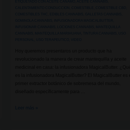
ETIQUETADO CON
ACEITE CAÑAMO
,
ACEITE CANNABIS
,
CALENTAMIENTO CONDUCCION
,
COMESTIBLE
,
COMESTIBLE CBD
,
COMESTIBLES THC
,
EDIBLES CANNABIS
,
GALLETAS CANNABIS
,
GOMINOLA CANNABIS
,
INFUSIONADORA MAGICALBUTTER
,
INFUSIONAR CANNABIS
,
LOCIONES CANNABIS
,
MANTEQUILLA
CANNABIS
,
MANTEQUILLA MARIHUANA
,
TINTURA CANNABIS
,
USO
PERSONAL
,
USO TERAPEUTICO
,
VIDEO
Hoy queremos presentaros un producto que ha
revolucionado la manera de crear mantequilla y aceite
medicinal en casa: la infusionadora MagicalButter. ¿Qu
es la infusionadora MagicalButter? El MagicalButter es 
primer extractor botánico de sobremesa del mundo,
diseñado específicamente para …
MagicalButter:
Leer más »
la
máquina