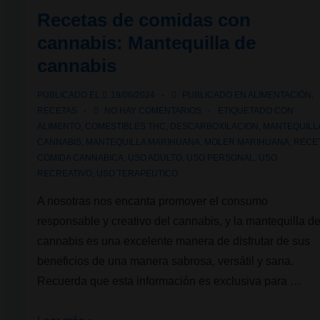
para
Recetas de comidas con
hacer
cannabis: Mantequilla de
mantequilla
cannabis
y
aceite
PUBLICADO EL
19/06/2024
PUBLICADO EN
ALIMENTACIÓN
,
de
RECETAS
NO HAY COMENTARIOS
ETIQUETADO CON
cannabis
ALIMENTO
,
COMESTIBLES THC
,
DESCARBOXILACION
,
MANTEQUILL
CANNABIS
,
MANTEQUILLA MARIHUANA
,
MOLER MARIHUANA
,
RECE
en
COMIDA CANNABICA
,
USO ADULTO
,
USO PERSONAL
,
USO
casa
RECREATIVO
,
USO TERAPEUTICO
A nosotras nos encanta promover el consumo
responsable y creativo del cannabis, y la mantequilla d
cannabis es una excelente manera de disfrutar de sus
beneficios de una manera sabrosa, versátil y sana.
Recuerda que esta información es exclusiva para …