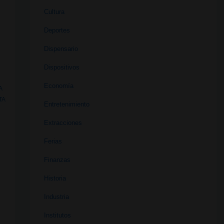
Cultura
Deportes
Dispensario
Dispositivos
Economía
A
TA
Entretenimiento
Extracciones
Ferias
e
Finanzas
Historia
Industria
Institutos