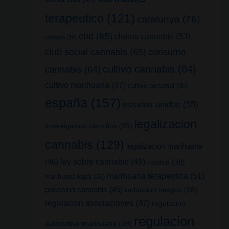
terapeutico
(121)
catalunya
(76)
cbd
(65)
clubes cannabis
(53)
cañamo
(26)
club social cannabis
(65)
consumo
cultivo cannabis
(84)
cannabis
(64)
cultivo marihuana
(47)
cultivo personal
(35)
españa
(157)
estados unidos
(55)
legalizacion
investigacion cientifica
(39)
cannabis
(129)
legalizacion marihuana
(46)
ley sobre cannabis
(49)
madrid
(38)
marihuana terapeutica
(51)
marihuana legal
(32)
posesion cannabis
(45)
reduccion riesgos
(38)
regulacion asociaciones
(47)
regulacion
regulacion
autocultivo marihuana
(39)