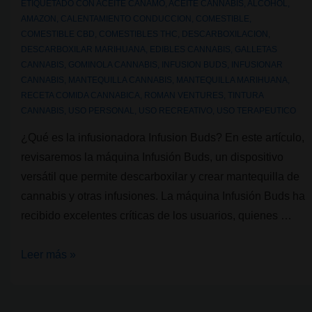
ETIQUETADO CON
ACEITE CAÑAMO
,
ACEITE CANNABIS
,
ALCOHOL
,
AMAZON
,
CALENTAMIENTO CONDUCCION
,
COMESTIBLE
,
COMESTIBLE CBD
,
COMESTIBLES THC
,
DESCARBOXILACION
,
DESCARBOXILAR MARIHUANA
,
EDIBLES CANNABIS
,
GALLETAS
CANNABIS
,
GOMINOLA CANNABIS
,
INFUSION BUDS
,
INFUSIONAR
CANNABIS
,
MANTEQUILLA CANNABIS
,
MANTEQUILLA MARIHUANA
,
RECETA COMIDA CANNABICA
,
ROMAN VENTURES
,
TINTURA
CANNABIS
,
USO PERSONAL
,
USO RECREATIVO
,
USO TERAPEUTICO
¿Qué es la infusionadora Infusion Buds? En este artículo,
revisaremos la máquina Infusión Buds, un dispositivo
versátil que permite descarboxilar y crear mantequilla de
cannabis y otras infusiones. La máquina Infusión Buds ha
recibido excelentes críticas de los usuarios, quienes …
Infusion
Leer más »
Buds:
la