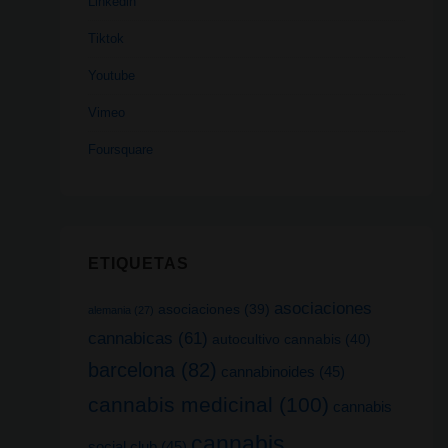
Linkedin
Tiktok
Youtube
Vimeo
Foursquare
ETIQUETAS
asociaciones
asociaciones
(39)
alemania
(27)
cannabicas
(61)
autocultivo cannabis
(40)
barcelona
(82)
cannabinoides
(45)
cannabis medicinal
(100)
cannabis
cannabis
social club
(45)