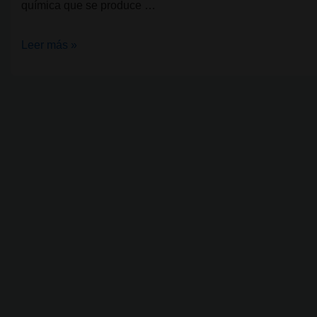
química que se produce …
¿Qué
Leer más »
es
y
cómo
se
hace
la
descarboxilación
en
el
cannabis?