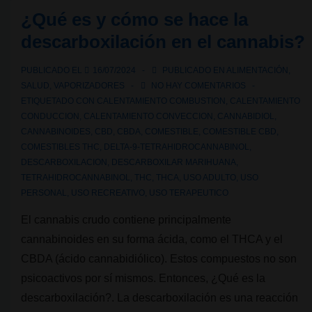
máquina
¿Qué es y cómo se hace la
para
descarboxilación en el cannabis?
descarboxilar
y
PUBLICADO EL
16/07/2024
PUBLICADO EN
ALIMENTACIÓN
,
hacer
SALUD
,
VAPORIZADORES
NO HAY COMENTARIOS
mantequilla
ETIQUETADO CON
CALENTAMIENTO COMBUSTION
,
CALENTAMIENTO
de
CONDUCCION
,
CALENTAMIENTO CONVECCION
,
CANNABIDIOL
,
CANNABINOIDES
,
CBD
,
CBDA
,
COMESTIBLE
,
COMESTIBLE CBD
,
cannabis
COMESTIBLES THC
,
DELTA-9-TETRAHIDROCANNABINOL
,
DESCARBOXILACION
,
DESCARBOXILAR MARIHUANA
,
TETRAHIDROCANNABINOL
,
THC
,
THCA
,
USO ADULTO
,
USO
PERSONAL
,
USO RECREATIVO
,
USO TERAPEUTICO
El cannabis crudo contiene principalmente
cannabinoides en su forma ácida, como el THCA y el
CBDA (ácido cannabidiólico). Estos compuestos no son
psicoactivos por sí mismos. Entonces, ¿Qué es la
descarboxilación?. La descarboxilación es una reacción