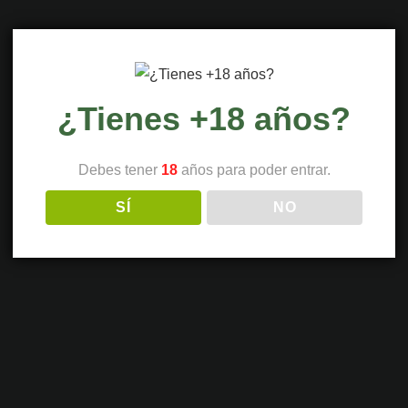
¿Tienes +18 años?
Debes tener
18
años para poder entrar.
SÍ
NO