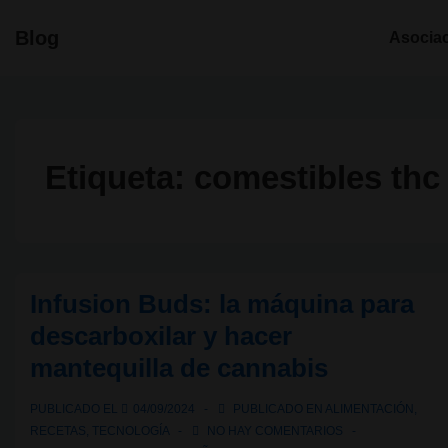
↓
Navegació
Blog
Asocia
Saltar
principal
al
contenido
principal
Etiqueta:
comestibles thc
Infusion Buds: la máquina para
descarboxilar y hacer
mantequilla de cannabis
PUBLICADO EL
04/09/2024
PUBLICADO EN
ALIMENTACIÓN
,
RECETAS
,
TECNOLOGÍA
NO HAY COMENTARIOS