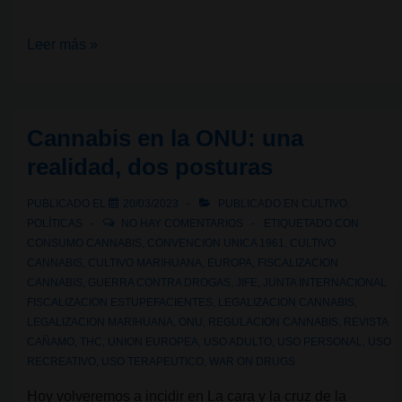
Tras
Leer más »
los
retrasos,
Alemania
Cannabis en la ONU: una
avanza
realidad, dos posturas
hacia
la
PUBLICADO EL
20/03/2023
PUBLICADO EN
CULTIVO
,
regulación
POLÍTICAS
NO HAY COMENTARIOS
ETIQUETADO CON
según
CONSUMO CANNABIS
,
CONVENCION UNICA 1961
,
CULTIVO
CANNABIS
,
CULTIVO MARIHUANA
,
EUROPA
,
FISCALIZACION
el
CANNABIS
,
GUERRA CONTRA DROGAS
,
JIFE
,
JUNTA INTERNACIONAL
modelo
FISCALIZACION ESTUPEFACIENTES
,
LEGALIZACION CANNABIS
,
de
LEGALIZACION MARIHUANA
,
ONU
,
REGULACION CANNABIS
,
REVISTA
CAÑAMO
,
THC
,
UNION EUROPEA
,
USO ADULTO
,
USO PERSONAL
,
USO
Cannabis
RECREATIVO
,
USO TERAPEUTICO
,
WAR ON DRUGS
Social
Club
Hoy volveremos a incidir en La cara y la cruz de la