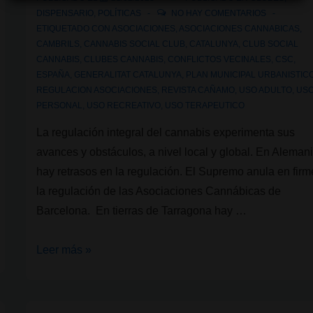
en
DISPENSARIO
,
POLÍTICAS
NO HAY COMENTARIOS
el
ETIQUETADO CON
ASOCIACIONES
,
ASOCIACIONES CANNABICAS
,
Hash
CAMBRILS
,
CANNABIS SOCIAL CLUB
,
CATALUNYA
,
CLUB SOCIAL
CANNABIS
,
CLUBES CANNABIS
,
CONFLICTOS VECINALES
,
CSC
,
Marihuana
ESPAÑA
,
GENERALITAT CATALUNYA
,
PLAN MUNICIPAL URBANISTIC
&
REGULACION ASOCIACIONES
,
REVISTA CAÑAMO
,
USO ADULTO
,
US
Hemp
PERSONAL
,
USO RECREATIVO
,
USO TERAPEUTICO
Museum
La regulación integral del cannabis experimenta sus
de
avances y obstáculos, a nivel local y global. En Alemani
Barcelona
hay retrasos en la regulación. El Supremo anula en firm
la regulación de las Asociaciones Cannábicas de
Barcelona. En tierras de Tarragona hay …
El
Leer más »
Ayuntamiento
de
Cambrils