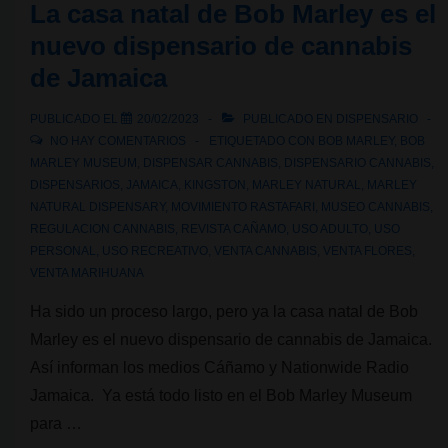
La casa natal de Bob Marley es el
los
“efectos
nuevo dispensario de cannabis
del
de Jamaica
día
PUBLICADO EL
20/02/2023
PUBLICADO EN
DISPENSARIO
después”
NO HAY COMENTARIOS
ETIQUETADO CON
BOB MARLEY
,
BOB
del
MARLEY MUSEUM
,
DISPENSAR CANNABIS
,
DISPENSARIO CANNABIS
,
cannabis
DISPENSARIOS
,
JAMAICA
,
KINGSTON
,
MARLEY NATURAL
,
MARLEY
NATURAL DISPENSARY
,
MOVIMIENTO RASTAFARI
,
MUSEO CANNABIS
,
REGULACION CANNABIS
,
REVISTA CAÑAMO
,
USO ADULTO
,
USO
PERSONAL
,
USO RECREATIVO
,
VENTA CANNABIS
,
VENTA FLORES
,
VENTA MARIHUANA
Ha sido un proceso largo, pero ya la casa natal de Bob
Marley es el nuevo dispensario de cannabis de Jamaica.
Así informan los medios Cáñamo y Nationwide Radio
Jamaica. Ya está todo listo en el Bob Marley Museum
para …