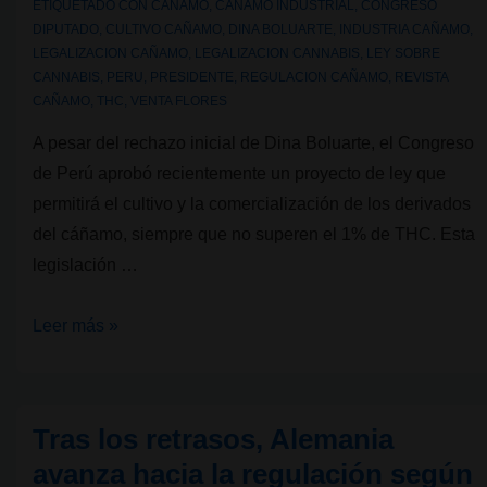
ETIQUETADO CON
CAÑAMO
,
CAÑAMO INDUSTRIAL
,
CONGRESO
DIPUTADO
,
CULTIVO CAÑAMO
,
DINA BOLUARTE
,
INDUSTRIA CAÑAMO
,
LEGALIZACION CAÑAMO
,
LEGALIZACION CANNABIS
,
LEY SOBRE
CANNABIS
,
PERU
,
PRESIDENTE
,
REGULACION CAÑAMO
,
REVISTA
CAÑAMO
,
THC
,
VENTA FLORES
A pesar del rechazo inicial de Dina Boluarte, el Congreso
de Perú aprobó recientemente un proyecto de ley que
permitirá el cultivo y la comercialización de los derivados
del cáñamo, siempre que no superen el 1% de THC. Esta
legislación …
Perú
Leer más »
avanza
en
la
Tras los retrasos, Alemania
regulación
avanza hacia la regulación según
del