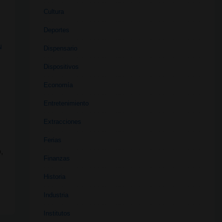
Cultura
Deportes
N
Dispensario
Dispositivos
Economía
Entretenimiento
Extracciones
n
Ferias
,
Finanzas
Historia
Industria
Institutos