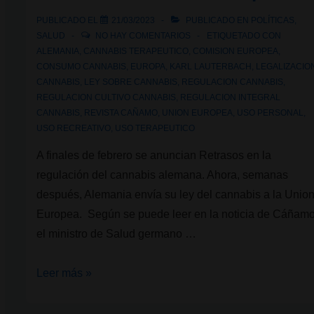
uso
PUBLICADO EL
21/03/2023
PUBLICADO EN
POLÍTICAS
,
integral
SALUD
NO HAY COMENTARIOS
ETIQUETADO CON
del
ALEMANIA
,
CANNABIS TERAPEUTICO
,
COMISION EUROPEA
,
CONSUMO CANNABIS
,
EUROPA
,
KARL LAUTERBACH
,
LEGALIZACIO
cannabis
CANNABIS
,
LEY SOBRE CANNABIS
,
REGULACION CANNABIS
,
REGULACION CULTIVO CANNABIS
,
REGULACION INTEGRAL
CANNABIS
,
REVISTA CAÑAMO
,
UNION EUROPEA
,
USO PERSONAL
,
USO RECREATIVO
,
USO TERAPEUTICO
A finales de febrero se anuncian Retrasos en la
regulación del cannabis alemana. Ahora, semanas
después, Alemania envía su ley del cannabis a la Unio
Europea. Según se puede leer en la noticia de Cáñamo
el ministro de Salud germano …
Alemania
Leer más »
envía
su