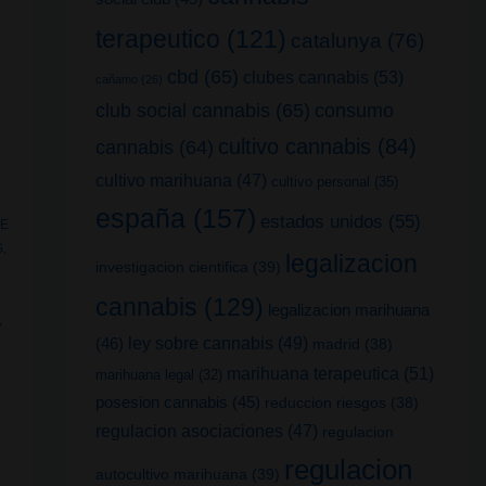
terapeutico
(121)
catalunya
(76)
cbd
(65)
clubes cannabis
(53)
cañamo
(26)
club social cannabis
(65)
consumo
cultivo cannabis
(84)
cannabis
(64)
cultivo marihuana
(47)
cultivo personal
(35)
españa
(157)
estados unidos
(55)
HE
S
,
legalizacion
investigacion cientifica
(39)
cannabis
(129)
legalizacion marihuana
,
(46)
ley sobre cannabis
(49)
madrid
(38)
marihuana terapeutica
(51)
marihuana legal
(32)
posesion cannabis
(45)
reduccion riesgos
(38)
regulacion asociaciones
(47)
regulacion
regulacion
autocultivo marihuana
(39)