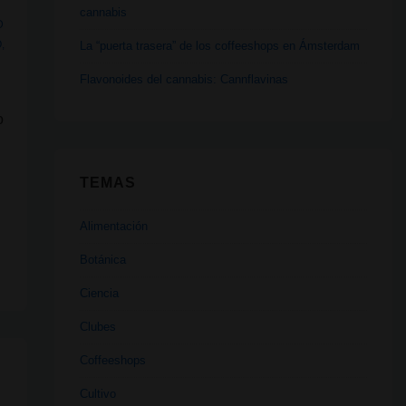
cannabis
D
O
,
La “puerta trasera” de los coffeeshops en Ámsterdam
Flavonoides del cannabis: Cannflavinas
o
a
TEMAS
Alimentación
Botánica
Ciencia
Clubes
Coffeeshops
Cultivo