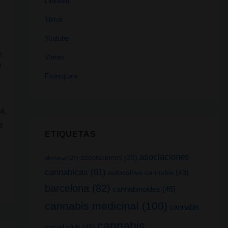
Linkedin
Tiktok
Youtube
O
,
Vimeo
O
Foursquare
a,
e
ETIQUETAS
asociaciones
asociaciones
(39)
alemania
(27)
cannabicas
(61)
autocultivo cannabis
(40)
barcelona
(82)
cannabinoides
(45)
cannabis medicinal
(100)
cannabis
cannabis
social club
(45)