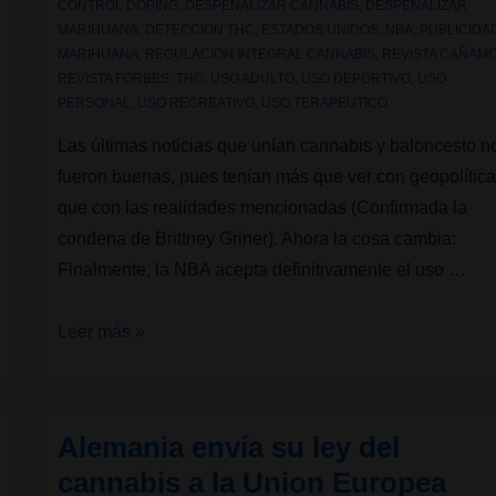
CONTROL DOPING
,
DESPENALIZAR CANNABIS
,
DESPENALIZAR
MARIHUANA
,
DETECCION THC
,
ESTADOS UNIDOS
,
NBA
,
PUBLICIDA
MARIHUANA
,
REGULACION INTEGRAL CANNABIS
,
REVISTA CAÑAM
REVISTA FORBES
,
THC
,
USO ADULTO
,
USO DEPORTIVO
,
USO
PERSONAL
,
USO RECREATIVO
,
USO TERAPEUTICO
Las últimas noticias que unían cannabis y baloncesto n
fueron buenas, pues tenían más que ver con geopolític
que con las realidades mencionadas (Confirmada la
condena de Brittney Griner). Ahora la cosa cambia:
Finalmente, la NBA acepta definitivamente el uso …
Finalmente,
Leer más »
la
NBA
acepta
Alemania envía su ley del
definitivamente
cannabis a la Union Europea
el