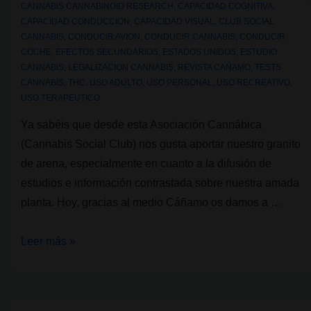
CANNABIS CANNABINOID RESEARCH
,
CAPACIDAD COGNITIVA
,
CAPACIDAD CONDUCCION
,
CAPACIDAD VISUAL
,
CLUB SOCIAL
CANNABIS
,
CONDUCIR AVION
,
CONDUCIR CANNABIS
,
CONDUCIR
COCHE
,
EFECTOS SECUNDARIOS
,
ESTADOS UNIDOS
,
ESTUDIO
CANNABIS
,
LEGALIZACION CANNABIS
,
REVISTA CAÑAMO
,
TESTS
CANNABIS
,
THC
,
USO ADULTO
,
USO PERSONAL
,
USO RECREATIVO
,
USO TERAPEUTICO
Ya sabéis que desde esta Asociación Cannábica
(Cannabis Social Club) nos gusta aportar nuestro granito
de arena, especialmente en cuanto a la difusión de
estudios e información contrastada sobre nuestra amada
planta. Hoy, gracias al medio Cáñamo os damos a …
Un
Leer más »
reciente
estudio
desmiente