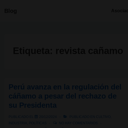
↓
Navegació
Blog
Asocia
Saltar
principal
al
contenido
principal
Etiqueta:
revista cañamo
Perú avanza en la regulación del
cáñamo a pesar del rechazo de
su Presidenta
PUBLICADO EL
20/12/2024
PUBLICADO EN
CULTIVO
,
INDUSTRIA
,
POLÍTICAS
NO HAY COMENTARIOS