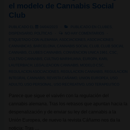
el modelo de Cannabis Social
cáñamo
Club
a
pesar
PUBLICADO EL
04/04/2023
PUBLICADO EN
CLUBES
,
del
DISPENSARIO
,
POLÍTICAS
NO HAY COMENTARIOS
rechazo
ETIQUETADO CON
ALEMANIA
,
ASOCIACIONES
,
ASOCIACIONES
de
CANNABICAS
,
BARCELONA
,
CANNABIS SOCIAL CLUB
,
CLUB SOCIAL
CANNABIS
,
CLUBES CANNABIS
,
CONVENCION UNICA 1961
,
CSC
,
su
CULTIVO CANNABIS
,
CULTIVO MARIHUANA
,
EUROPA
,
KARL
Presidenta
LAUTERBACH
,
LEGALIZACION CANNABIS
,
MODELO CSC
,
REGULACION ASOCIACIONES
,
REGULACION CANNABIS
,
REGULACION
INTEGRAL CANNABIS
,
REVISTA CAÑAMO
,
UNION EUROPEA
,
USO
ADULTO
,
USO PERSONAL
,
USO RECREATIVO
,
USO TERAPEUTICO
Parece que sigue el vaivén con la regulación del
cannabis alemana. Tras los retrasos que apuntan hacia la
despenalización y de enviar su ley del cannabis a la
Unión Europea, de nuevo la revista Cáñamo nos da la
noticia: Tras …