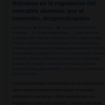
Retrasos en la regulación del
avanza
cannabis alemana: por el
en
momento, despenalización
la
regulación
PUBLICADO EL
19/02/2023
PUBLICADO EN
CULTIVO
,
de
POLÍTICAS
NO HAY COMENTARIOS
ETIQUETADO CON
las
ALEMANIA
,
AUTOCONSUMO CANNABIS
,
AUTOCULTIVO CANNABIS
,
CULTIVO CANNABIS
,
CULTIVO MARIHUANA
,
CULTIVO PERSONAL
,
Asociaciones
DESPENALIZAR CANNABIS
,
DESPENALIZAR MARIHUANA
,
DEUTSC
Cannábicas
HANFVERBAND
,
EU OBSERVER
,
EUROPA
,
LEGALIZACION CANNABI
(Club
POSESION CANNABIS
,
REGULACION AUTOCULTIVO MARIHUANA
,
Social
REGULACION CANNABIS
,
REGULACION INTEGRAL CANNABIS
,
REVISTA CAÑAMO
,
UNION EUROPEA
,
USO ADULTO
,
USO PERSONAL
de
USO RECREATIVO
Cannabis)
Llevamos un tiempo informándoles de los esfuerzos en
varios estados europeos para regular el cannabis
(Alemania, Luxemburgo y Malta apuestan por una
regulación europea del cannabis). Desgraciadamente,