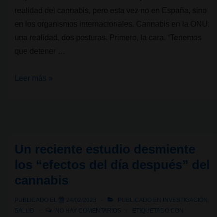
realidad del cannabis, pero esta vez no en España, sino
en los organismos internacionales. Cannabis en la ONU:
una realidad, dos posturas. Primero, la cara. “Tenemos
que detener …
Cannabis
Leer más »
en
la
ONU:
una
realidad,
Un reciente estudio desmiente
dos
los “efectos del día después” del
posturas
cannabis
PUBLICADO EL
24/02/2023
PUBLICADO EN
INVESTIGACIÓN
,
SALUD
NO HAY COMENTARIOS
ETIQUETADO CON