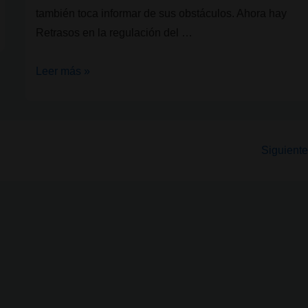
también toca informar de sus obstáculos. Ahora hay
Retrasos en la regulación del …
Retrasos
Leer más »
en
la
regulación
del
Siguiente
cannabis
alemana:
por
el
momento,
despenalización