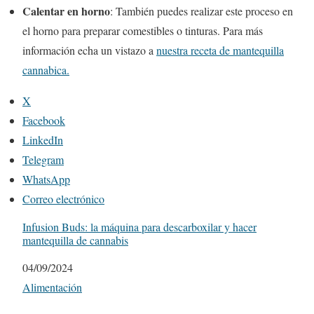
Calentar en horno
: También puedes realizar este proceso en
el horno para preparar comestibles o tinturas. Para más
información echa un vistazo a
nuestra receta de mantequilla
cannabica.
X
Facebook
LinkedIn
Telegram
WhatsApp
Correo electrónico
Infusion Buds: la máquina para descarboxilar y hacer
mantequilla de cannabis
Fecha
04/09/2024
Respecto a
Alimentación