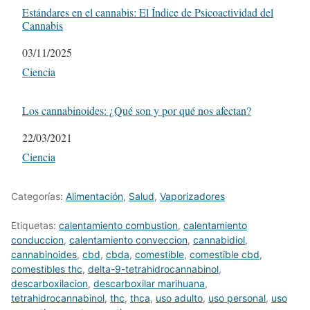
Estándares en el cannabis: El Índice de Psicoactividad del
Cannabis
Fecha
03/11/2025
Respecto a
Ciencia
Los cannabinoides: ¿Qué son y por qué nos afectan?
Fecha
22/03/2021
Respecto a
Ciencia
Categorías:
Alimentación
,
Salud
,
Vaporizadores
Etiquetas:
calentamiento combustion
,
calentamiento
conduccion
,
calentamiento conveccion
,
cannabidiol
,
cannabinoides
,
cbd
,
cbda
,
comestible
,
comestible cbd
,
comestibles thc
,
delta-9-tetrahidrocannabinol
,
descarboxilacion
,
descarboxilar marihuana
,
tetrahidrocannabinol
,
thc
,
thca
,
uso adulto
,
uso personal
,
uso