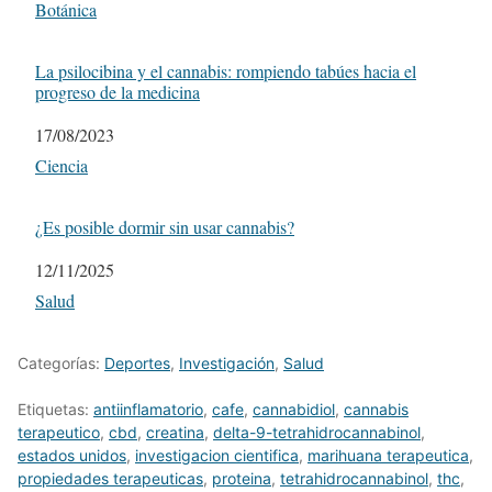
Respecto a
Botánica
La psilocibina y el cannabis: rompiendo tabúes hacia el
progreso de la medicina
Fecha
17/08/2023
Respecto a
Ciencia
¿Es posible dormir sin usar cannabis?
Fecha
12/11/2025
Respecto a
Salud
Categorías:
Deportes
,
Investigación
,
Salud
Etiquetas:
antiinflamatorio
,
cafe
,
cannabidiol
,
cannabis
terapeutico
,
cbd
,
creatina
,
delta-9-tetrahidrocannabinol
,
estados unidos
,
investigacion cientifica
,
marihuana terapeutica
,
propiedades terapeuticas
,
proteina
,
tetrahidrocannabinol
,
thc
,