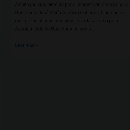
ámbito judicial, ofrecida por el magistrado en lo penal d
Barcelona, José María Asencio Gallegos. Que nace a
raíz de las últimas ofensivas llevadas a cabo por el
Ayuntamiento de Barcelona en contra …
En
Leer más »
defensa
de
los
«auténticos»
Clubes
Sociales
de
Cannabis