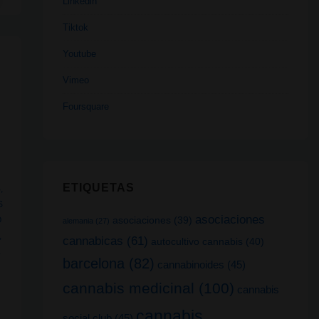
Linkedin
Tiktok
Youtube
Vimeo
Foursquare
ETIQUETAS
B
,
S
asociaciones
asociaciones
(39)
O
alemania
(27)
,
cannabicas
(61)
autocultivo cannabis
(40)
L
barcelona
(82)
cannabinoides
(45)
cannabis medicinal
(100)
cannabis
cannabis
social club
(45)