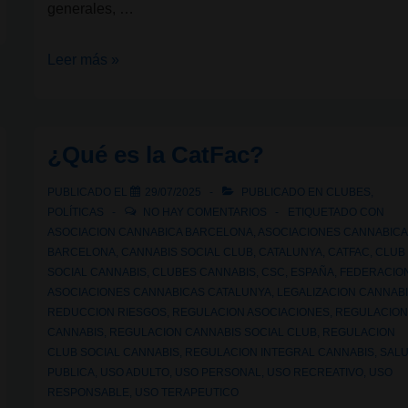
generales, …
Legalidad
Leer más »
cannábica
VII:
¿Son
¿Qué es la CatFac?
legales
los
PUBLICADO EL
29/07/2025
PUBLICADO EN
CLUBES
,
Clubes
POLÍTICAS
NO HAY COMENTARIOS
ETIQUETADO CON
ASOCIACION CANNABICA BARCELONA
,
ASOCIACIONES CANNABIC
Sociales
BARCELONA
,
CANNABIS SOCIAL CLUB
,
CATALUNYA
,
CATFAC
,
CLUB
de
SOCIAL CANNABIS
,
CLUBES CANNABIS
,
CSC
,
ESPAÑA
,
FEDERACIO
Cannabis
ASOCIACIONES CANNABICAS CATALUNYA
,
LEGALIZACION CANNAB
en
REDUCCION RIESGOS
,
REGULACION ASOCIACIONES
,
REGULACIO
CANNABIS
,
REGULACION CANNABIS SOCIAL CLUB
,
REGULACION
España?
CLUB SOCIAL CANNABIS
,
REGULACION INTEGRAL CANNABIS
,
SAL
¿Y
PUBLICA
,
USO ADULTO
,
USO PERSONAL
,
USO RECREATIVO
,
USO
en
RESPONSABLE
,
USO TERAPEUTICO