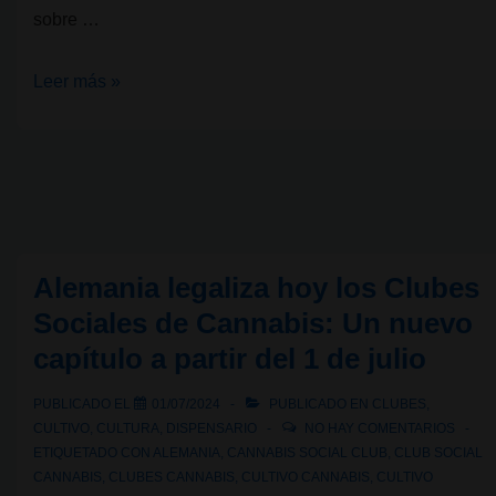
sobre …
Hanfparade:
Leer más »
Marcha
por
el
cannabis
en
Berlín
Alemania legaliza hoy los Clubes
Sociales de Cannabis: Un nuevo
capítulo a partir del 1 de julio
PUBLICADO EL
01/07/2024
PUBLICADO EN
CLUBES
,
CULTIVO
,
CULTURA
,
DISPENSARIO
NO HAY COMENTARIOS
ETIQUETADO CON
ALEMANIA
,
CANNABIS SOCIAL CLUB
,
CLUB SOCIAL
CANNABIS
,
CLUBES CANNABIS
,
CULTIVO CANNABIS
,
CULTIVO