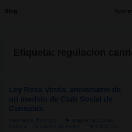
↓
Navegació
Blog
Asocia
Saltar
principal
al
contenido
principal
Etiqueta:
regulacion canna
Ley Rosa Verda: aniversario de
un modelo de Club Social de
Cannabis
PUBLICADO EL
28/06/2026
PUBLICADO EN
CLUBES
,
POLÍTICAS
NO HAY COMENTARIOS
ETIQUETADO CON