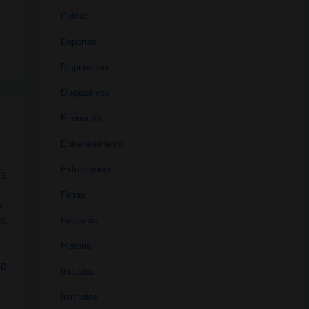
Cultura
Deportes
Dispensario
Dispositivos
Economía
Entretenimiento
Extracciones
AS
,
Ferias
N
Finanzas
IS
,
N
Historia
UD
Industria
Institutos