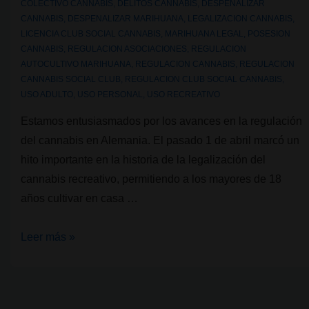
COLECTIVO CANNABIS
,
DELITOS CANNABIS
,
DESPENALIZAR
CANNABIS
,
DESPENALIZAR MARIHUANA
,
LEGALIZACION CANNABIS
,
LICENCIA CLUB SOCIAL CANNABIS
,
MARIHUANA LEGAL
,
POSESION
CANNABIS
,
REGULACION ASOCIACIONES
,
REGULACION
AUTOCULTIVO MARIHUANA
,
REGULACION CANNABIS
,
REGULACION
CANNABIS SOCIAL CLUB
,
REGULACION CLUB SOCIAL CANNABIS
,
USO ADULTO
,
USO PERSONAL
,
USO RECREATIVO
Estamos entusiasmados por los avances en la regulación
del cannabis en Alemania. El pasado 1 de abril marcó un
hito importante en la historia de la legalización del
cannabis recreativo, permitiendo a los mayores de 18
años cultivar en casa …
Alemania
Leer más »
legaliza
hoy
los