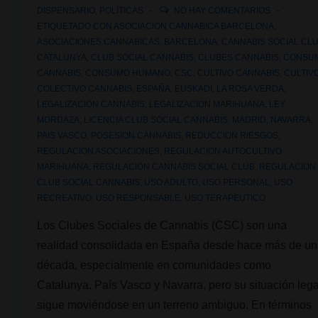
DISPENSARIO
,
POLÍTICAS
NO HAY COMENTARIOS
ETIQUETADO CON
ASOCIACION CANNABICA BARCELONA
,
ASOCIACIONES CANNABICAS
,
BARCELONA
,
CANNABIS SOCIAL CL
CATALUNYA
,
CLUB SOCIAL CANNABIS
,
CLUBES CANNABIS
,
CONSU
CANNABIS
,
CONSUMO HUMANO
,
CSC
,
CULTIVO CANNABIS
,
CULTIV
COLECTIVO CANNABIS
,
ESPAÑA
,
EUSKADI
,
LA ROSA VERDA
,
LEGALIZACION CANNABIS
,
LEGALIZACION MARIHUANA
,
LEY
MORDAZA
,
LICENCIA CLUB SOCIAL CANNABIS
,
MADRID
,
NAVARRA
,
PAIS VASCO
,
POSESION CANNABIS
,
REDUCCION RIESGOS
,
REGULACION ASOCIACIONES
,
REGULACION AUTOCULTIVO
MARIHUANA
,
REGULACION CANNABIS SOCIAL CLUB
,
REGULACION
CLUB SOCIAL CANNABIS
,
USO ADULTO
,
USO PERSONAL
,
USO
RECREATIVO
,
USO RESPONSABLE
,
USO TERAPEUTICO
Los Clubes Sociales de Cannabis (CSC) son una
realidad consolidada en España desde hace más de u
década, especialmente en comunidades como
Catalunya, País Vasco y Navarra, pero su situación lega
sigue moviéndose en un terreno ambiguo. En términos