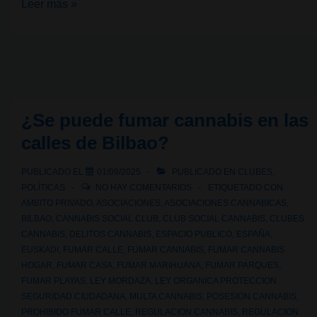
Ley
Leer más »
Rosa
Verda:
aniversario
de
un
¿Se puede fumar cannabis en las
modelo
calles de Bilbao?
de
Club
PUBLICADO EL
01/09/2025
PUBLICADO EN
CLUBES
,
Social
POLÍTICAS
NO HAY COMENTARIOS
ETIQUETADO CON
de
AMBITO PRIVADO
,
ASOCIACIONES
,
ASOCIACIONES CANNABICAS
,
BILBAO
,
CANNABIS SOCIAL CLUB
,
CLUB SOCIAL CANNABIS
,
CLUBES
Cannabis
CANNABIS
,
DELITOS CANNABIS
,
ESPACIO PUBLICO
,
ESPAÑA
,
EUSKADI
,
FUMAR CALLE
,
FUMAR CANNABIS
,
FUMAR CANNABIS
HOGAR
,
FUMAR CASA
,
FUMAR MARIHUANA
,
FUMAR PARQUES
,
FUMAR PLAYAS
,
LEY MORDAZA
,
LEY ORGANICA PROTECCION
SEGURIDAD CIUDADANA
,
MULTA CANNABIS
,
POSESION CANNABIS
,
PROHIBIDO FUMAR CALLE
,
REGULACION CANNABIS
,
REGULACION