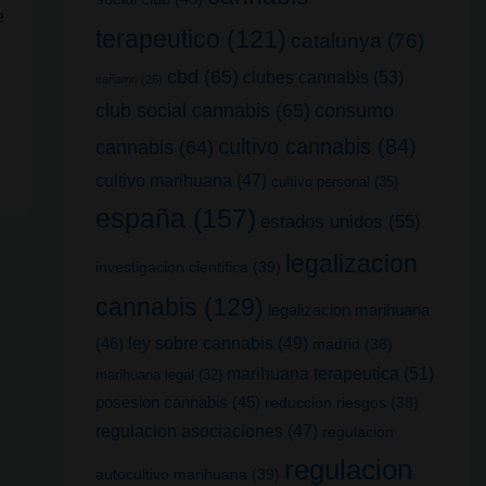
e
terapeutico
(121)
catalunya
(76)
cbd
(65)
clubes cannabis
(53)
cañamo
(26)
club social cannabis
(65)
consumo
cultivo cannabis
(84)
cannabis
(64)
cultivo marihuana
(47)
cultivo personal
(35)
españa
(157)
estados unidos
(55)
legalizacion
investigacion cientifica
(39)
cannabis
(129)
legalizacion marihuana
(46)
ley sobre cannabis
(49)
madrid
(38)
marihuana terapeutica
(51)
marihuana legal
(32)
posesion cannabis
(45)
reduccion riesgos
(38)
regulacion asociaciones
(47)
regulacion
regulacion
autocultivo marihuana
(39)