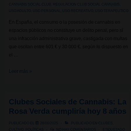
CANNABIS SOCIAL CLUB
,
REGULACION CLUB SOCIAL CANNABIS
,
USO ADULTO
,
USO PERSONAL
,
USO RECREATIVO
,
USO TERAPEUTICO
En España, el consumo o la posesión de cannabis en
espacios públicos no constituye un delito penal, pero sí
una infracción administrativa grave, castigada con multas
que oscilan entre 601 € y 30 000 €, según lo dispuesto en
el …
¿Se
Leer más »
puede
fumar
cannabis
Clubes Sociales de Cannabis: La
en
Rosa Verda cumpliría hoy 8 años
las
calles
PUBLICADO EL
28/06/2025
PUBLICADO EN
CLUBES
,
de
CULTIVO
,
POLÍTICAS
NO HAY COMENTARIOS
ETIQUETADO