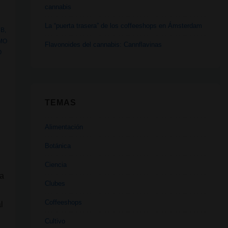
cannabis
La “puerta trasera” de los coffeeshops en Ámsterdam
UB
,
MO
Flavonoides del cannabis: Cannflavinas
O
TEMAS
Alimentación
Botánica
Ciencia
na
Clubes
Coffeeshops
l
Cultivo