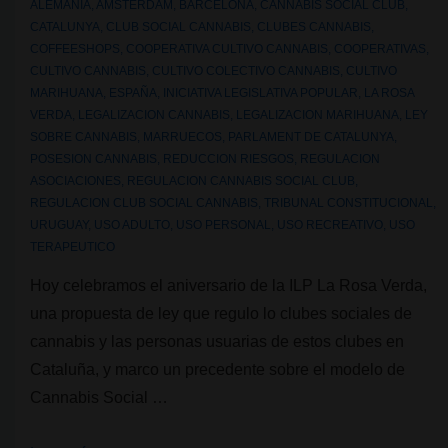
ALEMANIA
,
AMSTERDAM
,
BARCELONA
,
CANNABIS SOCIAL CLUB
,
CATALUNYA
,
CLUB SOCIAL CANNABIS
,
CLUBES CANNABIS
,
COFFEESHOPS
,
COOPERATIVA CULTIVO CANNABIS
,
COOPERATIVAS
,
CULTIVO CANNABIS
,
CULTIVO COLECTIVO CANNABIS
,
CULTIVO
MARIHUANA
,
ESPAÑA
,
INICIATIVA LEGISLATIVA POPULAR
,
LA ROSA
VERDA
,
LEGALIZACION CANNABIS
,
LEGALIZACION MARIHUANA
,
LEY
SOBRE CANNABIS
,
MARRUECOS
,
PARLAMENT DE CATALUNYA
,
POSESION CANNABIS
,
REDUCCION RIESGOS
,
REGULACION
ASOCIACIONES
,
REGULACION CANNABIS SOCIAL CLUB
,
REGULACION CLUB SOCIAL CANNABIS
,
TRIBUNAL CONSTITUCIONAL
,
URUGUAY
,
USO ADULTO
,
USO PERSONAL
,
USO RECREATIVO
,
USO
TERAPEUTICO
Hoy celebramos el aniversario de la ILP La Rosa Verda,
una propuesta de ley que regulo lo clubes sociales de
cannabis y las personas usuarias de estos clubes en
Cataluña, y marco un precedente sobre el modelo de
Cannabis Social …