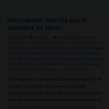
de
Cannabis:
La
Hanfparade: Marcha por el
Rosa
cannabis en Berlín
Verda
cumpliría
PUBLICADO EL
01/08/2024
PUBLICADO EN
CULTURA
,
hoy
POLÍTICAS
NO HAY COMENTARIOS
ETIQUETADO CON
ACTIVISMO
,
ACTIVISTA CANNABIS
,
ALEMANIA
,
BERLIN
,
HANFPARADE
,
8
LEGALIZACION CANNABIS
,
MANIFESTACION CANNABIS
,
MARCHA
años
CANNABIS
,
REGULACION AUTOCULTIVO MARIHUANA
,
REGULACION
CANNABIS
,
REGULACION CANNABIS SOCIAL CLUB
,
REGULACION
INTEGRAL CANNABIS
,
USO PERSONAL
,
USO RECREATIVO
El Hanfparade es la manifestación pro-legalización del
cannabis más grande de Alemania, celebrada
anualmente en Berlín desde 1997. Este evento atrae a
miles de activistas y simpatizantes que marchan por el
centro de la ciudad para promover la concienciación