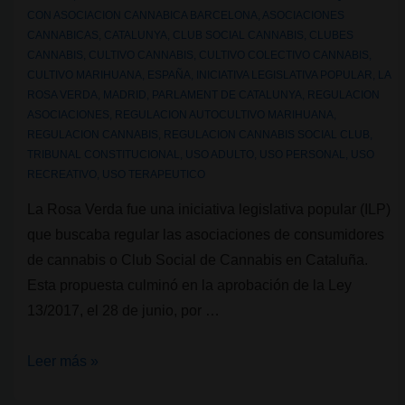
Bilbao?
CON
ASOCIACION CANNABICA BARCELONA
,
ASOCIACIONES
CANNABICAS
,
CATALUNYA
,
CLUB SOCIAL CANNABIS
,
CLUBES
CANNABIS
,
CULTIVO CANNABIS
,
CULTIVO COLECTIVO CANNABIS
,
CULTIVO MARIHUANA
,
ESPAÑA
,
INICIATIVA LEGISLATIVA POPULAR
,
LA
ROSA VERDA
,
MADRID
,
PARLAMENT DE CATALUNYA
,
REGULACION
ASOCIACIONES
,
REGULACION AUTOCULTIVO MARIHUANA
,
REGULACION CANNABIS
,
REGULACION CANNABIS SOCIAL CLUB
,
TRIBUNAL CONSTITUCIONAL
,
USO ADULTO
,
USO PERSONAL
,
USO
RECREATIVO
,
USO TERAPEUTICO
La Rosa Verda fue una iniciativa legislativa popular (ILP)
que buscaba regular las asociaciones de consumidores
de cannabis o Club Social de Cannabis en Cataluña.
Esta propuesta culminó en la aprobación de la Ley
13/2017, el 28 de junio, por …
Clubes
Leer más »
Sociales