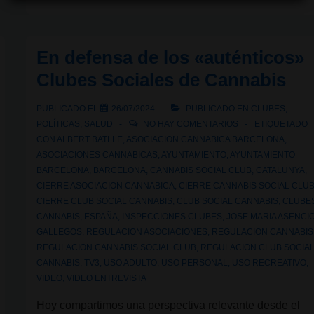
caso
de
cierre
En defensa de los «auténticos»
de
Clubes Sociales de Cannabis
un
club
PUBLICADO EL
26/07/2024
PUBLICADO EN
CLUBES
,
social
POLÍTICAS
,
SALUD
NO HAY COMENTARIOS
ETIQUETADO
de
CON
ALBERT BATLLE
,
ASOCIACION CANNABICA BARCELONA
,
ASOCIACIONES CANNABICAS
,
AYUNTAMIENTO
,
AYUNTAMIENTO
cannabis:
BARCELONA
,
BARCELONA
,
CANNABIS SOCIAL CLUB
,
CATALUNYA
,
¿Qué
CIERRE ASOCIACION CANNABICA
,
CIERRE CANNABIS SOCIAL CLU
ha
CIERRE CLUB SOCIAL CANNABIS
,
CLUB SOCIAL CANNABIS
,
CLUBE
CANNABIS
,
ESPAÑA
,
INSPECCIONES CLUBES
,
JOSE MARIA ASENCI
fallado
GALLEGOS
,
REGULACION ASOCIACIONES
,
REGULACION CANNABIS
en
REGULACION CANNABIS SOCIAL CLUB
,
REGULACION CLUB SOCIA
Lloret
CANNABIS
,
TV3
,
USO ADULTO
,
USO PERSONAL
,
USO RECREATIVO
,
de
VIDEO
,
VIDEO ENTREVISTA
Mar?
Hoy compartimos una perspectiva relevante desde el