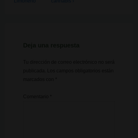
anterior
siguiente
Limoneno
cannabis ›
entradas
es
es
Deja una respuesta
Tu dirección de correo electrónico no será
publicada.
Los campos obligatorios están
marcados con
*
Comentario
*