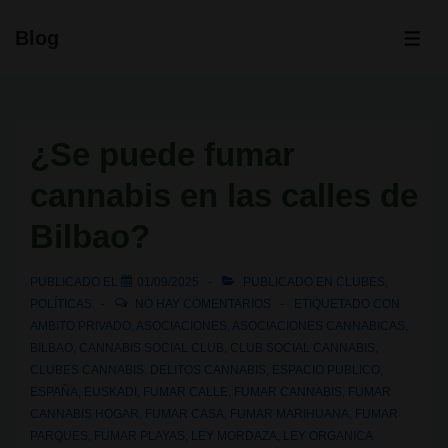
↓
Blog
Saltar
ME
al
contenido
principal
¿Se puede fumar
cannabis en las calles de
Bilbao?
PUBLICADO EL
01/09/2025
PUBLICADO EN
CLUBES
,
POLÍTICAS
NO HAY COMENTARIOS
ETIQUETADO CON
AMBITO PRIVADO
,
ASOCIACIONES
,
ASOCIACIONES CANNABICAS
,
BILBAO
,
CANNABIS SOCIAL CLUB
,
CLUB SOCIAL CANNABIS
,
CLUBES CANNABIS
,
DELITOS CANNABIS
,
ESPACIO PUBLICO
,
ESPAÑA
,
EUSKADI
,
FUMAR CALLE
,
FUMAR CANNABIS
,
FUMAR
CANNABIS HOGAR
,
FUMAR CASA
,
FUMAR MARIHUANA
,
FUMAR
PARQUES
,
FUMAR PLAYAS
,
LEY MORDAZA
,
LEY ORGANICA