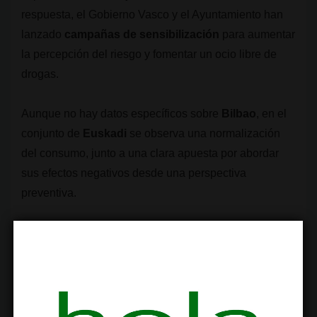
respuesta, el Gobierno Vasco y el Ayuntamiento han
lanzado
campañas de sensibilización
para aumentar
la percepción del riesgo y fomentar un ocio libre de
drogas.
Aunque no hay datos específicos sobre
Bilbao
, en el
conjunto de
Euskadi
se observa una normalización
del consumo, junto a una clara apuesta por abordar
sus efectos negativos desde una perspectiva
preventiva.
Conclusión si se puede o no
fumar cannabis en las calles de
Bilbao