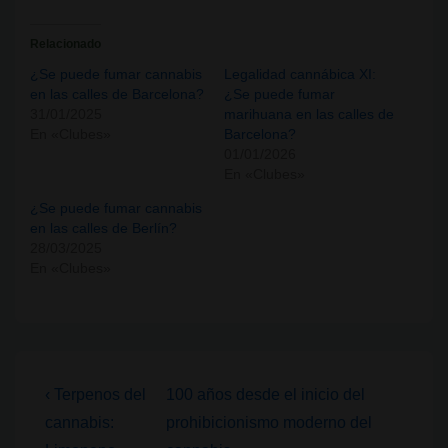
Relacionado
¿Se puede fumar cannabis
Legalidad cannábica XI:
en las calles de Barcelona?
¿Se puede fumar
31/01/2025
marihuana en las calles de
En «Clubes»
Barcelona?
01/01/2026
En «Clubes»
¿Se puede fumar cannabis
en las calles de Berlín?
28/03/2025
En «Clubes»
Navegación
La
La
‹ Terpenos del
100 años desde el inicio del
entrada
entrada
de
cannabis:
prohibicionismo moderno del