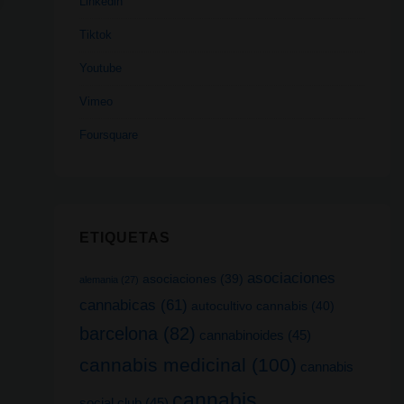
Linkedin
Tiktok
Youtube
Vimeo
Foursquare
ETIQUETAS
asociaciones
asociaciones
(39)
alemania
(27)
cannabicas
(61)
autocultivo cannabis
(40)
barcelona
(82)
cannabinoides
(45)
cannabis medicinal
(100)
cannabis
cannabis
social club
(45)