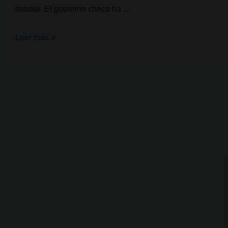
debate. El gobierno checo ha …
La
Leer más »
República
Checa
avanza
hacia
la
despenalización
del
autocultivo
de
cannabis