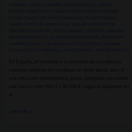
CANNABIS
,
DELITOS CANNABIS
,
ESPACIO PUBLICO
,
ESPAÑA
,
EUSKADI
,
FUMAR CALLE
,
FUMAR CANNABIS
,
FUMAR CANNABIS
HOGAR
,
FUMAR CASA
,
FUMAR MARIHUANA
,
FUMAR PARQUES
,
FUMAR PLAYAS
,
LEY MORDAZA
,
LEY ORGANICA PROTECCION
SEGURIDAD CIUDADANA
,
MULTA CANNABIS
,
POSESION CANNABIS
,
PROHIBIDO FUMAR CALLE
,
REGULACION CANNABIS
,
REGULACION
CANNABIS SOCIAL CLUB
,
REGULACION CLUB SOCIAL CANNABIS
,
USO ADULTO
,
USO PERSONAL
,
USO RECREATIVO
,
USO TERAPEUTICO
En España, el consumo o la posesión de cannabis en
espacios públicos no constituye un delito penal, pero sí
una infracción administrativa grave, castigada con multas
que oscilan entre 601 € y 30 000 €, según lo dispuesto en
el …
¿Se
Leer más »
puede
fumar