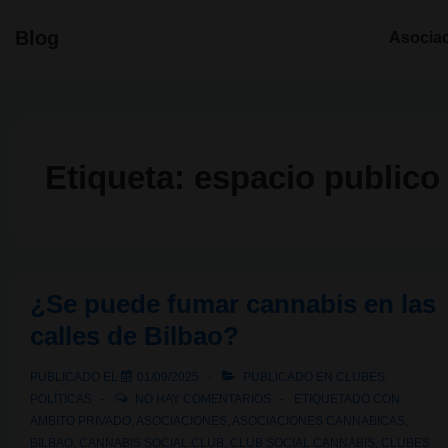
↓
Navegació
Blog
Asocia
Saltar
principal
al
contenido
principal
Etiqueta:
espacio publico
¿Se puede fumar cannabis en las
calles de Bilbao?
PUBLICADO EL
01/09/2025
PUBLICADO EN
CLUBES
,
POLÍTICAS
NO HAY COMENTARIOS
ETIQUETADO CON
AMBITO PRIVADO
,
ASOCIACIONES
,
ASOCIACIONES CANNABICAS
,
BILBAO
,
CANNABIS SOCIAL CLUB
,
CLUB SOCIAL CANNABIS
,
CLUBES