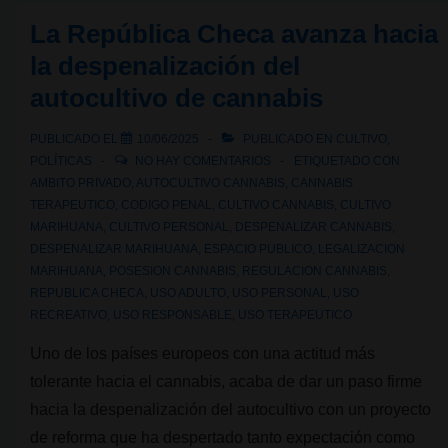
cannabis
La República Checa avanza hacia
en
la despenalización del
las
autocultivo de cannabis
calles
de
PUBLICADO EL
10/06/2025
PUBLICADO EN
CULTIVO
,
Bilbao?
POLÍTICAS
NO HAY COMENTARIOS
ETIQUETADO CON
AMBITO PRIVADO
,
AUTOCULTIVO CANNABIS
,
CANNABIS
TERAPEUTICO
,
CODIGO PENAL
,
CULTIVO CANNABIS
,
CULTIVO
MARIHUANA
,
CULTIVO PERSONAL
,
DESPENALIZAR CANNABIS
,
DESPENALIZAR MARIHUANA
,
ESPACIO PUBLICO
,
LEGALIZACION
MARIHUANA
,
POSESION CANNABIS
,
REGULACION CANNABIS
,
REPUBLICA CHECA
,
USO ADULTO
,
USO PERSONAL
,
USO
RECREATIVO
,
USO RESPONSABLE
,
USO TERAPEUTICO
Uno de los países europeos con una actitud más
tolerante hacia el cannabis, acaba de dar un paso firme
hacia la despenalización del autocultivo con un proyecto
de reforma que ha despertado tanto expectación como