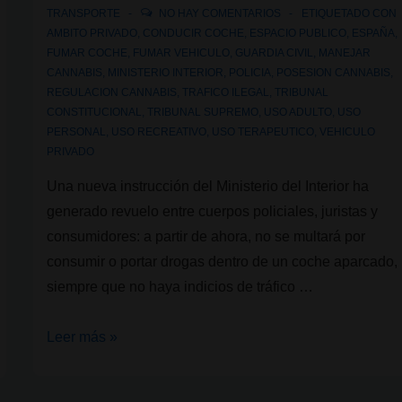
TRANSPORTE
NO HAY COMENTARIOS
ETIQUETADO CON
AMBITO PRIVADO
,
CONDUCIR COCHE
,
ESPACIO PUBLICO
,
ESPAÑA
,
FUMAR COCHE
,
FUMAR VEHICULO
,
GUARDIA CIVIL
,
MANEJAR
CANNABIS
,
MINISTERIO INTERIOR
,
POLICIA
,
POSESION CANNABIS
,
REGULACION CANNABIS
,
TRAFICO ILEGAL
,
TRIBUNAL
CONSTITUCIONAL
,
TRIBUNAL SUPREMO
,
USO ADULTO
,
USO
PERSONAL
,
USO RECREATIVO
,
USO TERAPEUTICO
,
VEHICULO
PRIVADO
Una nueva instrucción del Ministerio del Interior ha
generado revuelo entre cuerpos policiales, juristas y
consumidores: a partir de ahora, no se multará por
consumir o portar drogas dentro de un coche aparcado,
siempre que no haya indicios de tráfico …
El
Leer más »
Ministerio
del