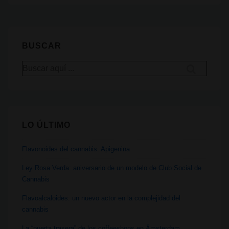
la
situación
legal
BUSCAR
del
Buscar
cannabis
por:
en
el
mundo
LO ÚLTIMO
Flavonoides del cannabis: Apigenina
Ley Rosa Verda: aniversario de un modelo de Club Social de
Cannabis
Flavoalcaloides: un nuevo actor en la complejidad del
cannabis
La “puerta trasera” de los coffeeshops en Ámsterdam