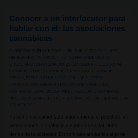
Clubs
Sociales
Conocer a un interlocutor para
de
hablar con él: las asociaciones
Cannabis
cannábicas
e
IRCCA
PUBLICADO EL
31/10/2022
PUBLICADO EN
CLUBES
,
discuten
DISPENSARIO
,
POLÍTICAS
NO HAY COMENTARIOS
por
ETIQUETADO CON
ASOCIACIONES CANNABICAS
,
CLUB SOCIAL
CANNABIS
,
CLUBES CANNABIS
,
CRIMINALIZAR CANNABIS
,
el
ESPAÑA
,
ESTUDIO CLUB SOCIAL CANNABIS
,
ICEERS
,
turismo
LEGALIZACION CANNABIS
,
LEGALIZACION MARIHUANA
,
cannábico
MARIHUANA LEGAL
,
OSCAR PARES
,
REGULACION CANNABIS
,
en
URUGUAY
,
USO ADULTO
,
USO PERSONAL
,
USO RECREATIVO
,
USO
TERAPEUTICO
Uruguay
Ya os hemos comentado anteriormente el papel de las
asociaciones cannábicas o cannabis social clubs
dentro de la sociedad. En concreto arrojamos algo de