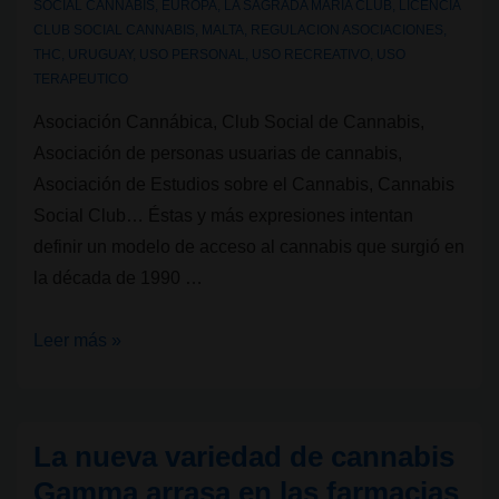
SOCIAL CANNABIS
,
EUROPA
,
LA SAGRADA MARIA CLUB
,
LICENCIA
CLUB SOCIAL CANNABIS
,
MALTA
,
REGULACION ASOCIACIONES
,
THC
,
URUGUAY
,
USO PERSONAL
,
USO RECREATIVO
,
USO
TERAPEUTICO
Asociación Cannábica, Club Social de Cannabis,
Asociación de personas usuarias de cannabis,
Asociación de Estudios sobre el Cannabis, Cannabis
Social Club… Éstas y más expresiones intentan
definir un modelo de acceso al cannabis que surgió en
la década de 1990 …
¿Qué
Leer más »
es
una
Asociación
La nueva variedad de cannabis
Cannábica
Gamma arrasa en las farmacias
o