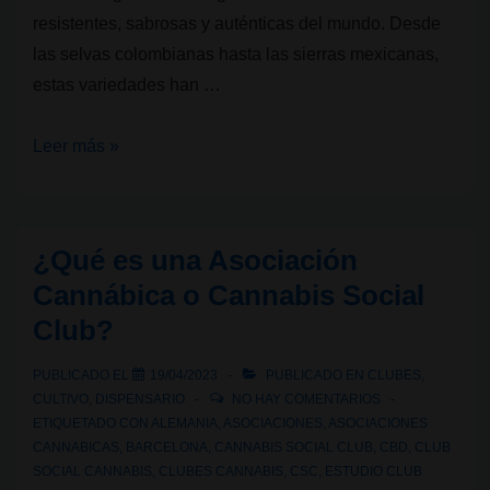
resistentes, sabrosas y auténticas del mundo. Desde
las selvas colombianas hasta las sierras mexicanas,
estas variedades han …
Genéticas
Leer más »
de
cannabis:
Latinoamericanas
¿Qué es una Asociación
que
Cannábica o Cannabis Social
resisten
Club?
y
renacen
PUBLICADO EL
19/04/2023
PUBLICADO EN
CLUBES
,
CULTIVO
,
DISPENSARIO
NO HAY COMENTARIOS
ETIQUETADO CON
ALEMANIA
,
ASOCIACIONES
,
ASOCIACIONES
CANNABICAS
,
BARCELONA
,
CANNABIS SOCIAL CLUB
,
CBD
,
CLUB
SOCIAL CANNABIS
,
CLUBES CANNABIS
,
CSC
,
ESTUDIO CLUB