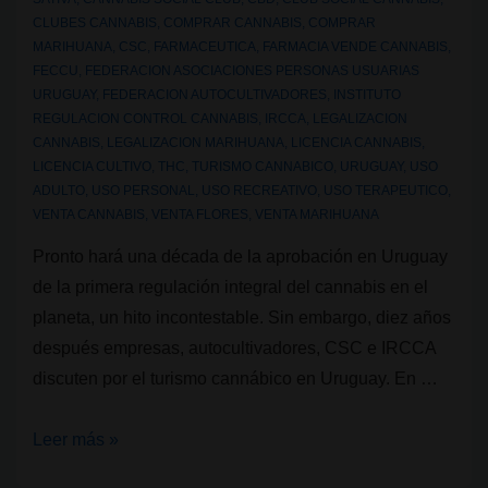
CLUBES CANNABIS
,
COMPRAR CANNABIS
,
COMPRAR
MARIHUANA
,
CSC
,
FARMACEUTICA
,
FARMACIA VENDE CANNABIS
,
FECCU
,
FEDERACION ASOCIACIONES PERSONAS USUARIAS
URUGUAY
,
FEDERACION AUTOCULTIVADORES
,
INSTITUTO
REGULACION CONTROL CANNABIS
,
IRCCA
,
LEGALIZACION
CANNABIS
,
LEGALIZACION MARIHUANA
,
LICENCIA CANNABIS
,
LICENCIA CULTIVO
,
THC
,
TURISMO CANNABICO
,
URUGUAY
,
USO
ADULTO
,
USO PERSONAL
,
USO RECREATIVO
,
USO TERAPEUTICO
,
VENTA CANNABIS
,
VENTA FLORES
,
VENTA MARIHUANA
Pronto hará una década de la aprobación en Uruguay
de la primera regulación integral del cannabis en el
planeta, un hito incontestable. Sin embargo, diez años
después empresas, autocultivadores, CSC e IRCCA
discuten por el turismo cannábico en Uruguay. En …
Empresas,
Leer más »
autocultivadores,