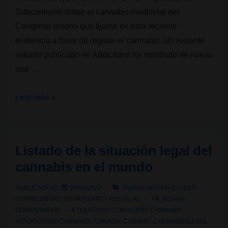
Subcomisión sobre el cannabis medicinal del
Congreso tendría que fijarse en esta reciente
evidencia a favor de regular el cannabis. Un reciente
estudio publicado en Addictions ha mostrado de nuevo
que …
Pruebas
Leer más »
a
favor
de
Listado de la situación legal del
la
cannabis en el mundo
regulación
del
PUBLICADO EL
03/01/2022
PUBLICADO EN
CLUBES
,
cannabis:
COFFEESHOPS
,
DISPENSARIO
,
POLÍTICAS
NO HAY
en
COMENTARIOS
ETIQUETADO CON
ACEITE CANNABIS
,
AUTOCULTIVO CANNABIS
,
CANADA
,
CAÑAMO
,
CANNABIS ILEGAL
,
Uruguay