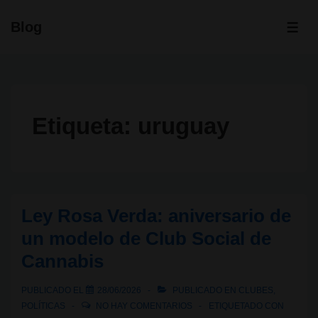
↓
Blog
Saltar
ME
al
contenido
principal
Etiqueta:
uruguay
Ley Rosa Verda: aniversario de
un modelo de Club Social de
Cannabis
PUBLICADO EL
28/06/2026
PUBLICADO EN
CLUBES
,
POLÍTICAS
NO HAY COMENTARIOS
ETIQUETADO CON