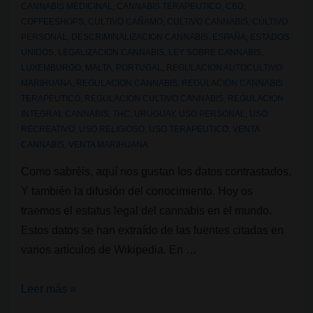
CANNABIS MEDICINAL
,
CANNABIS TERAPEUTICO
,
CBD
,
no
COFFEESHOPS
,
CULTIVO CAÑAMO
,
CULTIVO CANNABIS
,
CULTIVO
ha
PERSONAL
,
DESCRIMINALIZACION CANNABIS
,
ESPAÑA
,
ESTADOS
UNIDOS
,
LEGALIZACION CANNABIS
,
LEY SOBRE CANNABIS
,
aumentado
LUXEMBURGO
,
MALTA
,
PORTUGAL
,
REGULACION AUTOCULTIVO
el
MARIHUANA
,
REGULACION CANNABIS
,
REGULACION CANNABIS
consumo
TERAPEUTICO
,
REGULACION CULTIVO CANNABIS
,
REGULACION
en
INTEGRAL CANNABIS
,
THC
,
URUGUAY
,
USO PERSONAL
,
USO
RECREATIVO
,
USO RELIGIOSO
,
USO TERAPEUTICO
,
VENTA
menores
CANNABIS
,
VENTA MARIHUANA
tras
Como sabréis, aquí nos gustan los datos contrastados.
legalizar
Y también la difusión del conocimiento. Hoy os
la
traemos el estatus legal del cannabis en el mundo.
marihuana
Estos datos se han extraído de las fuentes citadas en
varios artículos de Wikipedia. En …
Listado
Leer más »
de