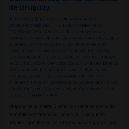
de Uruguay
Cannabis
Social
PUBLICADO EL
12/01/2023
PUBLICADO EN
Club?
DISPENSARIO
,
MEDICINA
NO HAY COMENTARIOS
ETIQUETADO CON
CANNABIS HIBRIDA
,
CANNABIS INDICA
,
CANNABIS SOCIAL CLUB
,
CBD
,
CLUB SOCIAL CANNABIS
,
CLUBES
CANNABIS
,
COMPRAR CANNABIS
,
COMPRAR MARIHUANA
,
FARMACEUTICA
,
FARMACIA VENDE CANNABIS
,
FARMACIAS
,
GAMMA HIBRIDA
,
INSTITUTO REGULACION CONTROL CANNABIS
,
IRCCA
,
LEGALIZACION CANNABIS
,
LICENCIA CANNABIS
,
LICENCIA
VENTA CANNABIS
,
REGULACION CANNABIS
,
REGULACION
INTEGRAL CANNABIS
,
REVISTA CAÑAMO
,
THC
,
TURISMO
CANNABICO
,
URUGUAY
,
USO PERSONAL
,
USO RECREATIVO
,
USO
TERAPEUTICO
,
VARIEDAD CANNABIS
,
VENTA CANNABIS
,
VENTA
FLORES
,
VENTA MARIHUANA
Uruguay ha cumplido 5 años con venta de cannabis
no médico en farmacias. Desde 2017 se puede
adquirir cannabis en las 30 farmacias uruguayas con