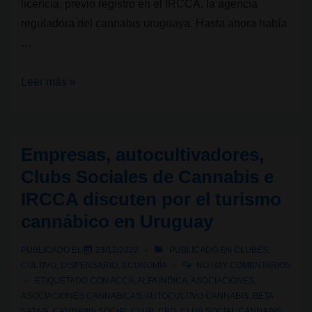
licencia, previo registro en el IRCCA, la agencia
reguladora del cannabis uruguaya. Hasta ahora había
…
La
Leer más »
nueva
variedad
de
Empresas, autocultivadores,
cannabis
Clubs Sociales de Cannabis e
Gamma
IRCCA discuten por el turismo
arrasa
cannábico en Uruguay
en
las
PUBLICADO EL
23/12/2022
PUBLICADO EN
CLUBES
,
farmacias
CULTIVO
,
DISPENSARIO
,
ECONOMÍA
NO HAY COMENTARIOS
de
ETIQUETADO CON
ACCA
,
ALFA INDICA
,
ASOCIACIONES
,
Uruguay
ASOCIACIONES CANNABICAS
,
AUTOCULTIVO CANNABIS
,
BETA
SATIVA
,
CANNABIS SOCIAL CLUB
,
CBD
,
CLUB SOCIAL CANNABIS
,