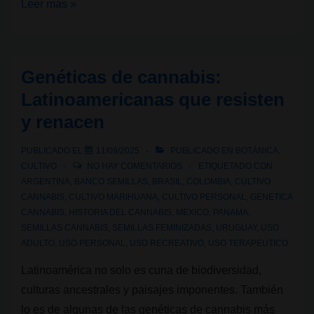
Ley
Leer más »
Rosa
Verda:
aniversario
Genéticas de cannabis:
de
Latinoamericanas que resisten
un
y renacen
modelo
de
PUBLICADO EL
11/09/2025
PUBLICADO EN
BOTÁNICA
,
Club
CULTIVO
NO HAY COMENTARIOS
ETIQUETADO CON
Social
ARGENTINA
,
BANCO SEMILLAS
,
BRASIL
,
COLOMBIA
,
CULTIVO
CANNABIS
,
CULTIVO MARIHUANA
,
CULTIVO PERSONAL
,
GENETICA
de
CANNABIS
,
HISTORIA DEL CANNABIS
,
MEXICO
,
PANAMA
,
Cannabis
SEMILLAS CANNABIS
,
SEMILLAS FEMINIZADAS
,
URUGUAY
,
USO
ADULTO
,
USO PERSONAL
,
USO RECREATIVO
,
USO TERAPEUTICO
Latinoamérica no solo es cuna de biodiversidad,
culturas ancestrales y paisajes imponentes. También
lo es de algunas de las genéticas de cannabis más