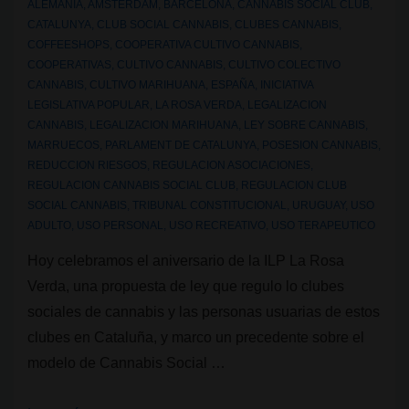
ALEMANIA
,
AMSTERDAM
,
BARCELONA
,
CANNABIS SOCIAL CLUB
,
CATALUNYA
,
CLUB SOCIAL CANNABIS
,
CLUBES CANNABIS
,
COFFEESHOPS
,
COOPERATIVA CULTIVO CANNABIS
,
COOPERATIVAS
,
CULTIVO CANNABIS
,
CULTIVO COLECTIVO
CANNABIS
,
CULTIVO MARIHUANA
,
ESPAÑA
,
INICIATIVA
LEGISLATIVA POPULAR
,
LA ROSA VERDA
,
LEGALIZACION
CANNABIS
,
LEGALIZACION MARIHUANA
,
LEY SOBRE CANNABIS
,
MARRUECOS
,
PARLAMENT DE CATALUNYA
,
POSESION CANNABIS
,
REDUCCION RIESGOS
,
REGULACION ASOCIACIONES
,
REGULACION CANNABIS SOCIAL CLUB
,
REGULACION CLUB
SOCIAL CANNABIS
,
TRIBUNAL CONSTITUCIONAL
,
URUGUAY
,
USO
ADULTO
,
USO PERSONAL
,
USO RECREATIVO
,
USO TERAPEUTICO
Hoy celebramos el aniversario de la ILP La Rosa
Verda, una propuesta de ley que regulo lo clubes
sociales de cannabis y las personas usuarias de estos
clubes en Cataluña, y marco un precedente sobre el
modelo de Cannabis Social …