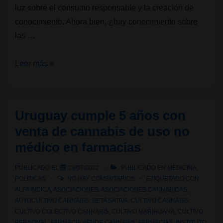
luz sobre el consumo responsable y la creación de
conocimiento. Ahora bien, ¿hay conocimiento sobre
las …
Conocer
Leer más »
a
un
interlocutor
Uruguay cumple 5 años con
para
venta de cannabis de uso no
hablar
médico en farmacias
con
él:
PUBLICADO EL
29/07/2022
PUBLICADO EN
MEDICINA
,
las
POLÍTICAS
NO HAY COMENTARIOS
ETIQUETADO CON
asociaciones
ALFA INDICA
,
ASOCIACIONES
,
ASOCIACIONES CANNABICAS
,
AUTOCULTIVO CANNABIS
,
BETA SATIVA
,
CULTIVO CANNABIS
,
cannábicas
CULTIVO COLECTIVO CANNABIS
,
CULTIVO MARIHUANA
,
CULTIVO
PERSONAL
,
FARMACIA VENDE CANNABIS
,
FARMACIAS
,
INSTITUTO