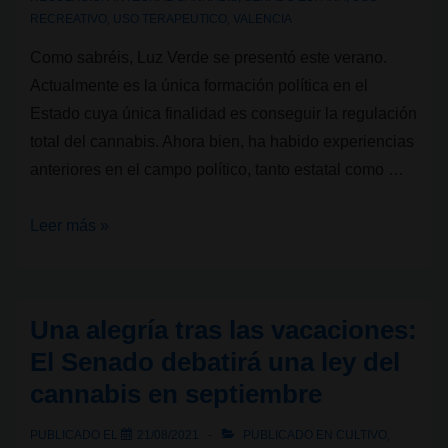
RECREATIVO
,
USO TERAPEUTICO
,
VALENCIA
Como sabréis, Luz Verde se presentó este verano.
Actualmente es la única formación política en el
Estado cuya única finalidad es conseguir la regulación
total del cannabis. Ahora bien, ha habido experiencias
anteriores en el campo político, tanto estatal como …
Partidos
Leer más »
Cannábicos
en
España
Una alegría tras las vacaciones:
I:
El Senado debatirá una ley del
PCLYN,
cannabis en septiembre
una
primera
PUBLICADO EL
21/08/2021
PUBLICADO EN
CULTIVO
,