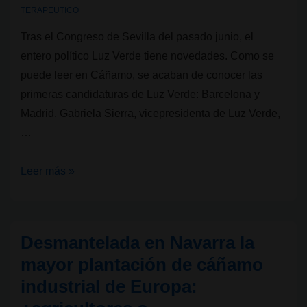
en
TERAPEUTICO
Catalunya?
Tras el Congreso de Sevilla del pasado junio, el
entero político Luz Verde tiene novedades. Como se
puede leer en Cáñamo, se acaban de conocer las
primeras candidaturas de Luz Verde: Barcelona y
Madrid. Gabriela Sierra, vicepresidenta de Luz Verde,
…
Primeras
Leer más »
candidaturas
de
Luz
Desmantelada en Navarra la
Verde:
mayor plantación de cáñamo
Barcelona
industrial de Europa:
y
Madrid