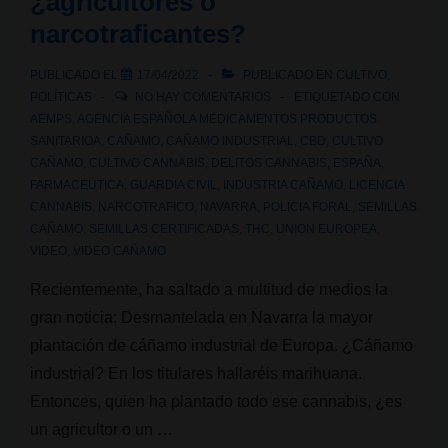
¿agricultores o
narcotraficantes?
PUBLICADO EL
17/04/2022
PUBLICADO EN
CULTIVO
,
POLÍTICAS
NO HAY COMENTARIOS
ETIQUETADO CON
AEMPS
,
AGENCIA ESPAÑOLA MEDICAMENTOS PRODUCTOS
SANITARIOA
,
CAÑAMO
,
CAÑAMO INDUSTRIAL
,
CBD
,
CULTIVO
CAÑAMO
,
CULTIVO CANNABIS
,
DELITOS CANNABIS
,
ESPAÑA
,
FARMACEUTICA
,
GUARDIA CIVIL
,
INDUSTRIA CAÑAMO
,
LICENCIA
CANNABIS
,
NARCOTRAFICO
,
NAVARRA
,
POLICIA FORAL
,
SEMILLAS
CAÑAMO
,
SEMILLAS CERTIFICADAS
,
THC
,
UNION EUROPEA
,
VIDEO
,
VIDEO CAÑAMO
Recientemente, ha saltado a multitud de medios la
gran noticia: Desmantelada en Navarra la mayor
plantación de cáñamo industrial de Europa. ¿Cáñamo
industrial? En los titulares hallaréis marihuana.
Entonces, quien ha plantado todo ese cannabis, ¿es
un agricultor o un …