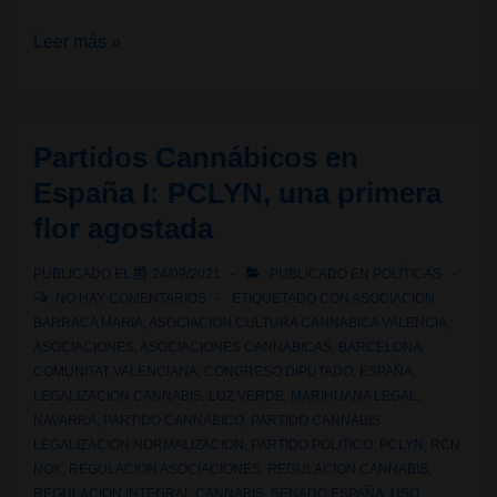
Desmantelada
Leer más »
en
Navarra
la
Partidos Cannábicos en
mayor
España I: PCLYN, una primera
plantación
flor agostada
de
cáñamo
PUBLICADO EL
24/09/2021
PUBLICADO EN
POLÍTICAS
industrial
NO HAY COMENTARIOS
ETIQUETADO CON
ASOCIACION
de
BARRACA MARIA
,
ASOCIACION CULTURA CANNABICA VALENCIA
,
ASOCIACIONES
,
ASOCIACIONES CANNABICAS
,
BARCELONA
,
Europa:
COMUNITAT VALENCIANA
,
CONGRESO DIPUTADO
,
ESPAÑA
,
¿agricultores
LEGALIZACION CANNABIS
,
LUZ VERDE
,
MARIHUANA LEGAL
,
o
NAVARRA
,
PARTIDO CANNABICO
,
PARTIDO CANNABIS
narcotraficantes?
LEGALIZACION NORMALIZACION
,
PARTIDO POLITICO
,
PCLYN
,
RCN
NOK
,
REGULACION ASOCIACIONES
,
REGULACION CANNABIS
,
REGULACION INTEGRAL CANNABIS
,
SENADO ESPAÑA
,
USO