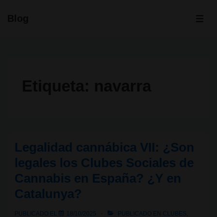
↓
Blog
Saltar
ME
al
contenido
principal
Etiqueta:
navarra
Legalidad cannábica VII: ¿Son
legales los Clubes Sociales de
Cannabis en España? ¿Y en
Catalunya?
PUBLICADO EL
18/10/2025
PUBLICADO EN
CLUBES
,