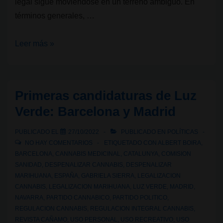
legal sigue moviéndose en un terreno ambiguo. En
términos generales, …
Legalidad
Leer más »
cannábica
VII:
¿Son
Primeras candidaturas de Luz
legales
Verde: Barcelona y Madrid
los
Clubes
PUBLICADO EL
27/10/2022
PUBLICADO EN
POLÍTICAS
Sociales
NO HAY COMENTARIOS
ETIQUETADO CON
ALBERT BOIRA
,
de
BARCELONA
,
CANNABIS MEDICINAL
,
CATALUNYA
,
COMISION
SANIDAD
,
DESPENALIZAR CANNABIS
,
DESPENALIZAR
Cannabis
MARIHUANA
,
ESPAÑA
,
GABRIELA SIERRA
,
LEGALIZACION
en
CANNABIS
,
LEGALIZACION MARIHUANA
,
LUZ VERDE
,
MADRID
,
España?
NAVARRA
,
PARTIDO CANNABICO
,
PARTIDO POLITICO
,
REGULACION CANNABIS
,
REGULACION INTEGRAL CANNABIS
,
¿Y
REVISTA CAÑAMO
,
USO PERSONAL
,
USO RECREATIVO
,
USO