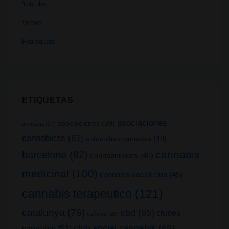
Youtube
Vimeo
Foursquare
ETIQUETAS
asociaciones
asociaciones
(39)
alemania
(27)
cannabicas
(61)
autocultivo cannabis
(40)
cannabis
barcelona
(82)
cannabinoides
(45)
medicinal
(100)
cannabis social club
(45)
cannabis terapeutico
(121)
catalunya
(76)
cbd
(65)
clubes
cañamo
(26)
club social cannabis
(65)
cannabis
(53)