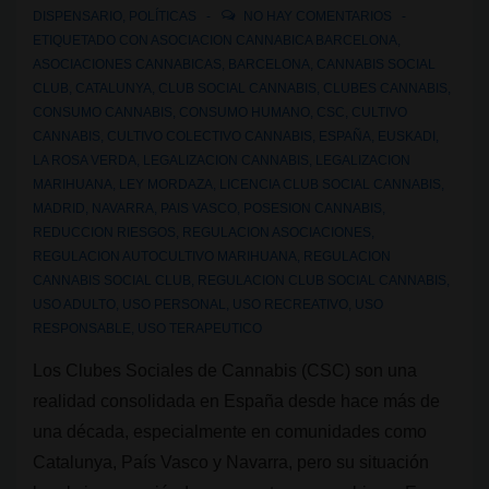
DISPENSARIO
,
POLÍTICAS
NO HAY COMENTARIOS
ETIQUETADO CON
ASOCIACION CANNABICA BARCELONA
,
ASOCIACIONES CANNABICAS
,
BARCELONA
,
CANNABIS SOCIAL
CLUB
,
CATALUNYA
,
CLUB SOCIAL CANNABIS
,
CLUBES CANNABIS
,
CONSUMO CANNABIS
,
CONSUMO HUMANO
,
CSC
,
CULTIVO
CANNABIS
,
CULTIVO COLECTIVO CANNABIS
,
ESPAÑA
,
EUSKADI
,
LA ROSA VERDA
,
LEGALIZACION CANNABIS
,
LEGALIZACION
MARIHUANA
,
LEY MORDAZA
,
LICENCIA CLUB SOCIAL CANNABIS
,
MADRID
,
NAVARRA
,
PAIS VASCO
,
POSESION CANNABIS
,
REDUCCION RIESGOS
,
REGULACION ASOCIACIONES
,
REGULACION AUTOCULTIVO MARIHUANA
,
REGULACION
CANNABIS SOCIAL CLUB
,
REGULACION CLUB SOCIAL CANNABIS
,
USO ADULTO
,
USO PERSONAL
,
USO RECREATIVO
,
USO
RESPONSABLE
,
USO TERAPEUTICO
Los Clubes Sociales de Cannabis (CSC) son una
realidad consolidada en España desde hace más de
una década, especialmente en comunidades como
Catalunya, País Vasco y Navarra, pero su situación