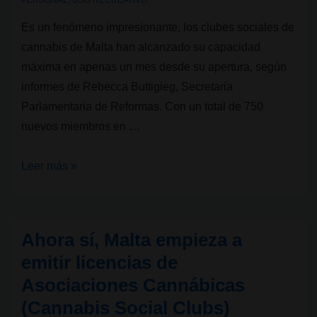
PERSONAL
,
USO RECREATIVO
de
Es un fenómeno impresionante, los clubes sociales de
Mar?
cannabis de Malta han alcanzado su capacidad
máxima en apenas un mes desde su apertura, según
informes de Rebecca Buttigieg, Secretaria
Parlamentaria de Reformas. Con un total de 750
nuevos miembros en …
Clubes
Leer más »
Sociales
de
Cannabis
Ahora sí, Malta empieza a
en
emitir licencias de
Malta:
Asociaciones Cannábicas
al
(Cannabis Social Clubs)
máximo