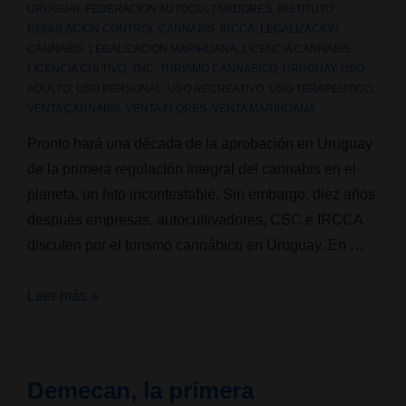
URUGUAY
,
FEDERACION AUTOCULTIVADORES
,
INSTITUTO
REGULACION CONTROL CANNABIS
,
IRCCA
,
LEGALIZACION
CANNABIS
,
LEGALIZACION MARIHUANA
,
LICENCIA CANNABIS
,
LICENCIA CULTIVO
,
THC
,
TURISMO CANNABICO
,
URUGUAY
,
USO
ADULTO
,
USO PERSONAL
,
USO RECREATIVO
,
USO TERAPEUTICO
,
VENTA CANNABIS
,
VENTA FLORES
,
VENTA MARIHUANA
Pronto hará una década de la aprobación en Uruguay
de la primera regulación integral del cannabis en el
planeta, un hito incontestable. Sin embargo, diez años
después empresas, autocultivadores, CSC e IRCCA
discuten por el turismo cannábico en Uruguay. En …
Empresas,
Leer más »
autocultivadores,
Clubs
Sociales
Demecan, la primera
de