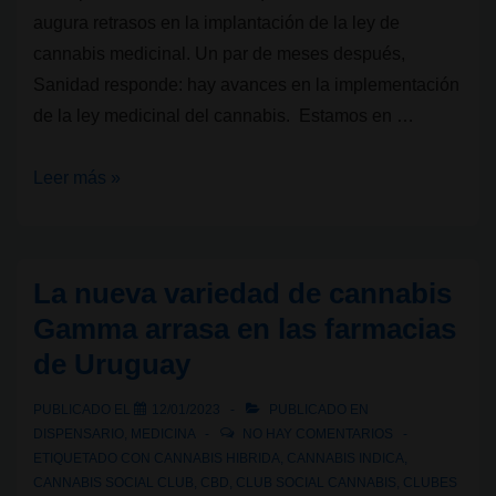
augura retrasos en la implantación de la ley de
cannabis medicinal. Un par de meses después,
Sanidad responde: hay avances en la implementación
de la ley medicinal del cannabis. Estamos en …
Sanidad
Leer más »
sigue
sin
dar
La nueva variedad de cannabis
cuerpo
Gamma arrasa en las farmacias
a
de Uruguay
la
ley
PUBLICADO EL
12/01/2023
PUBLICADO EN
del
DISPENSARIO
,
MEDICINA
NO HAY COMENTARIOS
cannabis
ETIQUETADO CON
CANNABIS HIBRIDA
,
CANNABIS INDICA
,
CANNABIS SOCIAL CLUB
,
CBD
,
CLUB SOCIAL CANNABIS
,
CLUBES
medicinal,