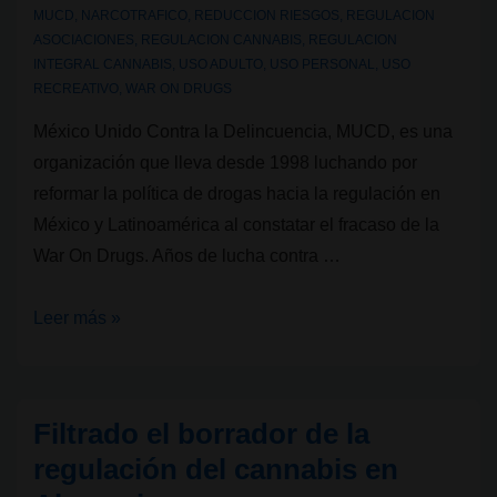
MUCD
,
NARCOTRAFICO
,
REDUCCION RIESGOS
,
REGULACION
ASOCIACIONES
,
REGULACION CANNABIS
,
REGULACION
INTEGRAL CANNABIS
,
USO ADULTO
,
USO PERSONAL
,
USO
RECREATIVO
,
WAR ON DRUGS
México Unido Contra la Delincuencia, MUCD, es una
organización que lleva desde 1998 luchando por
reformar la política de drogas hacia la regulación en
México y Latinoamérica al constatar el fracaso de la
War On Drugs. Años de lucha contra …
Cómo
Leer más »
regular
el
Cannabis:
Filtrado el borrador de la
Una
regulación del cannabis en
guía