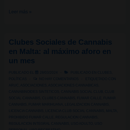
Nuevo
Leer más »
caso
de
cierre
Clubes Sociales de Cannabis
de
en Malta: al máximo aforo en
un
un mes
club
social
PUBLICADO EL
28/03/2024
PUBLICADO EN
CLUBES
,
de
POLÍTICAS
NO HAY COMENTARIOS
ETIQUETADO CON
cannabis:
ARUC
,
ASOCIACIONES
,
ASOCIACIONES CANNABICAS
,
CANNABINOIDES SINTETICOS
,
CANNABIS SOCIAL CLUB
,
CLUB
¿Qué
SOCIAL CANNABIS
,
CLUBES CANNABIS
,
FUMAR CALLE
,
FUMAR
ha
CANNABIS
,
FUMAR MARIHUANA
,
LEGALIZACION CANNABIS
,
fallado
LICENCIA CANNABIS
,
LICENCIA CLUB SOCIAL CANNABIS
,
MALTA
,
en
PROHIBIDO FUMAR CALLE
,
REGULACION CANNABIS
,
REGULACION INTEGRAL CANNABIS
,
USO ADULTO
,
USO
Lloret