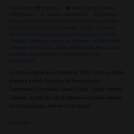
aforo
PUBLICADO EL
20/02/2023
PUBLICADO EN
CLUBES
,
en
DISPENSARIO
NO HAY COMENTARIOS
ETIQUETADO
un
CON
ASOCIACIONES
,
ASOCIACIONES CANNABICAS
,
CANNABIS
mes
SOCIAL CLUB
,
CLUB SOCIAL CANNABIS
,
CLUBES CANNABIS
,
IMPUESTOS CANNABIS
,
LEGALIZACION CANNABIS
,
LICENCIA
CANNABIS
,
LICENCIA CLUB SOCIAL CANNABIS
,
LICENCIA VENTA
CANNABIS
,
MALTA
,
REGULACION ASOCIACIONES
,
REGULACION
CANNABIS
,
USO PERSONAL
,
USO RECREATIVO
,
USO
TERAPEUTICO
La fecha original era a finales de 2022. Ahora sí, Malta
empieza a emitir licencias de Asociaciones
Cannábicas (Cannabis Social Clubs). Según informa
Cáñamo, a partir del 28 de febrero se podrán solicitar
las licencias para abrir un Club Social …
Ahora
Leer más »
sí,