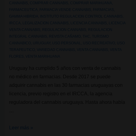
CANNABIS
,
COMPRAR CANNABIS
,
COMPRAR MARIHUANA
,
la
FARMACEUTICA
,
FARMACIA VENDE CANNABIS
,
FARMACIAS
,
AEMPS
GAMMA HIBRIDA
,
INSTITUTO REGULACION CONTROL CANNABIS
,
amplía
IRCCA
,
LEGALIZACION CANNABIS
,
LICENCIA CANNABIS
,
LICENCIA
VENTA CANNABIS
,
REGULACION CANNABIS
,
REGULACION
las
INTEGRAL CANNABIS
,
REVISTA CAÑAMO
,
THC
,
TURISMO
licencias
CANNABICO
,
URUGUAY
,
USO PERSONAL
,
USO RECREATIVO
,
USO
de
TERAPEUTICO
,
VARIEDAD CANNABIS
,
VENTA CANNABIS
,
VENTA
investigación
FLORES
,
VENTA MARIHUANA
Uruguay ha cumplido 5 años con venta de cannabis
no médico en farmacias. Desde 2017 se puede
adquirir cannabis en las 30 farmacias uruguayas con
licencia, previo registro en el IRCCA, la agencia
reguladora del cannabis uruguaya. Hasta ahora había
…
La
Leer más »
nueva