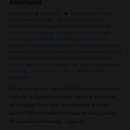
Alemania
práctica,
y
PUBLICADO EL
21/10/2022
PUBLICADO EN
CULTIVO
,
los
DISPENSARIO
,
POLÍTICAS
NO HAY COMENTARIOS
clubes
ETIQUETADO CON
ALEMANIA
,
ASOCIACIONES CANNABICAS
,
COFFEESHOPS
,
COMPRAR CANNABIS
,
CULTIVO PERSONAL
,
sociales
DESPENALIZAR CANNABIS
,
DESPENALIZAR MARIHUANA
,
de
INDUSTRIA CANNABIS
,
LEGALIZACION CANNABIS
,
LEGALIZACION
cannabis
MARIHUANA
,
LICENCIA CANNABIS
,
POSESION CANNABIS
,
PRENSA
EUROPAPRESS
,
PRENSA POLITICO
,
REGULACION CANNABIS
,
REGULACION INTEGRAL CANNABIS
,
THC
,
UNION EUROPEA
,
USO
PERSONAL
,
USO RECREATIVO
,
VENTA CANNABIS
,
VENTA
MARIHUANA
Pronto hará un año que en Berlín la recién constituida
coalición de gobierno prometió regular el uso adulto
del cannabis. Pues bien, recientemente el medio
alemán RND ha filtrado el borrador de la regulación
del cannabis en Alemania. Según se …