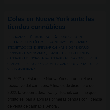
variedad
de
Colas en Nueva York ante las
cannabis
tiendas cannábicas
Gamma
arrasa
PUBLICADO EL
05/01/2023
PUBLICADO EN
en
DISPENSARIO
,
POLÍTICAS
NO HAY COMENTARIOS
las
ETIQUETADO CON
DISPENSAR CANNABIS
,
DISPENSARIO
CANNABIS
,
DISPENSARIOS
,
ESTADOS UNIDOS
,
LICENCIA
farmacias
CANNABIS
,
LICENCIA VENTA CANNABIS
,
NUEVA YORK
,
REVISTA
de
CAÑAMO
,
TIENDA CANNABIS
,
VENTA CANNABIS
,
VENTA FLORES
,
Uruguay
VENTA MARIHUANA
En 2021 el Estado de Nueva York aprueba el uso
recreativo del cannabis. A finales de diciembre de
2022, la Gobernadora, Kathy Hochul, confirmó que
pronto se iban a abrir las primeras tiendas con licencia
de venta de cannabis. Ahora …