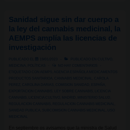
Malta
empieza
Sanidad sigue sin dar cuerpo a
a
la ley del cannabis medicinal, la
emitir
AEMPS amplía las licencias de
licencias
investigación
de
Asociaciones
PUBLICADO EL
19/01/2023
PUBLICADO EN
CULTIVO
,
Cannábicas
MEDICINA
,
POLÍTICAS
NO HAY COMENTARIOS
(Cannabis
ETIQUETADO CON
AEMPS
,
AGENCIA ESPAÑOLA MEDICAMENTOS
Social
PRODUCTOS SANITARIOA
,
CANNABIS MEDICINAL
,
CAROLA
PEREZ
,
CAROLINA DARIAS
,
COMISION SANIDAD
,
ESPAÑA
,
Clubs)
EXPORTACION CANNABIS
,
LEY SOBRE CANNABIS
,
LICENCIA
CANNABIS
,
LICENCIA CULTIVO
,
MADRID
,
MINISTERIO SALUD
,
REGULACION CANNABIS
,
REGULACION CANNABIS MEDICINAL
,
SANIDAD PUBLICA
,
SUBCOMISION CANNABIS MEDICINAL
,
USO
MEDICINAL
En septiembre os avisamos que la ministra de Salud