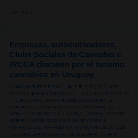
Colas
Leer más »
en
Nueva
York
Empresas, autocultivadores,
ante
Clubs Sociales de Cannabis e
las
IRCCA discuten por el turismo
tiendas
cannábico en Uruguay
cannábicas
PUBLICADO EL
23/12/2022
PUBLICADO EN
CLUBES
,
CULTIVO
,
DISPENSARIO
,
ECONOMÍA
NO HAY COMENTARIOS
ETIQUETADO CON
ACCA
,
ALFA INDICA
,
ASOCIACIONES
,
ASOCIACIONES CANNABICAS
,
AUTOCULTIVO CANNABIS
,
BETA
SATIVA
,
CANNABIS SOCIAL CLUB
,
CBD
,
CLUB SOCIAL CANNABIS
,
CLUBES CANNABIS
,
COMPRAR CANNABIS
,
COMPRAR
MARIHUANA
,
CSC
,
FARMACEUTICA
,
FARMACIA VENDE CANNABIS
,
FECCU
,
FEDERACION ASOCIACIONES PERSONAS USUARIAS