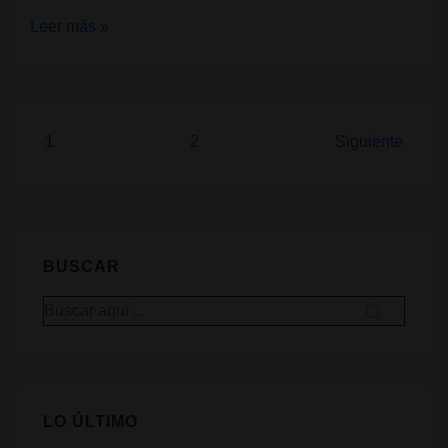
Filtrado
Leer más »
el
borrador
de
la
Paginación
1
2
Siguiente
regulación
de
del
entradas
cannabis
en
BUSCAR
Alemania
Buscar
por:
LO ÚLTIMO