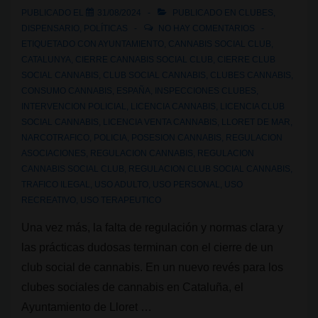
PUBLICADO EL
31/08/2024
PUBLICADO EN
CLUBES
,
DISPENSARIO
,
POLÍTICAS
NO HAY COMENTARIOS
ETIQUETADO CON
AYUNTAMIENTO
,
CANNABIS SOCIAL CLUB
,
CATALUNYA
,
CIERRE CANNABIS SOCIAL CLUB
,
CIERRE CLUB
SOCIAL CANNABIS
,
CLUB SOCIAL CANNABIS
,
CLUBES CANNABIS
,
CONSUMO CANNABIS
,
ESPAÑA
,
INSPECCIONES CLUBES
,
INTERVENCION POLICIAL
,
LICENCIA CANNABIS
,
LICENCIA CLUB
SOCIAL CANNABIS
,
LICENCIA VENTA CANNABIS
,
LLORET DE MAR
,
NARCOTRAFICO
,
POLICIA
,
POSESION CANNABIS
,
REGULACION
ASOCIACIONES
,
REGULACION CANNABIS
,
REGULACION
CANNABIS SOCIAL CLUB
,
REGULACION CLUB SOCIAL CANNABIS
,
TRAFICO ILEGAL
,
USO ADULTO
,
USO PERSONAL
,
USO
RECREATIVO
,
USO TERAPEUTICO
Una vez más, la falta de regulación y normas clara y
las prácticas dudosas terminan con el cierre de un
club social de cannabis. En un nuevo revés para los
clubes sociales de cannabis en Cataluña, el
Ayuntamiento de Lloret …