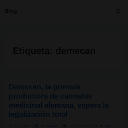
↓
Blog
Saltar
ME
al
contenido
principal
Etiqueta:
demecan
Demecan, la primera
productora de cannabis
medicinal alemana, espera la
legalización total
PUBLICADO EL
13/12/2022
PUBLICADO EN
CULTIVO
,