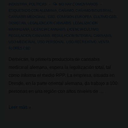
INDUSTRIA
,
POLÍTICAS
NO HAY COMENTARIOS
ETIQUETADO CON
ALEMANIA
,
CAÑAMO
,
CAÑAMO INDUSTRIAL
,
CANNABIS MEDICINAL
,
CBD
,
COMISION EUROPEA
,
CULTIVO CBD
,
DEMECAN
,
LEGALIZACION CANNABIS
,
LEGALIZACION
MARIHUANA
,
LICENCIA CANNABIS
,
LICENCIA CULTIVO
,
REGULACION CANNABIS
,
REGULACION INTEGRAL CANNABIS
,
USO MEDICINAL
,
USO PERSONAL
,
USO RECREATIVO
,
VENTA
FLORES CBD
Demecan, la primera productora de cannabis
medicinal alemana, espera la legalización total, tal
como informa el medio RPP. La empresa, situada en
Dresde, en la parte oriental alemana, da trabajo a 100
personas en una región con altos niveles de …
Demecan,
Leer más »
la
primera