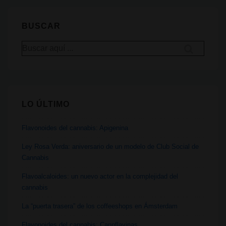
productora
de
BUSCAR
cannabis
Buscar
medicinal
por:
alemana,
espera
la
LO ÚLTIMO
legalización
total
Flavonoides del cannabis: Apigenina
Ley Rosa Verda: aniversario de un modelo de Club Social de
Cannabis
Flavoalcaloides: un nuevo actor en la complejidad del
cannabis
La “puerta trasera” de los coffeeshops en Ámsterdam
Flavonoides del cannabis: Cannflavinas