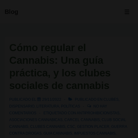
↓
Blog
Saltar
ME
al
contenido
principal
Cómo regular el
Cannabis: Una guía
práctica, y los clubes
sociales de cannabis
PUBLICADO EL
29/11/2022
PUBLICADO EN
CLUBES
,
DISPENSARIO
,
LITERATURA
,
POLÍTICAS
NO HAY
COMENTARIOS
ETIQUETADO CON
ANTIPROHIBICIONISTAS
,
ASOCIACIONES CANNABICAS
,
CARCEL CANNABIS
,
CLUB SOCIAL
CANNABIS
,
CLUBES CANNABIS
,
CSC
,
GESTION PLACER
,
GUERRA
CONTRA DROGAS
,
GUIA CANNABIS
,
IMPUESTOS CANNABIS
,