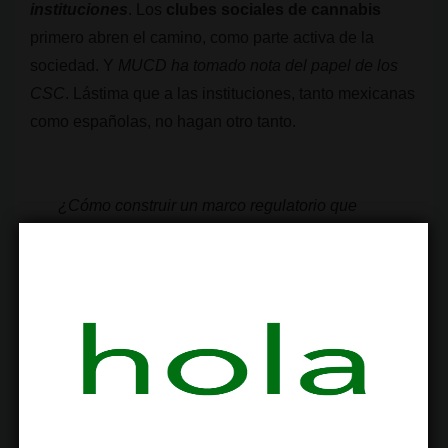
instituciones
. Los
clubes sociales de cannabis
primero abren el camino, como parte activa de la
sociedad. Y
MUCD ha tomado nota del papel de los
CSC
. Lástima que a las instituciones, tanto mexicanas
como españolas, no hagan otro tanto.
¿Cómo construir un marco regulatorio que
reduzca los daños y promueva la justicia
social en torno a la
#cannabis
?
"Cómo regular el cannabis: una guía práctica"
​
https://t.co/jXHJ1PVr69
Descárgala, léela y comparte.
pic.twitter.com/zq3JAHwx0p