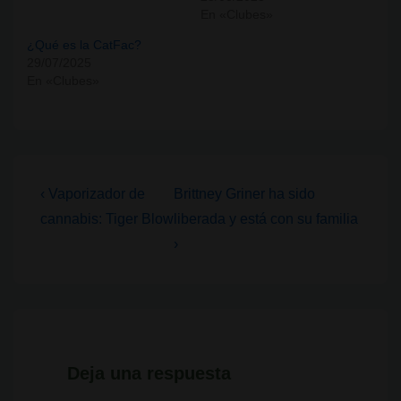
En «Clubes»
¿Qué es la CatFac?
29/07/2025
En «Clubes»
Navegación
La
La
‹ Vaporizador de
Brittney Griner ha sido
entrada
entrada
de
cannabis: Tiger Blow
liberada y está con su familia
anterior
siguiente
›
entradas
es
es
Deja una respuesta