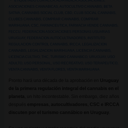
ETIQUETADO CON
ACCA
,
ALFA INDICA
,
ASOCIACIONES
,
ASOCIACIONES CANNABICAS
,
AUTOCULTIVO CANNABIS
,
BETA
SATIVA
,
CANNABIS SOCIAL CLUB
,
CBD
,
CLUB SOCIAL CANNABIS
,
CLUBES CANNABIS
,
COMPRAR CANNABIS
,
COMPRAR
MARIHUANA
,
CSC
,
FARMACEUTICA
,
FARMACIA VENDE CANNABIS
,
FECCU
,
FEDERACION ASOCIACIONES PERSONAS USUARIAS
URUGUAY
,
FEDERACION AUTOCULTIVADORES
,
INSTITUTO
REGULACION CONTROL CANNABIS
,
IRCCA
,
LEGALIZACION
CANNABIS
,
LEGALIZACION MARIHUANA
,
LICENCIA CANNABIS
,
LICENCIA CULTIVO
,
THC
,
TURISMO CANNABICO
,
URUGUAY
,
USO
ADULTO
,
USO PERSONAL
,
USO RECREATIVO
,
USO TERAPEUTICO
,
VENTA CANNABIS
,
VENTA FLORES
,
VENTA MARIHUANA
Pronto hará una década de la aprobación en
Uruguay
de la primera regulación integral del cannabis en el
planeta
, un hito incontestable. Sin embargo, diez años
después
empresas, autocultivadores, CSC e IRCCA
discuten por el turismo cannábico en Uruguay
.