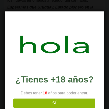
los nuevos fenómenos alrededor del cannabis.
Esperamos que Uruguay, Estado pionero en la
regulación integral de nuestra amada planta, sepa
acoger todas las sensibilidades para integrar el
turismo cannábico
en la reforma de la legislación de
2013.
X
Facebook
LinkedIn
Telegram
WhatsApp
Correo electrónico
¿Tienes +18 años?
Relacionado
Debes tener
18
años para poder entrar.
La nueva variedad de
Uruguay cumple 5 años
cannabis Gamma arrasa
con venta de cannabis de
SÍ
en las farmacias de
uso no médico en