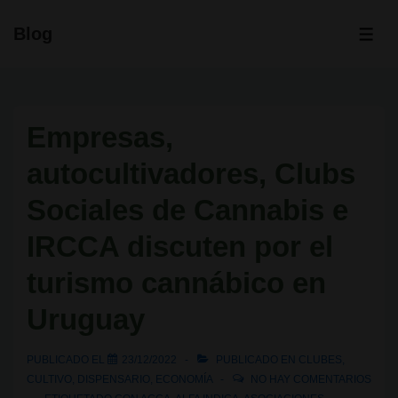
↓
Blog
Saltar
ME
al
contenido
principal
Empresas,
autocultivadores, Clubs
Sociales de Cannabis e
IRCCA discuten por el
turismo cannábico en
Uruguay
PUBLICADO EL
23/12/2022
PUBLICADO EN
CLUBES
,
CULTIVO
,
DISPENSARIO
,
ECONOMÍA
NO HAY COMENTARIOS