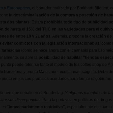
co
y
Europapress
, el borrador realizado por Burkhard Blienert, 
pone la
descriminalización de la compra y posesión de hast
asta dos plantas
. Estará
prohibida todo tipo de publicidad s
n de hasta el 15% del THC en las variedades para el cultivo
enes de entre 18 y 21 años
. Además, propone la
creación de 
evitar conflictos con la legislación internacional
; así como
n farmacias
(como se hace ahora con el cannabis para uso médic
Finalmente, se abre la
posibilidad de habilitar “tiendas espe
o punto puede referirse tanto al modelo de los coffee shop de 
 Barcelona y pronto Malta, aún resulta una incógnita. Debe de
ste punto en los compromisos acordados para formar el gobiern
 tienen que debatir en el Bundestag.
Y algunos miembros de la 
strar sus discrepancias
. Para la portavoz en políticas de drogas
e, es
“innecesariamente restrictiva”
, especialmente en cuanto