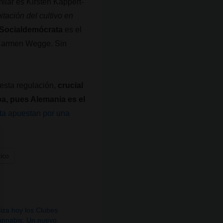
milar es Kirsten Kappert-
mitación del cultivo en
 Socialdemócrata
es el
a Carmen Wegge. Sin
esta regulación,
crucial
pa, pues Alemania es el
ta apuestan por una
nico
iza hoy los Clubes
annabis: Un nuevo