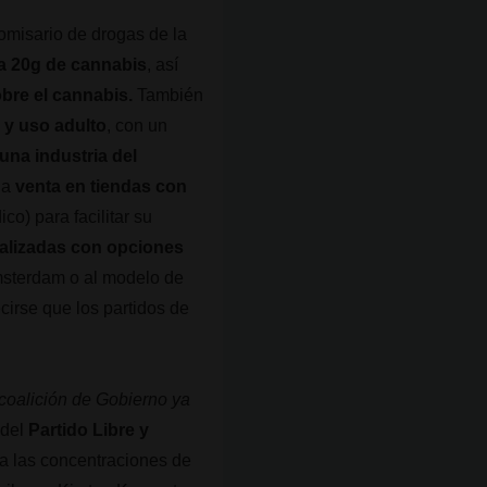
comisario de drogas de la
a 20g de cannabis
, así
obre el cannabis.
También
 y uso adulto
, con un
una industria del
 la
venta en tiendas con
o) para facilitar su
cializadas con opciones
Ámsterdam o al modelo de
cirse que los partidos de
o.
coalición de Gobierno ya
 del
Partido Libre y
 a las concentraciones de