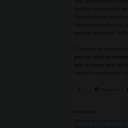
THC, pues sesgún su opin
Gonther, vicesecretaria de
Alemania la que llevará a q
único que
aprueba en su m
embargo, añade que
“el P
El proyecto de ley cannáb
para ver cómo se desplie
país de mayor peso en l
regulación europea del ca
X
Facebook
Relacionado
Retrasos en la regulación del
cannabis alemana: por el mo