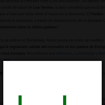
ión
derivará al mercado ilícito a los más jóvenes
. De opinión si
l comité de salud de
Los Verdes
, si bien considera que es la
li
ue el mercado ilícito llene el hueco
en la demanda. El
Partido
ayoría la propuesta
, a través de declaraciones de la diputad
arlamento tiene la última palabra”
.
ica ya está en el Bundestag. Ahora queda ver cómo se modifica 
ga la regulación adulta del cannabis en los países de Euro
a zona europea
. Recordemos que
Alemania, Luxemburgo y Mal
nnabis
.
LinkedIn
Telegram
WhatsApp
Correo electró
Alemania legaliza hoy el cannabis
Alemania legal
mento,
recreativo: Un paso histórico
Sociales de C