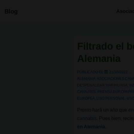
↓
Navegació
Blog
Asocia
Saltar
principal
al
contenido
principal
Filtrado el 
Alemania
PUBLICADO EL
21/10/2022
ALEMANIA
,
ASOCIACIONES CAN
DESPENALIZAR MARIHUANA
,
IN
CANNABIS
,
PRENSA EUROPAPR
EUROPEA
,
USO PERSONAL
,
USO
Pronto hará un año que
en
cannabis
. Pues bien, rec
en Alemania
.