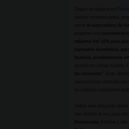
Según se explica en
Politi
nación centroeruopea, pro
como
el autocultivo de h
propone una
concentració
máximo del 10% para jóv
cannabis doméstica, para 
licencia, posiblemente e
acceso en zonas rurales. 
de consumo”
. Este últim
asociaciones cannábicas de
la coalición incluyeron e
Sobre este proyecto ahora
han alzado la voz para mo
Demócrata
, Kristine Lütk