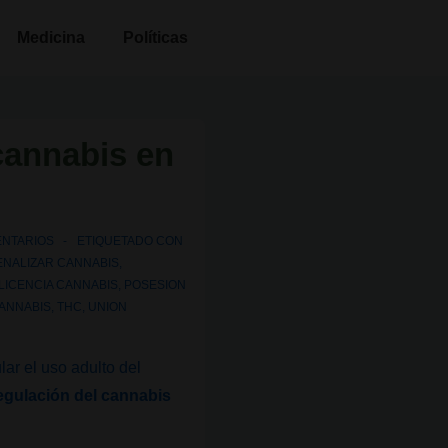
Medicina
Políticas
 cannabis en
ENTARIOS
ETIQUETADO CON
NALIZAR CANNABIS
,
LICENCIA CANNABIS
,
POSESION
ANNABIS
,
THC
,
UNION
lar el uso adulto del
 regulación del cannabis