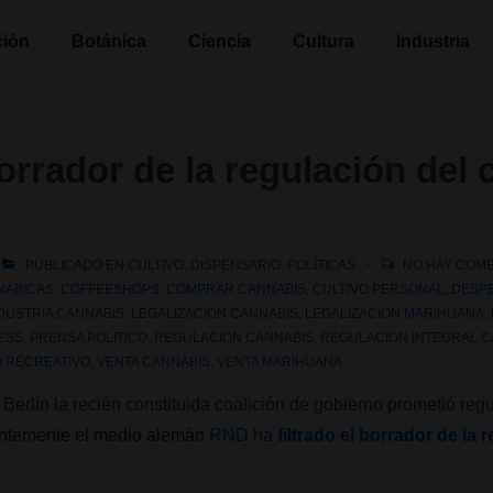
n
ción
Botánica
Ciencia
Cultura
Industria
borrador de la regulación del
PUBLICADO EN
CULTIVO
,
DISPENSARIO
,
POLÍTICAS
NO HAY COM
NABICAS
,
COFFEESHOPS
,
COMPRAR CANNABIS
,
CULTIVO PERSONAL
,
DESPE
DUSTRIA CANNABIS
,
LEGALIZACION CANNABIS
,
LEGALIZACION MARIHUANA
,
ESS
,
PRENSA POLITICO
,
REGULACION CANNABIS
,
REGULACION INTEGRAL C
 RECREATIVO
,
VENTA CANNABIS
,
VENTA MARIHUANA
 Berlín la recién constituida coalición de gobierno prometió regu
ientemente el medio alemán
RND ha
filtrado el borrador de la