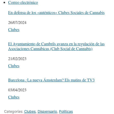
Correo electrónico
En defensa de los «auténticos» Clubes Sociales de Cannabis
Fecha
26/07/2024
Respecto a
Clubes
El Ayuntamiento de Cambrils avanza en la regulación de las
Asociaciones Cannábicas (Club Social de Cannabis)
Fecha
21/02/2023
Respecto a
Clubes
Barcelona ¿La nueva Ámsterdam? Els matins de TV3
Fecha
03/04/2023
Respecto a
Clubes
Categorías:
Clubes
,
Dispensario
,
Políticas