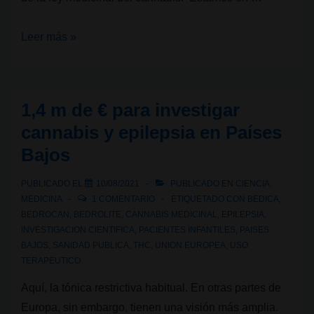
Sanidad
Leer más »
sigue
sin
dar
1,4 m de € para investigar
cuerpo
cannabis y epilepsia en Países
a
Bajos
la
ley
PUBLICADO EL
10/08/2021
PUBLICADO EN
CIENCIA
,
del
MEDICINA
1 COMENTARIO
ETIQUETADO CON
BEDICA
,
cannabis
BEDROCAN
,
BEDROLITE
,
CANNABIS MEDICINAL
,
EPILEPSIA
,
INVESTIGACION CIENTIFICA
,
PACIENTES INFANTILES
,
PAISES
medicinal,
BAJOS
,
SANIDAD PUBLICA
,
THC
,
UNION EUROPEA
,
USO
la
TERAPEUTICO
AEMPS
Aquí, la tónica restrictiva habitual. En otras partes de
amplía
Europa, sin embargo, tienen una visión más amplia.
las