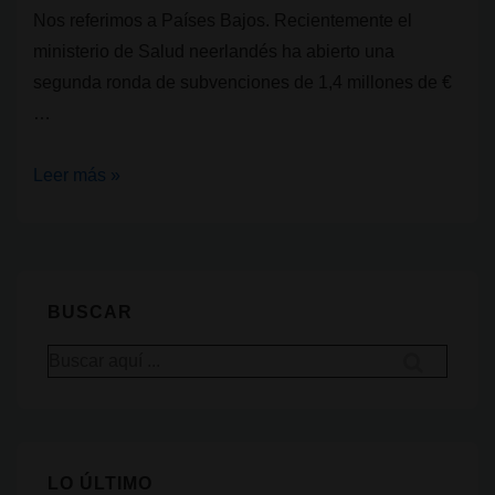
Nos referimos a Países Bajos. Recientemente el
licencias
ministerio de Salud neerlandés ha abierto una
de
segunda ronda de subvenciones de 1,4 millones de €
investigación
…
1,4
Leer más »
m
de
€
para
BUSCAR
investigar
Buscar
cannabis
por:
y
epilepsia
en
LO ÚLTIMO
Países