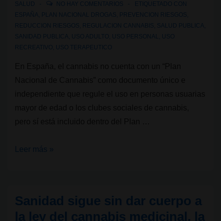
SALUD
NO HAY COMENTARIOS
ETIQUETADO CON
ESPAÑA
,
PLAN NACIONAL DROGAS
,
PREVENCION RIESGOS
,
REDUCCION RIESGOS
,
REGULACION CANNABIS
,
SALUD PUBLICA
,
SANIDAD PUBLICA
,
USO ADULTO
,
USO PERSONAL
,
USO
RECREATIVO
,
USO TERAPEUTICO
En España, el cannabis no cuenta con un “Plan
Nacional de Cannabis” como documento único e
independiente que regule el uso en personas usuarias
mayor de edad o los clubes sociales de cannabis,
pero sí está incluido dentro del Plan …
Legalidad
Leer más »
cannábica
X:
¿Qué
Sanidad sigue sin dar cuerpo a
es
la ley del cannabis medicinal, la
el