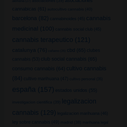
asociaciones
asociaciones
(39)
alemania
(27)
cannabicas
(61)
autocultivo cannabis
(40)
cannabis
barcelona
(82)
cannabinoides
(45)
medicinal
(100)
cannabis social club
(45)
cannabis terapeutico
(121)
catalunya
(76)
cbd
(65)
clubes
cañamo
(26)
club social cannabis
(65)
cannabis
(53)
cultivo cannabis
consumo cannabis
(64)
(84)
cultivo marihuana
(47)
cultivo personal
(35)
españa
(157)
estados unidos
(55)
legalizacion
investigacion cientifica
(39)
cannabis
(129)
legalizacion marihuana
(46)
ley sobre cannabis
(49)
madrid
(38)
marihuana legal