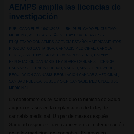
AEMPS amplía las licencias de
Plan
investigación
Nacional
de
PUBLICADO EL
19/01/2023
PUBLICADO EN
CULTIVO
,
Drogas?
MEDICINA
,
POLÍTICAS
NO HAY COMENTARIOS
ETIQUETADO CON
AEMPS
,
AGENCIA ESPAÑOLA MEDICAMENTOS
PRODUCTOS SANITARIOA
,
CANNABIS MEDICINAL
,
CAROLA
PEREZ
,
CAROLINA DARIAS
,
COMISION SANIDAD
,
ESPAÑA
,
EXPORTACION CANNABIS
,
LEY SOBRE CANNABIS
,
LICENCIA
CANNABIS
,
LICENCIA CULTIVO
,
MADRID
,
MINISTERIO SALUD
,
REGULACION CANNABIS
,
REGULACION CANNABIS MEDICINAL
,
SANIDAD PUBLICA
,
SUBCOMISION CANNABIS MEDICINAL
,
USO
MEDICINAL
En septiembre os avisamos que la ministra de Salud
augura retrasos en la implantación de la ley de
cannabis medicinal. Un par de meses después,
Sanidad responde: hay avances en la implementación
de la ley medicinal del cannabis. Estamos en …