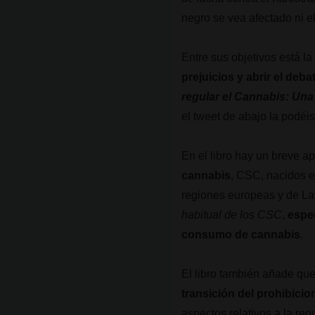
negro se vea afectado ni e
Entre sus objetivos está l
prejuicios y abrir el deba
regular el Cannabis: Una
el tweet de abajo la podéis
En el libro hay un breve ap
cannabis
, CSC, nacidos e
regiones europeas y de Lat
habitual de los CSC
,
espe
consumo de cannabis
.
El libro también añade qu
transición del prohibic
aspectos relativos a la re