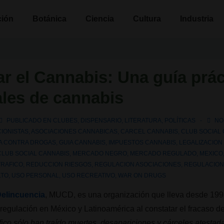
n
ción
Botánica
Ciencia
Cultura
Industria
 el Cannabis: Una guía práct
ales de cannabis
PUBLICADO EN
CLUBES
,
DISPENSARIO
,
LITERATURA
,
POLÍTICAS
NO
CIONISTAS
,
ASOCIACIONES CANNABICAS
,
CARCEL CANNABIS
,
CLUB SOCIAL
A CONTRA DROGAS
,
GUIA CANNABIS
,
IMPUESTOS CANNABIS
,
LEGALIZACION
CLUB SOCIAL CANNABIS
,
MERCADO NEGRO
,
MERCADO REGULADO
,
MEXICO
RAFICO
,
REDUCCION RIESGOS
,
REGULACION ASOCIACIONES
,
REGULACION
LTO
,
USO PERSONAL
,
USO RECREATIVO
,
WAR ON DRUGS
Delincuencia
, MUCD, es una organización que lleva desde 1998
a regulación en México y Latinoamérica al constatar el fracaso d
áfico sólo han traído muertes, desapariciones y cárceles atestad