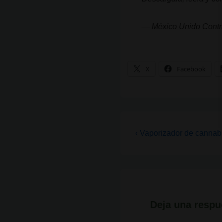
— México Unido Contr
X
Facebook
Navegación
La
‹ Vaporizador de cannab
entrada
de
anterior
entradas
es
Deja una respu