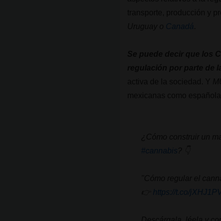
transporte, producción y p
Uruguay o
Canadá
.
Se puede decir que los 
regulación por parte de l
activa de la sociedad. Y
MU
mexicanas como españolas,
¿Cómo construir un mar
#cannabis
? 👇​
"Cómo regular el canna
👉​
https://t.co/jXHJ1P
Descárgala, léela y c