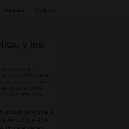
Medicina
Políticas
ica, y los
 HAY COMENTARIOS
 CANNABIS
,
CLUBES CANNABIS
,
 CANNABIS
,
LIBRO CANNABIS
,
,
MEXICO UNIDO CONTRA
 CANNABIS
,
REGULACION
 luchando por reformar la
e la
War On Drugs
.
Años
as,
sin que el mercado