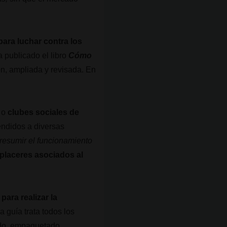
ara luchar contra los
a publicado el libro
Cómo
ón, ampliada y revisada. En
o
clubes sociales de
endidos a diversas
 resumir el funcionamiento
 placeres asociados al
ara realizar la
a guía trata todos los
tado, empaquetado,