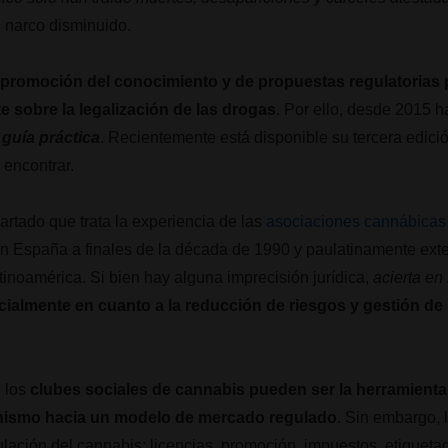
l narco disminuido.
a
promoción del conocimiento y de propuestas regulatorias p
te sobre la legalización de las drogas
. Por ello, desde 2015 h
 guía práctica
. Recientemente está disponible su tercera edici
 encontrar.
artado que trata la experiencia de las
asociaciones cannábicas
n España a finales de la década de 1990 y paulatinamente ext
inoamérica. Si bien hay alguna imprecisión jurídica,
acierta en
cialmente en cuanto a la reducción de riesgos y gestión de
e los
clubes sociales de cannabis pueden ser la herramienta p
ionismo hacia un modelo de mercado regulado
. Sin embargo, l
gulación del cannabis: licencias, promoción, impuestos, etique