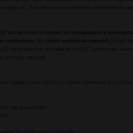
rocesado, etc.
Todo ello con las experiencias aprendidas de re
CSC actúan como un modelo de normalización y desestigmati
as instituciones
. Los
clubes sociales de cannabis
primero ab
CD ha tomado nota del papel de los CSC
. Lástima que a las i
 no hagan otro tanto.
co regulatorio que reduzca los daños y promueva la justicia soc
bis: una guía práctica"
Vr69
omparte.
pic.twitter.com/zq3JAHwx0p