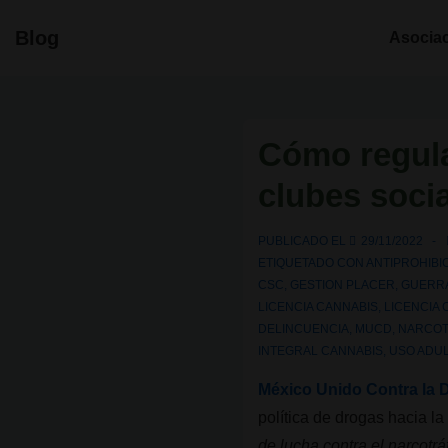
↓
Navegació
Blog
Asocia
Saltar
principal
al
contenido
principal
Cómo regular
clubes soci
PUBLICADO EL
29/11/2022
ETIQUETADO CON
ANTIPROHIBI
CSC
,
GESTION PLACER
,
GUERR
LICENCIA CANNABIS
,
LICENCIA 
DELINCUENCIA
,
MUCD
,
NARCOT
INTEGRAL CANNABIS
,
USO ADU
México Unido Contra la 
política de drogas hacia l
de lucha contra el narcotr