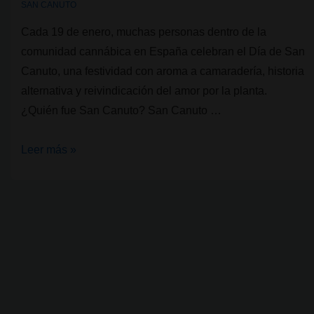
SAN CANUTO
Cada 19 de enero, muchas personas dentro de la
comunidad cannábica en España celebran el Día de San
Canuto, una festividad con aroma a camaradería, historia
alternativa y reivindicación del amor por la planta.
¿Quién fue San Canuto? San Canuto …
Cultura
Leer más »
Cannábica:
San
Canuto