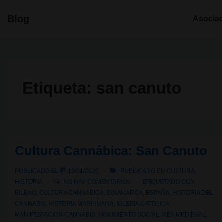
↓
Navegació
Blog
Asocia
Saltar
principal
al
contenido
principal
Etiqueta:
san canuto
Cultura Cannábica: San Canuto
PUBLICADO EL
19/01/2026
PUBLICADO EN
CULTURA
,
HISTORIA
NO HAY COMENTARIOS
ETIQUETADO CON
BILBAO
,
CULTURA CANNABICA
,
DINAMARCA
,
ESPAÑA
,
HISTORIA DEL
CANNABIS
,
HISTORIA MARIHUANA
,
IGLESIA CATOLICA
,
MANIFESTACION CANNABIS
,
MOVIMIENTO SOCIAL
,
REY MEDIEVAL
,