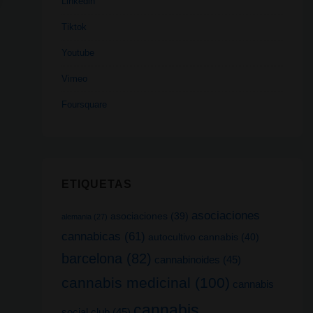
Linkedin
Tiktok
Youtube
Vimeo
Foursquare
ETIQUETAS
asociaciones
asociaciones
(39)
alemania
(27)
cannabicas
(61)
autocultivo cannabis
(40)
barcelona
(82)
cannabinoides
(45)
cannabis medicinal
(100)
cannabis
cannabis
social club
(45)