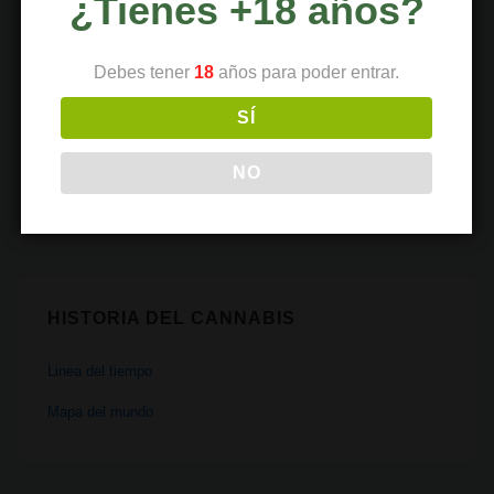
¿Tienes +18 años?
Religión
Salud
Debes tener
18
años para poder entrar.
Tecnología
SÍ
Transporte
NO
Vaporizadores
HISTORIA DEL CANNABIS
Linea del tiempo
Mapa del mundo