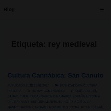
↓
Blog
Saltar
ME
al
contenido
principal
Etiqueta:
rey medieval
Cultura Cannábica: San Canuto
PUBLICADO EL
19/01/2026
PUBLICADO EN
CULTURA
,
HISTORIA
NO HAY COMENTARIOS
ETIQUETADO CON
BILBAO
,
CULTURA CANNABICA
,
DINAMARCA
,
ESPAÑA
,
HISTORIA
DEL CANNABIS
,
HISTORIA MARIHUANA
,
IGLESIA CATOLICA
,
MANIFESTACION CANNABIS
,
MOVIMIENTO SOCIAL
,
REY MEDIEVAL
,