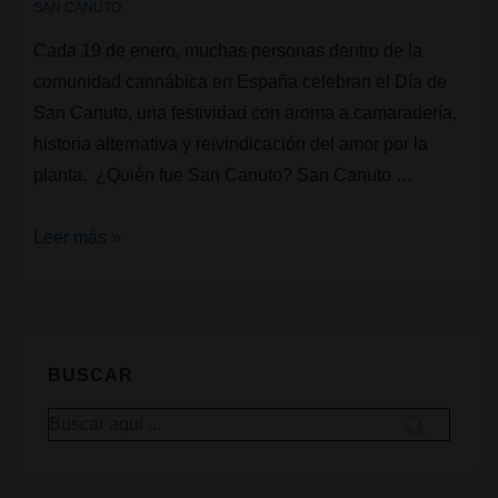
SAN CANUTO
Cada 19 de enero, muchas personas dentro de la
comunidad cannábica en España celebran el Día de
San Canuto, una festividad con aroma a camaradería,
historia alternativa y reivindicación del amor por la
planta. ¿Quién fue San Canuto? San Canuto …
Cultura
Leer más »
Cannábica:
San
Canuto
BUSCAR
Buscar
por: