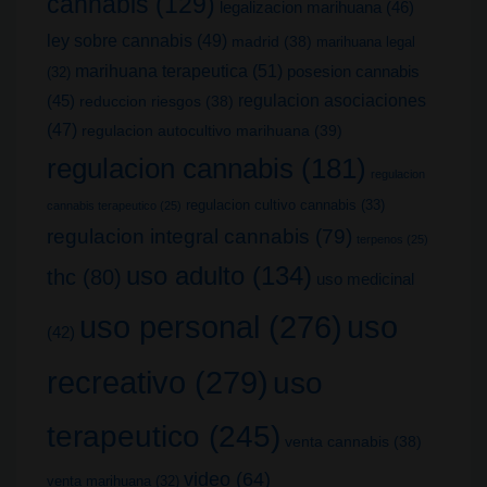
cannabis
(129)
legalizacion marihuana
(46)
ley sobre cannabis
(49)
madrid
(38)
marihuana legal
marihuana terapeutica
(51)
posesion cannabis
(32)
(45)
regulacion asociaciones
reduccion riesgos
(38)
(47)
regulacion autocultivo marihuana
(39)
regulacion cannabis
(181)
regulacion
regulacion cultivo cannabis
(33)
cannabis terapeutico
(25)
regulacion integral cannabis
(79)
terpenos
(25)
uso adulto
(134)
thc
(80)
uso medicinal
uso
uso personal
(276)
(42)
recreativo
(279)
uso
terapeutico
(245)
venta cannabis
(38)
video
(64)
venta marihuana
(32)