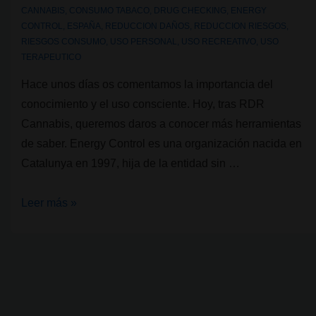
realidad
CANNABIS
,
CONSUMO TABACO
,
DRUG CHECKING
,
ENERGY
CONTROL
,
ESPAÑA
,
REDUCCION DAÑOS
,
REDUCCION RIESGOS
,
del
RIESGOS CONSUMO
,
USO PERSONAL
,
USO RECREATIVO
,
USO
cannabis
TERAPEUTICO
Hace unos días os comentamos la importancia del
conocimiento y el uso consciente. Hoy, tras RDR
Cannabis, queremos daros a conocer más herramientas
de saber. Energy Control es una organización nacida en
Catalunya en 1997, hija de la entidad sin …
Energy
Leer más »
Control
y
la
gestión
de