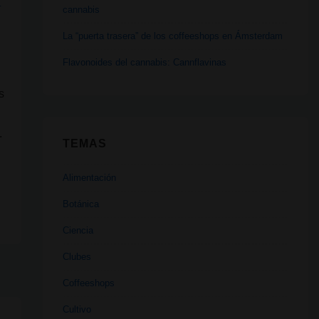
L
cannabis
La “puerta trasera” de los coffeeshops en Ámsterdam
Flavonoides del cannabis: Cannflavinas
s
.
TEMAS
Alimentación
Botánica
Ciencia
Clubes
Coffeeshops
Cultivo