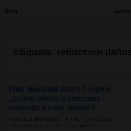
↓
Navegació
Blog
Asocia
Saltar
principal
al
contenido
principal
Etiqueta:
reduccion daño
Plan Nacional sobre Drogas:
¿Cómo afecta a personas
usuarias y a los clubes?
PUBLICADO EL
19/03/2026
PUBLICADO EN
CLUBES
,
INSTITUTOS
,
POLÍTICAS
NO HAY COMENTARIOS