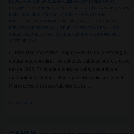
ETIQUETADO CON
BARCELONA
,
BILBAO
,
CONTROL DROGAS
,
CRIMINALIZAR CANNABIS
,
DESCRIMINALIZACION CANNABIS
,
ESPAÑA
,
INVESTIGACION CIENTIFICA
,
MADRID
,
MERCADO ILEGAL
,
NARCOTRAFICO
,
PLAN NACIONAL DROGAS
,
REDUCCION DAÑOS
,
REDUCCION RIESGOS
,
SALUD PUBLICA
,
TRAFICO ILEGAL
,
USO
ADULTO
,
USO PERSONAL
,
USO RECREATIVO
,
VENTA CANNABIS
,
VENTA DROGAS
El Plan Nacional sobre Drogas (PNSD) es la estrategia
estatal para coordinar las políticas públicas sobre drogas
desde 1985. En la actualidad, su trabajo se articula
mediante la Estrategia Nacional sobre Adicciones y el
Plan de Acción sobre Adicciones. La …
Plan
Leer más »
Nacional
sobre
Drogas: