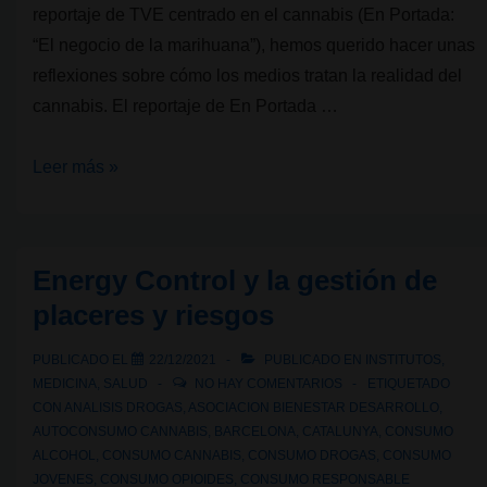
reportaje de TVE centrado en el cannabis (En Portada:
“El negocio de la marihuana”), hemos querido hacer unas
reflexiones sobre cómo los medios tratan la realidad del
cannabis. El reportaje de En Portada …
El
Leer más »
negocio
de
la
Energy Control y la gestión de
marihuana,
placeres y riesgos
o
cómo
PUBLICADO EL
22/12/2021
PUBLICADO EN
INSTITUTOS
,
los
MEDICINA
,
SALUD
NO HAY COMENTARIOS
ETIQUETADO
medios
CON
ANALISIS DROGAS
,
ASOCIACION BIENESTAR DESARROLLO
,
AUTOCONSUMO CANNABIS
,
BARCELONA
,
CATALUNYA
,
CONSUMO
tratan
ALCOHOL
,
CONSUMO CANNABIS
,
CONSUMO DROGAS
,
CONSUMO
la
JOVENES
,
CONSUMO OPIOIDES
,
CONSUMO RESPONSABLE