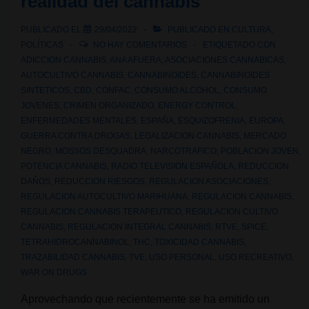
realidad del cannabis
daños
asociados
PUBLICADO EL
29/04/2022
PUBLICADO EN
CULTURA
,
al
POLÍTICAS
NO HAY COMENTARIOS
ETIQUETADO CON
uso
ADICCION CANNABIS
,
ANA AFUERA
,
ASOCIACIONES CANNABICAS
,
AUTOCULTIVO CANNABIS
,
CANNABINOIDES
,
CANNABINOIDES
de
SINTETICOS
,
CBD
,
CONFAC
,
CONSUMO ALCOHOL
,
CONSUMO
cannabis:
JOVENES
,
CRIMEN ORGANIZADO
,
ENERGY CONTROL
,
Comprendiendo
ENFERMEDADES MENTALES
,
ESPAÑA
,
ESQUIZOFRENIA
,
EUROPA
,
las
GUERRA CONTRA DROGAS
,
LEGALIZACION CANNABIS
,
MERCADO
NEGRO
,
MOSSOS DESQUADRA
,
NARCOTRAFICO
,
POBLACION JOVEN
,
diferencias
POTENCIA CANNABIS
,
RADIO TELEVISION ESPAÑOLA
,
REDUCCION
DAÑOS
,
REDUCCION RIESGOS
,
REGULACION ASOCIACIONES
,
REGULACION AUTOCULTIVO MARIHUANA
,
REGULACION CANNABIS
,
REGULACION CANNABIS TERAPEUTICO
,
REGULACION CULTIVO
CANNABIS
,
REGULACION INTEGRAL CANNABIS
,
RTVE
,
SPICE
,
TETRAHIDROCANNABINOL
,
THC
,
TOXICIDAD CANNABIS
,
TRAZABILIDAD CANNABIS
,
TVE
,
USO PERSONAL
,
USO RECREATIVO
,
WAR ON DRUGS
Aprovechando que recientemente se ha emitido un