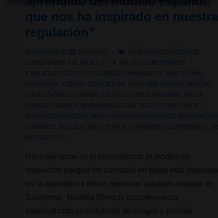
aprendido del modelo español,
que nos ha inspirado en nuestr
regulación”
PUBLICADO EL
28/02/2022
PUBLICADO EN
CLUBES
,
DISPENSARIO
,
POLÍTICAS
NO HAY COMENTARIOS
ETIQUETADO CON
ASOCIACIONES CANNABICAS
,
BARCELONA
,
CATALUNYA
,
CATFAC
,
CLUB SOCIAL CANNABIS
,
ESPAÑA
,
FEDCAC
,
LEGALIZACION CANNABIS
,
LEGALIZACION MARIHUANA
,
MALTA
,
MARIELLA DIMECH
,
MARIHUANA LEGAL
,
REDUCCION DAÑOS
,
REDUCCION RIESGOS
,
REGULACION ASOCIACIONES
,
REGULACIO
CANNABIS
,
REGULACION INTEGRAL CANNABIS
,
USO PERSONAL
,
U
RECREATIVO
Hace semanas os lo comentamos: el modelo de
regulación integral del cannabis en Malta está inspirad
en la experiencia de las personas usuarias creadas en
Barcelona. Mariella Dimech, psicoterapeuta
especializada en reducción de riesgos y primera