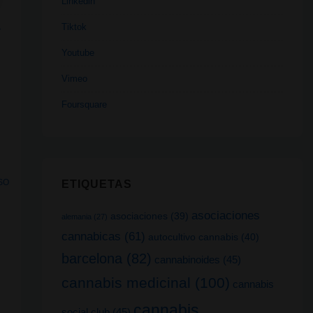
Linkedin
a
Tiktok
Youtube
Vimeo
Foursquare
N
SO
ETIQUETAS
asociaciones
asociaciones
(39)
alemania
(27)
cannabicas
(61)
autocultivo cannabis
(40)
o
barcelona
(82)
cannabinoides
(45)
cannabis medicinal
(100)
cannabis
cannabis
social club
(45)