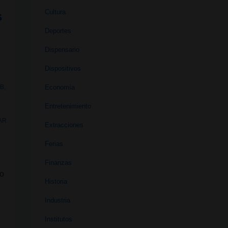
Cultura
s
Deportes
Dispensario
Dispositivos
Economía
UB
,
Entretenimiento
AR
Extracciones
Ferias
Finanzas
do
Historia
Industria
Institutos