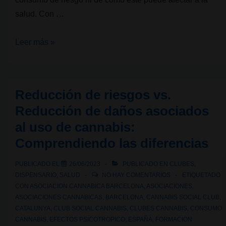
salud. Con …
CAHLY:
Leer más »
un
nuevo
proyecto
Reducción de riesgos vs.
para
Reducción de daños asociados
comprender
al uso de cannabis:
el
Comprendiendo las diferencias
consumo
de
PUBLICADO EL
26/06/2023
PUBLICADO EN
CLUBES
,
riesgo
DISPENSARIO
,
SALUD
NO HAY COMENTARIOS
ETIQUETADO
de
CON
ASOCIACION CANNABICA BARCELONA
,
ASOCIACIONES
,
cannabis
ASOCIACIONES CANNABICAS
,
BARCELONA
,
CANNABIS SOCIAL CLUB
,
CATALUNYA
,
CLUB SOCIAL CANNABIS
,
CLUBES CANNABIS
,
CONSUMO
en
CANNABIS
,
EFECTOS PSICOTROPICO
,
ESPAÑA
,
FORMACION
jóvenes