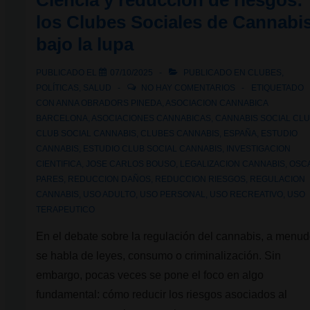
Ciencia y reducción de riesgos:
una
los Clubes Sociales de Cannabi
experiencia
bajo la lupa
consciente
PUBLICADO EL
07/10/2025
PUBLICADO EN
CLUBES
,
POLÍTICAS
,
SALUD
NO HAY COMENTARIOS
ETIQUETADO
CON
ANNA OBRADORS PINEDA
,
ASOCIACION CANNABICA
BARCELONA
,
ASOCIACIONES CANNABICAS
,
CANNABIS SOCIAL CL
CLUB SOCIAL CANNABIS
,
CLUBES CANNABIS
,
ESPAÑA
,
ESTUDIO
CANNABIS
,
ESTUDIO CLUB SOCIAL CANNABIS
,
INVESTIGACION
CIENTIFICA
,
JOSE CARLOS BOUSO
,
LEGALIZACION CANNABIS
,
OSC
PARES
,
REDUCCION DAÑOS
,
REDUCCION RIESGOS
,
REGULACION
CANNABIS
,
USO ADULTO
,
USO PERSONAL
,
USO RECREATIVO
,
USO
TERAPEUTICO
En el debate sobre la regulación del cannabis, a menu
se habla de leyes, consumo o criminalización. Sin
embargo, pocas veces se pone el foco en algo
fundamental: cómo reducir los riesgos asociados al