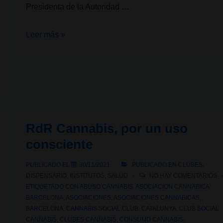
Presidenta de la Autoridad …
Mariella
Leer más »
Dimech:
“Hay
muchas
cosas
que
hemos
RdR Cannabis, por un uso
observado
consciente
y
aprendido
PUBLICADO EL
30/11/2021
PUBLICADO EN
CLUBES
,
del
DISPENSARIO
,
INSTITUTOS
,
SALUD
NO HAY COMENTARIOS
modelo
ETIQUETADO CON
ABUSO CANNABIS
,
ASOCIACION CANNABICA
BARCELONA
,
ASOCIACIONES
,
ASOCIACIONES CANNABICAS
,
español,
BARCELONA
,
CANNABIS SOCIAL CLUB
,
CATALUNYA
,
CLUB SOCIAL
que
CANNABIS
,
CLUBES CANNABIS
,
CONSUMO CANNABIS
,