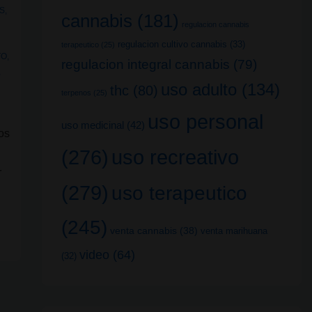
IS
,
cannabis
(181)
regulacion cannabis
regulacion cultivo cannabis
(33)
terapeutico
(25)
TO
,
regulacion integral cannabis
(79)
,
uso adulto
(134)
thc
(80)
terpenos
(25)
uso personal
uso medicinal
(42)
os
uso recreativo
(276)
e
r
(279)
uso terapeutico
(245)
venta cannabis
(38)
venta marihuana
video
(64)
(32)