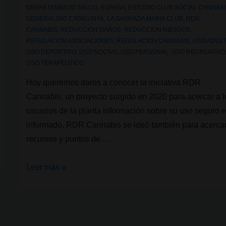
nos
DEPARTAMENTO SALUD
,
ESPAÑA
,
ESTUDIO CLUB SOCIAL CANNAB
GENERALITAT CATALUNYA
,
LA SAGRADA MARIA CLUB
,
RDR
ha
CANNABIS
,
REDUCCION DAÑOS
,
REDUCCION RIESGOS
,
inspirado
REGULACION ASOCIACIONES
,
REGULACION CANNABIS
,
USO ADUL
en
USO DEPORTIVO
,
USO NOCIVO
,
USO PERSONAL
,
USO RECREATIVO
nuestra
USO TERAPEUTICO
regulación”
Hoy queremos daros a conocer la iniciativa RDR
Cannabis, un proyecto surgido en 2020 para acercar a l
usuarios de la planta información sobre su uso seguro 
informado. RDR Cannabis se ideó también para acerca
recursos y puntos de …
RdR
Leer más »
Cannabis,
por
un
uso