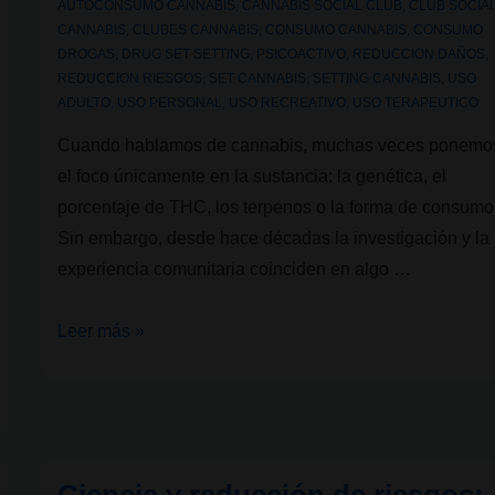
AUTOCONSUMO CANNABIS
,
CANNABIS SOCIAL CLUB
,
CLUB SOCIA
CANNABIS
,
CLUBES CANNABIS
,
CONSUMO CANNABIS
,
CONSUMO
DROGAS
,
DRUG SET SETTING
,
PSICOACTIVO
,
REDUCCION DAÑOS
,
REDUCCION RIESGOS
,
SET CANNABIS
,
SETTING CANNABIS
,
USO
ADULTO
,
USO PERSONAL
,
USO RECREATIVO
,
USO TERAPEUTICO
Cuando hablamos de cannabis, muchas veces ponemo
el foco únicamente en la sustancia: la genética, el
porcentaje de THC, los terpenos o la forma de consumo
Sin embargo, desde hace décadas la investigación y la
experiencia comunitaria coinciden en algo …
Set
Leer más »
y
Setting:
claves
para
entender