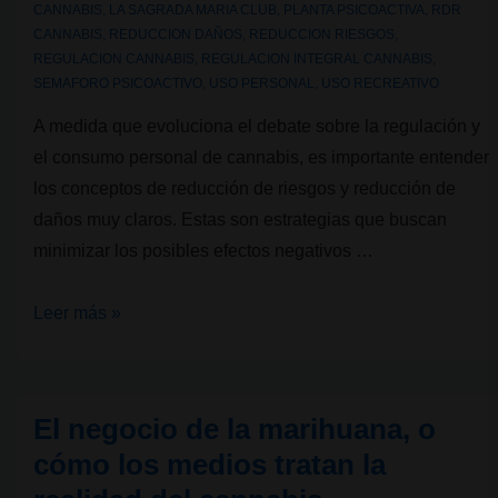
CANNABIS
,
LA SAGRADA MARIA CLUB
,
PLANTA PSICOACTIVA
,
RDR
CANNABIS
,
REDUCCION DAÑOS
,
REDUCCION RIESGOS
,
REGULACION CANNABIS
,
REGULACION INTEGRAL CANNABIS
,
SEMAFORO PSICOACTIVO
,
USO PERSONAL
,
USO RECREATIVO
A medida que evoluciona el debate sobre la regulación y
el consumo personal de cannabis, es importante entender
los conceptos de reducción de riesgos y reducción de
daños muy claros. Estas son estrategias que buscan
minimizar los posibles efectos negativos …
Reducción
Leer más »
de
riesgos
vs.
El negocio de la marihuana, o
Reducción
cómo los medios tratan la
de