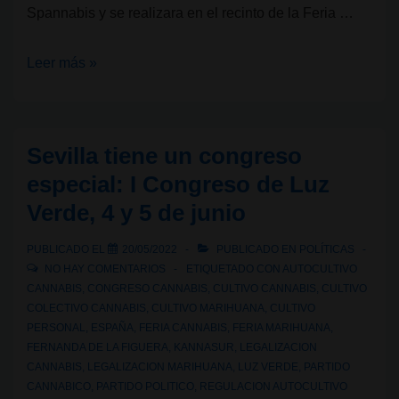
Spannabis y se realizara en el recinto de la Feria …
CBD
Leer más »
Hemp
Business
Fair;
Sevilla tiene un congreso
llega
especial: I Congreso de Luz
a
Verde, 4 y 5 de junio
Barcelona
la
PUBLICADO EL
20/05/2022
PUBLICADO EN
POLÍTICAS
primera
NO HAY COMENTARIOS
ETIQUETADO CON
AUTOCULTIVO
feria
CANNABIS
,
CONGRESO CANNABIS
,
CULTIVO CANNABIS
,
CULTIVO
COLECTIVO CANNABIS
,
CULTIVO MARIHUANA
,
CULTIVO
de
PERSONAL
,
ESPAÑA
,
FERIA CANNABIS
,
FERIA MARIHUANA
,
CBD
FERNANDA DE LA FIGUERA
,
KANNASUR
,
LEGALIZACION
y
CANNABIS
,
LEGALIZACION MARIHUANA
,
LUZ VERDE
,
PARTIDO
cañamo
CANNABICO
,
PARTIDO POLITICO
,
REGULACION AUTOCULTIVO