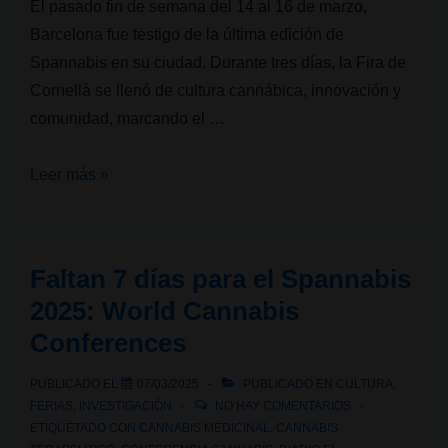
El pasado fin de semana del 14 al 16 de marzo,
Barcelona fue testigo de la última edición de
Spannabis en su ciudad. Durante tres días, la Fira de
Cornellà se llenó de cultura cannábica, innovación y
comunidad, marcando el …
SPANNABIS
Leer más »
2025:
Una
despedida
Faltan 7 días para el Spannabis
histórica…
2025: World Cannabis
¡Nos
Conferences
vemos
en
PUBLICADO EL
07/03/2025
PUBLICADO EN
CULTURA
,
Bilbao!
FERIAS
,
INVESTIGACIÓN
NO HAY COMENTARIOS
ETIQUETADO CON
CANNABIS MEDICINAL
,
CANNABIS