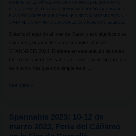
CANNABICA
,
ESPAÑA
,
EXPOSICION CANNABIS
,
FERIA CAÑAMO
,
se
FERIA CANNABIS
,
FERIA MARIHUANA
,
INTERNATIONAL CANNABIS
acerca
BUSINESS CONFERENCE
,
SPANNABIS
,
SPANNABIS BARCELONA
,
SPANNABIS CHAMPIONS CUP
,
WORLD CANNABIS CONFERENCES
Estamos llegando al mes de Marzo y eso significa que
viviremos, durante tres emocionantes días, el
SPANNABIS 2024. Entérate en este artículo de todas
las cosas que debes saber antes de asistir. Spannabis
es mucho más que una simple feria, …
Spannabis.
Leer más »
La
Feria
del
Spannabis 2023: 10-12 de
Cáñamo
marzo 2023, Feria del Cáñamo
en
la