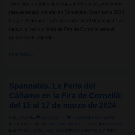
¡Atención amantes del cannabis! Se acerca el evento
más esperado del año en Barcelona: Spannabis 2024.
Desde el viernes 15 de marzo hasta el domingo 17 de
marzo, el recinto ferial de Fira de Cornellà será el
epicentro del mundo …
Spannabis
Leer más »
2024:
La
feria
Spannabis. La Feria del
del
Cáñamo en la Fira de Cornellà:
cannabis
del 15 al 17 de marzo de 2024
más
grande
PUBLICADO EL
02/02/2024
PUBLICADO EN
FERIAS
,
del
INDUSTRIA
NO HAY COMENTARIOS
ETIQUETADO CON
mundo
BARCELONA
,
CATALUNYA
,
CONGRESO CANNABIS
,
CULTURA