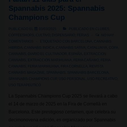
el
Spannabis 2025: Spannabis
Spannabis
Champions Cup
2025:
World
PUBLICADO EL
03/03/2025
PUBLICADO EN
CLUBES
,
Cannabis
COFFEESHOPS
,
CULTIVO
,
DISPENSARIO
,
FERIAS
NO HAY
Conferences
COMENTARIOS
ETIQUETADO CON
BARCELONA
,
CANNABIS
HIBRIDA
,
CANNABIS INDICA
,
CANNABIS SATIVA
,
CATALUNYA
,
COPA
CANNABIS
,
DIARIO EL CULTIVADOR
,
ESPAÑA
,
EXTRACCION
CANNABIS
,
EXTRACCION MARIHUANA
,
FERIA CAÑAMO
,
FERIA
CANNABIS
,
FERIA MARIHUANA
,
FIRA CORNELLA
,
REVISTA
CANNABIS MAGAZINE
,
SPANNABIS
,
SPANNABIS BARCELONA
,
SPANNABIS CHAMPIONS CUP
,
USO PERSONAL
,
USO RECREATIVO
,
USO TERAPEUTICO
La Spannabis Champions Cup 2025 se llevará a cabo
el 14 de marzo de 2025 en la Fira de Cornellà en
Barcelona. Este prestigioso certamen, que celebra su
decimonovena edición, es organizado por Spannabis