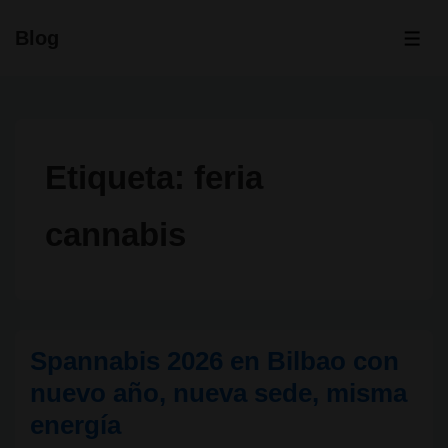
↓
Blog
Saltar
ME
al
contenido
principal
Etiqueta:
feria
cannabis
Spannabis 2026 en Bilbao con
nuevo año, nueva sede, misma
energía