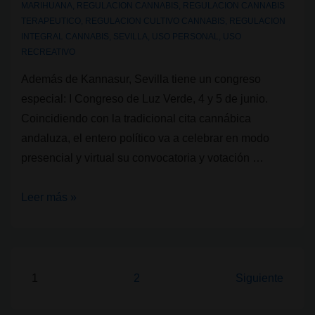
MARIHUANA
,
REGULACION CANNABIS
,
REGULACION CANNABIS
en
TERAPEUTICO
,
REGULACION CULTIVO CANNABIS
,
REGULACION
España
INTEGRAL CANNABIS
,
SEVILLA
,
USO PERSONAL
,
USO
RECREATIVO
Además de Kannasur, Sevilla tiene un congreso
especial: I Congreso de Luz Verde, 4 y 5 de junio.
Coincidiendo con la tradicional cita cannábica
andaluza, el entero político va a celebrar en modo
presencial y virtual su convocatoria y votación …
Sevilla
Leer más »
tiene
un
congreso
especial:
Paginación
1
2
Siguiente
I
de
Congreso