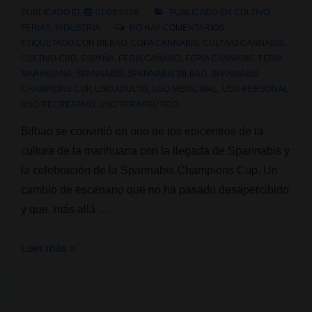
PUBLICADO EL
01/05/2026
PUBLICADO EN
CULTIVO
,
FERIAS
,
INDUSTRIA
NO HAY COMENTARIOS
ETIQUETADO CON
BILBAO
,
COPA CANNABIS
,
CULTIVO CANNABIS
,
CULTIVO CBD
,
ESPAÑA
,
FERIA CAÑAMO
,
FERIA CANNABIS
,
FERIA
MARIHUANA
,
SPANNABIS
,
SPANNABIS BILBAO
,
SPANNABIS
CHAMPIONS CUP
,
USO ADULTO
,
USO MEDICINAL
,
USO PERSONAL
,
USO RECREATIVO
,
USO TERAPEUTICO
Bilbao se convirtió en uno de los epicentros de la
cultura de la marihuana con la llegada de Spannabis y
la celebración de la Spannabis Champions Cup. Un
cambio de escenario que no ha pasado desapercibido
y que, más allá …
Spannabis
Leer más »
2026
en
Bilbao