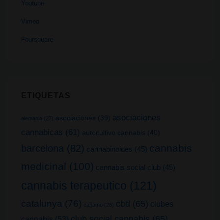
Youtube
Vimeo
Foursquare
ETIQUETAS
asociaciones
asociaciones
(39)
alemania
(27)
cannabicas
(61)
autocultivo cannabis
(40)
cannabis
barcelona
(82)
cannabinoides
(45)
medicinal
(100)
cannabis social club
(45)
cannabis terapeutico
(121)
catalunya
(76)
cbd
(65)
clubes
cañamo
(26)
club social cannabis
(65)
cannabis
(53)