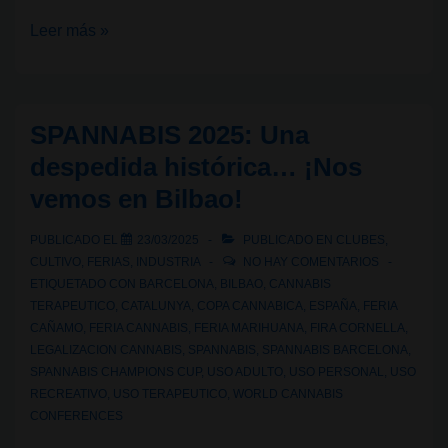
Spannabis
Leer más »
2026
en
Bilbao:
SPANNABIS 2025: Una
la
despedida histórica… ¡Nos
feria
vemos en Bilbao!
del
cannabis
PUBLICADO EL
23/03/2025
PUBLICADO EN
CLUBES
,
más
CULTIVO
,
FERIAS
,
INDUSTRIA
NO HAY COMENTARIOS
grande
ETIQUETADO CON
BARCELONA
,
BILBAO
,
CANNABIS
TERAPEUTICO
,
CATALUNYA
,
COPA CANNABICA
,
ESPAÑA
,
FERIA
de
CAÑAMO
,
FERIA CANNABIS
,
FERIA MARIHUANA
,
FIRA CORNELLA
,
Europa
LEGALIZACION CANNABIS
,
SPANNABIS
,
SPANNABIS BARCELONA
,
SPANNABIS CHAMPIONS CUP
,
USO ADULTO
,
USO PERSONAL
,
USO
RECREATIVO
,
USO TERAPEUTICO
,
WORLD CANNABIS
CONFERENCES