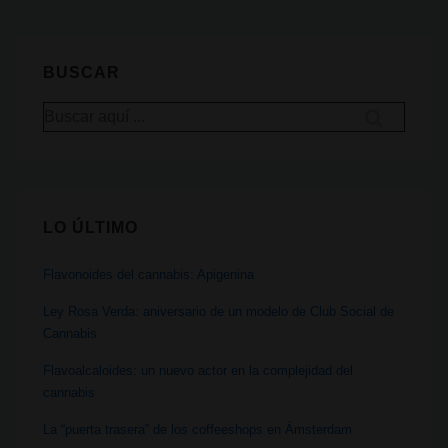
entradas
de
Luz
BUSCAR
Verde,
4
Buscar
por:
y
5
de
junio
LO ÚLTIMO
Flavonoides del cannabis: Apigenina
Ley Rosa Verda: aniversario de un modelo de Club Social de
Cannabis
Flavoalcaloides: un nuevo actor en la complejidad del
cannabis
La “puerta trasera” de los coffeeshops en Ámsterdam