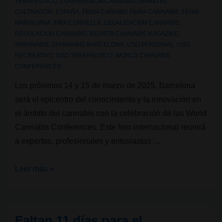
TERAPEUTICO
,
CONFERENCIA CANNABIS
,
DIARIO EL
CULTIVADOR
,
ESPAÑA
,
FERIA CAÑAMO
,
FERIA CANNABIS
,
FERIA
MARIHUANA
,
FIRA CORNELLA
,
LEGALIZACION CANNABIS
,
REGULACION CANNABIS
,
REVISTA CANNABIS MAGAZINE
,
SPANNABIS
,
SPANNABIS BARCELONA
,
USO PERSONAL
,
USO
RECREATIVO
,
USO TERAPEUTICO
,
WORLD CANNABIS
CONFERENCES
Los próximos 14 y 15 de marzo de 2025, Barcelona
será el epicentro del conocimiento y la innovación en
el ámbito del cannabis con la celebración de las World
Cannabis Conferences. Este foro internacional reunirá
a expertos, profesionales y entusiastas …
Faltan
Leer más »
7
días
para
Faltan 11 días para el