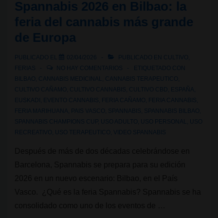
Spannabis 2026 en Bilbao: la
con
feria del cannabis más grande
nuevo
de Europa
año,
nueva
PUBLICADO EL
02/04/2026
PUBLICADO EN
CULTIVO
,
sede,
FERIAS
NO HAY COMENTARIOS
ETIQUETADO CON
misma
BILBAO
,
CANNABIS MEDICINAL
,
CANNABIS TERAPEUTICO
,
CULTIVO CAÑAMO
,
CULTIVO CANNABIS
,
CULTIVO CBD
,
ESPAÑA
,
energía
EUSKADI
,
EVENTO CANNABIS
,
FERIA CAÑAMO
,
FERIA CANNABIS
,
FERIA MARIHUANA
,
PAIS VASCO
,
SPANNABIS
,
SPANNABIS BILBAO
,
SPANNABIS CHAMPIONS CUP
,
USO ADULTO
,
USO PERSONAL
,
USO
RECREATIVO
,
USO TERAPEUTICO
,
VIDEO SPANNABIS
Después de más de dos décadas celebrándose en
Barcelona, Spannabis se prepara para su edición
2026 en un nuevo escenario: Bilbao, en el País
Vasco. ¿Qué es la feria Spannabis? Spannabis se ha
consolidado como uno de los eventos de …