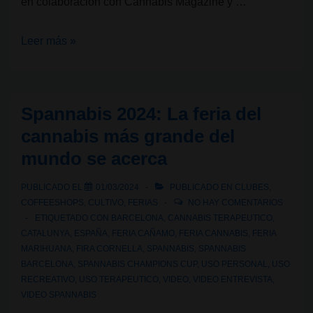
en colaboración con Cannabis Magazine y …
Faltan
Leer más »
11
días
para
Spannabis 2024: La feria del
el
cannabis más grande del
Spannabis
mundo se acerca
2025:
Spannabis
PUBLICADO EL
01/03/2024
PUBLICADO EN
CLUBES
,
Champions
COFFEESHOPS
,
CULTIVO
,
FERIAS
NO HAY COMENTARIOS
Cup
ETIQUETADO CON
BARCELONA
,
CANNABIS TERAPEUTICO
,
CATALUNYA
,
ESPAÑA
,
FERIA CAÑAMO
,
FERIA CANNABIS
,
FERIA
MARIHUANA
,
FIRA CORNELLA
,
SPANNABIS
,
SPANNABIS
BARCELONA
,
SPANNABIS CHAMPIONS CUP
,
USO PERSONAL
,
USO
RECREATIVO
,
USO TERAPEUTICO
,
VIDEO
,
VIDEO ENTREVISTA
,
VIDEO SPANNABIS