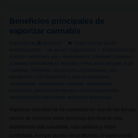
cannabis:
Líquidos
Beneficios principales de
con
vaporizar cannabis
THC
PUBLICADO EL
09/12/2025
PUBLICADO EN
SALUD
,
VAPORIZADORES
NO HAY COMENTARIOS
ETIQUETADO CON
ALREADY VAPED BUD
,
AVB
,
CANNABINOIDES
,
CONSUMO CANNABIS
,
CONSUMO RESPONSABLE CANNABIS
,
EXTRACTOS CANNABIS
,
FLOR
CANNABIS
,
TERPENOS
,
USO ADULTO
,
USO PERSONAL
,
USO
RECREATIVO
,
USO TERAPEUTICO
,
VAPEAR MARIHUANA
,
VAPORIZADOR
,
VAPORIZADOR CANNABIS
,
VAPORIZADOR
EXTRACTOS
,
VAPORIZADOR HIERBAS
,
VAPORIZADOR ROSIN
,
VAPORIZADORES PARA FUMAR
,
VAPORIZAR MARIHUANA
Vaporizar cannabis se ha convertido en una de las formas
común de consumir entre personas que buscan una
experiencia más saludable, más sabrosa y mejor
controlada. Aunque pueda sonar técnico, la vaporización