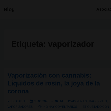
↓
Navegació
Blog
Asocia
Saltar
principal
al
contenido
principal
Etiqueta:
vaporizador
Vaporización con cannabis:
Líquidos de rosin, la joya de la
corona
PUBLICADO EL
30/01/2026
PUBLICADO EN
EXTRACCIONES
,
VAPORIZADORES
NO HAY COMENTARIOS
ETIQUETADO CON