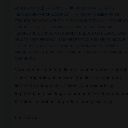
tipos
PUBLICADO EL
27/12/2025
PUBLICADO EN
SALUD
,
existen
TECNOLOGÍA
,
VAPORIZADORES
NO HAY COMENTARIOS
y
ETIQUETADO CON
CALENTAMIENTO COMBUSTION
,
CALENTAMIENT
CONDUCCION
,
CALENTAMIENTO CONVECCION
,
CANNABIS
cuál
TERAPEUTICO
,
CONSUMO CANNABIS
,
REDUCCION RIESGOS
,
USO
te
ADULTO
,
USO PERSONAL
,
USO RECREATIVO
,
USO RESPONSABLE
,
conviene
USO TERAPEUTICO
,
VAPORIZADOR
,
VAPORIZADOR CANNABIS
,
VAPORIZADOR HIERBAS
,
VAPORIZADORES PARA FUMAR
,
VAPORIZ
MARIHUANA
Vaporizar es calentar la flor o el concentrado de cannab
a una temperatura lo suficientemente alta como para
liberar sus compuestos activos (cannabinoides y
terpenos), pero sin llegar a quemarlos. En otras palabra
Mientras la combustión produce humo, tóxicos y …
¿Qué
Leer más »
es