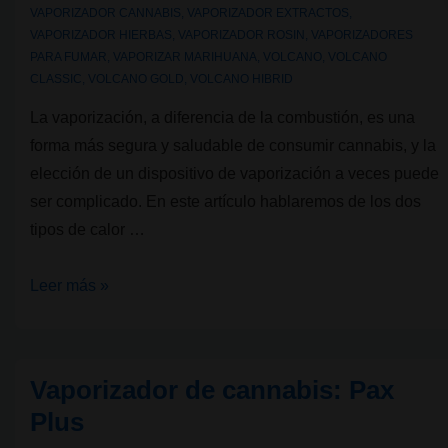
VAPORIZADOR CANNABIS
,
VAPORIZADOR EXTRACTOS
,
VAPORIZADOR HIERBAS
,
VAPORIZADOR ROSIN
,
VAPORIZADORES
PARA FUMAR
,
VAPORIZAR MARIHUANA
,
VOLCANO
,
VOLCANO
CLASSIC
,
VOLCANO GOLD
,
VOLCANO HIBRID
La vaporización, a diferencia de la combustión, es una
forma más segura y saludable de consumir cannabis, y la
elección de un dispositivo de vaporización a veces puede
ser complicado. En este artículo hablaremos de los dos
tipos de calor …
Vaporizadores
Leer más »
de
cannabis:
diferencias
Vaporizador de cannabis: Pax
entre
Plus
tipo