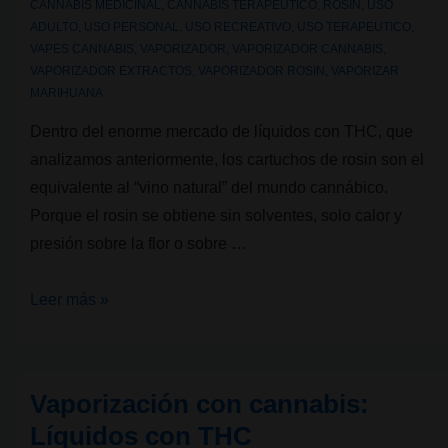
CANNABIS MEDICINAL
,
CANNABIS TERAPEUTICO
,
ROSIN
,
USO
ADULTO
,
USO PERSONAL
,
USO RECREATIVO
,
USO TERAPEUTICO
,
VAPES CANNABIS
,
VAPORIZADOR
,
VAPORIZADOR CANNABIS
,
VAPORIZADOR EXTRACTOS
,
VAPORIZADOR ROSIN
,
VAPORIZAR
MARIHUANA
Dentro del enorme mercado de líquidos con THC, que
analizamos anteriormente, los cartuchos de rosin son el
equivalente al “vino natural” del mundo cannábico.
Porque el rosin se obtiene sin solventes, solo calor y
presión sobre la flor o sobre …
Vaporización
Leer más »
con
cannabis:
Líquidos
Vaporización con cannabis:
de
Líquidos con THC
rosin,