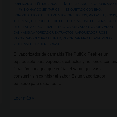
PUBLICADO EL
13/12/2022
PUBLICADO EN
VAPORIZADOR
NO HAY COMENTARIOS
ETIQUETADO CON
BHO
,
BOROSILICATO
,
CALENTAMIENTO CONDUCCION
,
PIPA AGUA
,
ROSIN
THE PEAK
,
THE PUFFCO
,
THE PUFFCO PEAK
,
USO PERSONAL
,
USO
RECREATIVO
,
USO TERAPEUTICO
,
VAPORIZADOR
,
VAPORIZADOR
CANNABIS
,
VAPORIZADOR EXTRACTOS
,
VAPORIZADOR ROSIN
,
VAPORIZADORES PARA FUMAR
,
VAPORIZAR MARIHUANA
,
VIDEO
,
VIDEO VAPORIZADORES
,
WAX
El vaporizador de cannabis The PuffCo Peak es un
equipo solo para vaporizas extractos y no flores, con un
filtración por agua que enfriar el vapor que vas a
consumir, sin cambiar el sabor. Es un vaporizador
pensado para usuarios …
Vaporizador
Leer más »
de
cannabis: