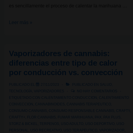
es sencillamente el proceso de calentar la marihuana …
Beneficios
Leer más »
principales
de
vaporizar
Vaporizadores de cannabis:
cannabis
diferencias entre tipo de calor
por conducción vs. convección
PUBLICADO EL
27/11/2023
PUBLICADO EN
SALUD
,
TECNOLOGÍA
,
VAPORIZADORES
NO HAY COMENTARIOS
ETIQUETADO CON
CALENTAMIENTO CONDUCCION
,
CALENTAMIENTO
CONVECCION
,
CANNABINOIDES
,
CANNABIS TERAPEUTICO
,
CONSUMO CANNABIS
,
CONSUMO RESPONSABLE CANNABIS
,
CRAFTY
,
CRAFTY+
,
FLOR CANNABIS
,
FUMAR MARIHUANA
,
PAX
,
PAX PLUS
,
STORZ & BICKEL
,
TERPENOS
,
USO ADULTO
,
USO DEPORTIVO
,
USO
PERSONAL
,
USO RECREATIVO
,
USO TERAPEUTICO
,
VAPORIZADOR
,