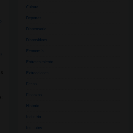
Cultura
Deportes
O
Dispensario
Dispositivos
Economía
AR
Entretenimiento
is
Extracciones
Ferias
Finanzas
s:
Historia
Industria
Institutos