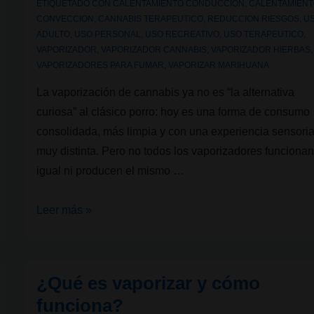
ETIQUETADO CON
CALENTAMIENTO CONDUCCION
,
CALENTAMIEN
CONVECCION
,
CANNABIS TERAPEUTICO
,
REDUCCION RIESGOS
,
U
ADULTO
,
USO PERSONAL
,
USO RECREATIVO
,
USO TERAPEUTICO
,
VAPORIZADOR
,
VAPORIZADOR CANNABIS
,
VAPORIZADOR HIERBAS
,
VAPORIZADORES PARA FUMAR
,
VAPORIZAR MARIHUANA
La vaporización de cannabis ya no es “la alternativa
curiosa” al clásico porro: hoy es una forma de consumo
consolidada, más limpia y con una experiencia sensoria
muy distinta. Pero no todos los vaporizadores funciona
igual ni producen el mismo …
Vaporización
Leer más »
con
cannabis:
cómo
¿Qué es vaporizar y cómo
funciona,
funciona?
qué