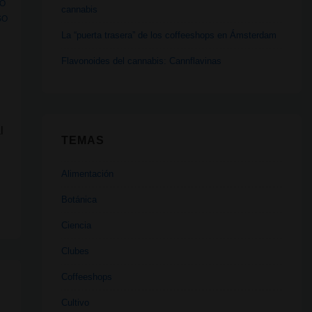
TO
cannabis
SO
La “puerta trasera” de los coffeeshops en Ámsterdam
Flavonoides del cannabis: Cannflavinas
l
TEMAS
n
Alimentación
Botánica
Ciencia
Clubes
Coffeeshops
Cultivo