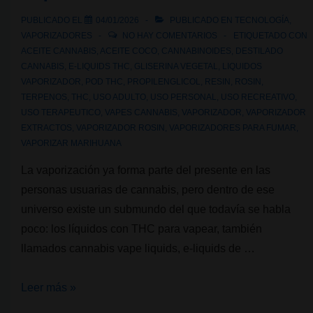
la
PUBLICADO EL
04/01/2026
PUBLICADO EN
TECNOLOGÍA
,
joya
VAPORIZADORES
NO HAY COMENTARIOS
ETIQUETADO CON
de
ACEITE CANNABIS
,
ACEITE COCO
,
CANNABINOIDES
,
DESTILADO
CANNABIS
,
E-LIQUIDS THC
,
GLISERINA VEGETAL
,
LIQUIDOS
la
VAPORIZADOR
,
POD THC
,
PROPILENGLICOL
,
RESIN
,
ROSIN
,
corona
TERPENOS
,
THC
,
USO ADULTO
,
USO PERSONAL
,
USO RECREATIVO
,
USO TERAPEUTICO
,
VAPES CANNABIS
,
VAPORIZADOR
,
VAPORIZADOR
EXTRACTOS
,
VAPORIZADOR ROSIN
,
VAPORIZADORES PARA FUMAR
,
VAPORIZAR MARIHUANA
La vaporización ya forma parte del presente en las
personas usuarias de cannabis, pero dentro de ese
universo existe un submundo del que todavía se habla
poco: los líquidos con THC para vapear, también
llamados cannabis vape liquids, e-liquids de …
Vaporización
Leer más »
con