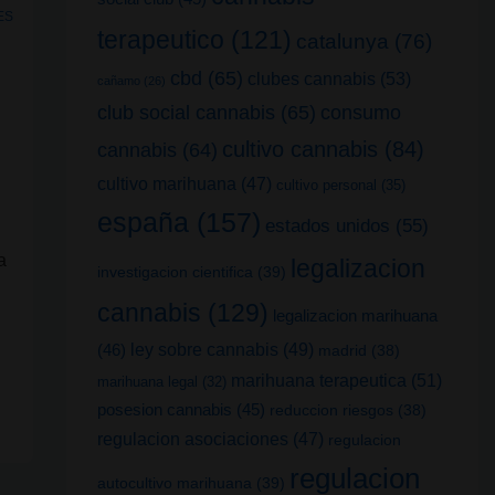
ES
terapeutico
(121)
catalunya
(76)
,
cbd
(65)
clubes cannabis
(53)
cañamo
(26)
club social cannabis
(65)
consumo
cultivo cannabis
(84)
cannabis
(64)
cultivo marihuana
(47)
cultivo personal
(35)
españa
(157)
estados unidos
(55)
a
legalizacion
investigacion cientifica
(39)
cannabis
(129)
legalizacion marihuana
(46)
ley sobre cannabis
(49)
madrid
(38)
marihuana terapeutica
(51)
marihuana legal
(32)
posesion cannabis
(45)
reduccion riesgos
(38)
regulacion asociaciones
(47)
regulacion
regulacion
autocultivo marihuana
(39)