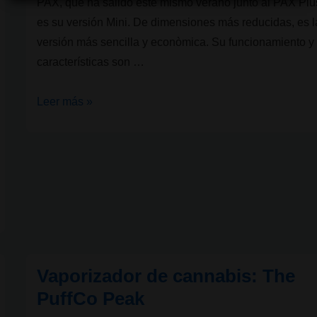
PAX, que ha salido este mismo verano junto al PAX Plu
es su versión Mini. De dimensiones más reducidas, es l
versión más sencilla y econòmica. Su funcionamiento y
características son …
Vaporizador
Leer más »
de
cannabis:
Pax
Mini
Vaporizador de cannabis: The
PuffCo Peak