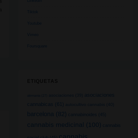
Linkedin
s
a
Tiktok
Youtube
Vimeo
Foursquare
ETIQUETAS
asociaciones
asociaciones
(39)
alemania
(27)
cannabicas
(61)
autocultivo cannabis
(40)
barcelona
(82)
cannabinoides
(45)
cannabis medicinal
(100)
cannabis
cannabis
social club
(45)