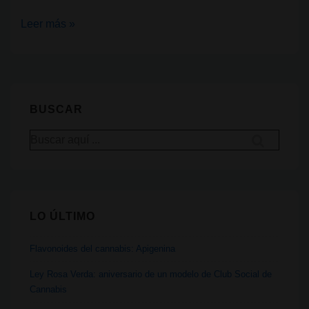
Extracciones
Leer más »
de
cannabis;
¿Qué
son
BUSCAR
y
Buscar
qué
por:
tipos
de
extracciones
LO ÚLTIMO
de
cannabis
Flavonoides del cannabis: Apigenina
existen?
Ley Rosa Verda: aniversario de un modelo de Club Social de
Cannabis