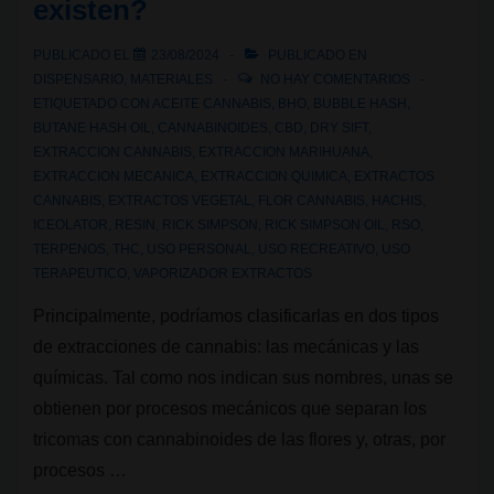
existen?
PUBLICADO EL
23/08/2024
PUBLICADO EN
DISPENSARIO
,
MATERIALES
NO HAY COMENTARIOS
ETIQUETADO CON
ACEITE CANNABIS
,
BHO
,
BUBBLE HASH
,
BUTANE HASH OIL
,
CANNABINOIDES
,
CBD
,
DRY SIFT
,
EXTRACCION CANNABIS
,
EXTRACCION MARIHUANA
,
EXTRACCION MECANICA
,
EXTRACCION QUIMICA
,
EXTRACTOS
CANNABIS
,
EXTRACTOS VEGETAL
,
FLOR CANNABIS
,
HACHIS
,
ICEOLATOR
,
RESIN
,
RICK SIMPSON
,
RICK SIMPSON OIL
,
RSO
,
TERPENOS
,
THC
,
USO PERSONAL
,
USO RECREATIVO
,
USO
TERAPEUTICO
,
VAPORIZADOR EXTRACTOS
Principalmente, podríamos clasificarlas en dos tipos
de extracciones de cannabis: las mecánicas y las
químicas. Tal como nos indican sus nombres, unas se
obtienen por procesos mecánicos que separan los
tricomas con cannabinoides de las flores y, otras, por
procesos …