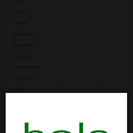
Cultivo
Cultura
Deportes
Dispensario
Dispositivos
Economía
Entretenimiento
Extracciones
Ferias
Finanzas
Historia
Industria
Institutos