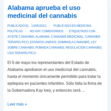
para
Alabama aprueba el uso
hacer
medicinal del cannabis
mantequilla
y
PUBLICADO EL
13/05/2021
PUBLICADO EN
MEDICINA
,
aceite
POLÍTICAS
NO HAY COMENTARIOS
ETIQUETADO CON
de
ACEITE CANNABIS
,
ALABAMA
,
CANNABIS MEDICINAL
,
CANNABIS
TERAPEUTICO
,
ESTADOS UNIDOS
,
GOMINOLA CANNABIS
,
LEY
cannabis
SOBRE CANNABIS
,
POMADA CANNABIS
,
REGULACION CANNABIS
,
en
USO TERAPEUTICO
casa
El 6 de mayo los representantes del Estado de
Alabama aprobaron el uso medicinal del cannabis,
hasta el momento únicamente permitido para tratar la
epilepsia en pacientes infantiles. Sólo falta la firma de
la Gobernadora Kay Ivey, y entonces será …
Alabama
Leer más »
aprueba