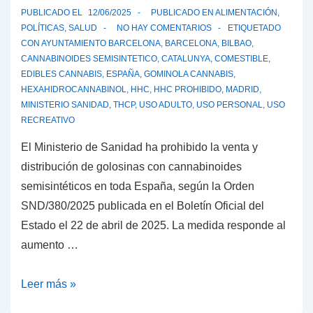
PUBLICADO EL
12/06/2025
PUBLICADO EN
ALIMENTACIÓN
,
POLÍTICAS
,
SALUD
NO HAY COMENTARIOS
ETIQUETADO
CON
AYUNTAMIENTO BARCELONA
,
BARCELONA
,
BILBAO
,
CANNABINOIDES SEMISINTETICO
,
CATALUNYA
,
COMESTIBLE
,
EDIBLES CANNABIS
,
ESPAÑA
,
GOMINOLA CANNABIS
,
HEXAHIDROCANNABINOL
,
HHC
,
HHC PROHIBIDO
,
MADRID
,
MINISTERIO SANIDAD
,
THCP
,
USO ADULTO
,
USO PERSONAL
,
USO
RECREATIVO
El Ministerio de Sanidad ha prohibido la venta y
distribución de golosinas con cannabinoides
semisintéticos en toda España, según la Orden
SND/380/2025 publicada en el Boletín Oficial del
Estado el 22 de abril de 2025. La medida responde al
aumento …
España
Leer más »
prohíben