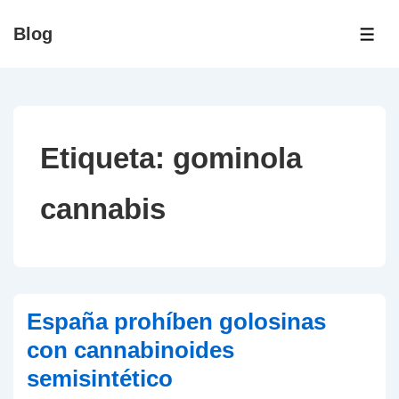
↓
Blog
Saltar
ME
al
contenido
principal
Etiqueta:
gominola
cannabis
España prohíben golosinas
con cannabinoides
semisintético