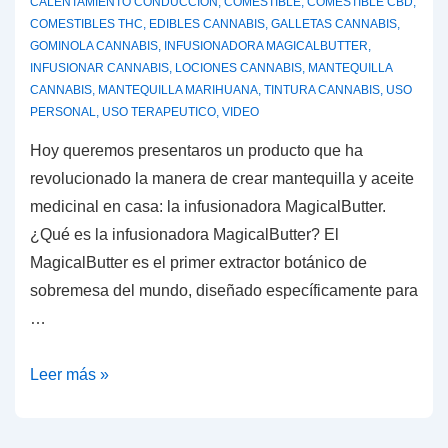
CALENTAMIENTO CONDUCCION
,
COMESTIBLE
,
COMESTIBLE CBD
,
cannabis
COMESTIBLES THC
,
EDIBLES CANNABIS
,
GALLETAS CANNABIS
,
GOMINOLA CANNABIS
,
INFUSIONADORA MAGICALBUTTER
,
INFUSIONAR CANNABIS
,
LOCIONES CANNABIS
,
MANTEQUILLA
CANNABIS
,
MANTEQUILLA MARIHUANA
,
TINTURA CANNABIS
,
USO
PERSONAL
,
USO TERAPEUTICO
,
VIDEO
Hoy queremos presentaros un producto que ha
revolucionado la manera de crear mantequilla y aceite
medicinal en casa: la infusionadora MagicalButter.
¿Qué es la infusionadora MagicalButter? El
MagicalButter es el primer extractor botánico de
sobremesa del mundo, diseñado específicamente para
…
MagicalButter:
Leer más »
la
máquina