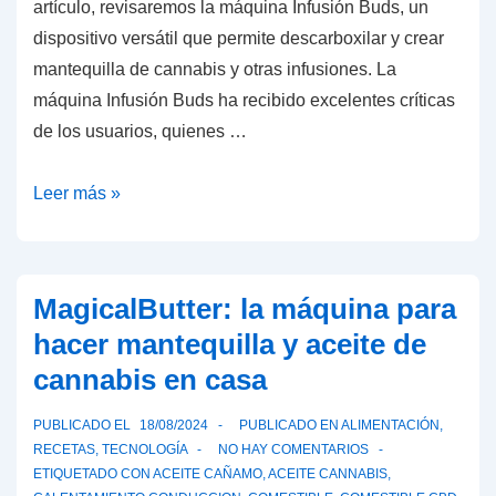
artículo, revisaremos la máquina Infusión Buds, un
dispositivo versátil que permite descarboxilar y crear
mantequilla de cannabis y otras infusiones. La
máquina Infusión Buds ha recibido excelentes críticas
de los usuarios, quienes …
Infusion
Leer más »
Buds:
la
máquina
MagicalButter: la máquina para
para
hacer mantequilla y aceite de
descarboxilar
cannabis en casa
y
hacer
PUBLICADO EL
18/08/2024
PUBLICADO EN
ALIMENTACIÓN
,
mantequilla
RECETAS
,
TECNOLOGÍA
NO HAY COMENTARIOS
de
ETIQUETADO CON
ACEITE CAÑAMO
,
ACEITE CANNABIS
,