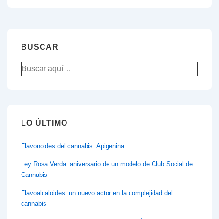
el
uso
medicinal
BUSCAR
del
Buscar
cannabis
por:
LO ÚLTIMO
Flavonoides del cannabis: Apigenina
Ley Rosa Verda: aniversario de un modelo de Club Social de
Cannabis
Flavoalcaloides: un nuevo actor en la complejidad del
cannabis