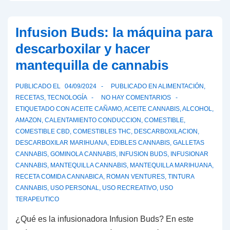
golosinas
con
Infusion Buds: la máquina para
cannabinoides
descarboxilar y hacer
semisintético
mantequilla de cannabis
PUBLICADO EL
04/09/2024
PUBLICADO EN
ALIMENTACIÓN
,
RECETAS
,
TECNOLOGÍA
NO HAY COMENTARIOS
ETIQUETADO CON
ACEITE CAÑAMO
,
ACEITE CANNABIS
,
ALCOHOL
,
AMAZON
,
CALENTAMIENTO CONDUCCION
,
COMESTIBLE
,
COMESTIBLE CBD
,
COMESTIBLES THC
,
DESCARBOXILACION
,
DESCARBOXILAR MARIHUANA
,
EDIBLES CANNABIS
,
GALLETAS
CANNABIS
,
GOMINOLA CANNABIS
,
INFUSION BUDS
,
INFUSIONAR
CANNABIS
,
MANTEQUILLA CANNABIS
,
MANTEQUILLA MARIHUANA
,
RECETA COMIDA CANNABICA
,
ROMAN VENTURES
,
TINTURA
CANNABIS
,
USO PERSONAL
,
USO RECREATIVO
,
USO
TERAPEUTICO
¿Qué es la infusionadora Infusion Buds? En este