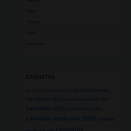
Linkedin
Tiktok
Youtube
Vimeo
Foursquare
ETIQUETAS
asociaciones
asociaciones
(39)
alemania
(27)
cannabicas
(61)
autocultivo cannabis
(40)
barcelona
(82)
cannabinoides
(45)
cannabis medicinal
(100)
cannabis
cannabis
social club
(45)