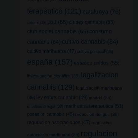
terapeutico
(121)
catalunya
(76)
cbd
(65)
clubes cannabis
(53)
cañamo
(26)
club social cannabis
(65)
consumo
cultivo cannabis
(84)
cannabis
(64)
cultivo marihuana
(47)
cultivo personal
(35)
españa
(157)
estados unidos
(55)
legalizacion
investigacion cientifica
(39)
cannabis
(129)
legalizacion marihuana
(46)
ley sobre cannabis
(49)
madrid
(38)
marihuana terapeutica
(51)
marihuana legal
(32)
posesion cannabis
(45)
reduccion riesgos
(38)
regulacion asociaciones
(47)
regulacion
regulacion
autocultivo marihuana
(39)