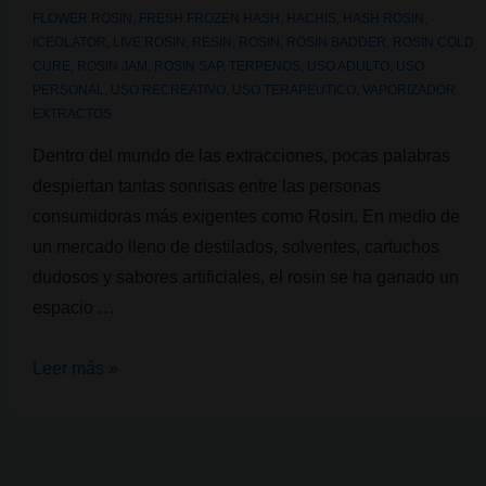
FLOWER ROSIN
,
FRESH FROZEN HASH
,
HACHIS
,
HASH ROSIN
,
ICEOLATOR
,
LIVE ROSIN
,
RESIN
,
ROSIN
,
ROSIN BADDER
,
ROSIN COLD
CURE
,
ROSIN JAM
,
ROSIN SAP
,
TERPENOS
,
USO ADULTO
,
USO
PERSONAL
,
USO RECREATIVO
,
USO TERAPEUTICO
,
VAPORIZADOR
EXTRACTOS
Dentro del mundo de las extracciones, pocas palabras
despiertan tantas sonrisas entre las personas
consumidoras más exigentes como Rosin. En medio de
un mercado lleno de destilados, solventes, cartuchos
dudosos y sabores artificiales, el rosin se ha ganado un
espacio …
Rosin
Leer más »
y
sus
variaciones: