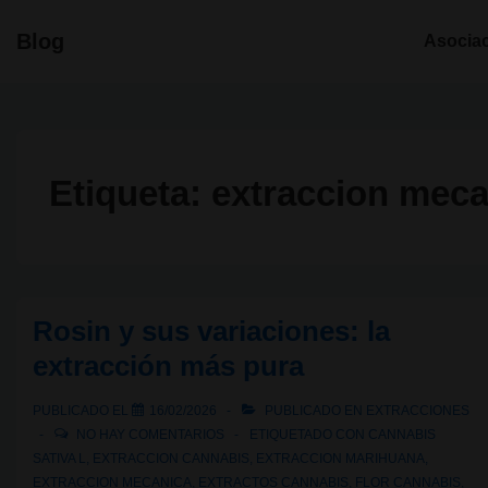
↓
Navegació
Blog
Asocia
Saltar
principal
al
contenido
principal
Etiqueta:
extraccion meca
Rosin y sus variaciones: la
extracción más pura
PUBLICADO EL
16/02/2026
PUBLICADO EN
EXTRACCIONES
NO HAY COMENTARIOS
ETIQUETADO CON
CANNABIS
SATIVA L
,
EXTRACCION CANNABIS
,
EXTRACCION MARIHUANA
,
EXTRACCION MECANICA
,
EXTRACTOS CANNABIS
,
FLOR CANNABIS
,