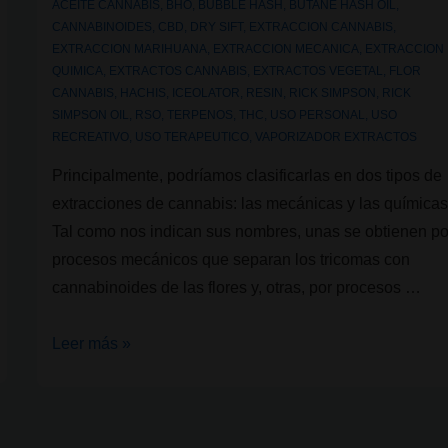
ACEITE CANNABIS
,
BHO
,
BUBBLE HASH
,
BUTANE HASH OIL
,
CANNABINOIDES
,
CBD
,
DRY SIFT
,
EXTRACCION CANNABIS
,
EXTRACCION MARIHUANA
,
EXTRACCION MECANICA
,
EXTRACCION
QUIMICA
,
EXTRACTOS CANNABIS
,
EXTRACTOS VEGETAL
,
FLOR
CANNABIS
,
HACHIS
,
ICEOLATOR
,
RESIN
,
RICK SIMPSON
,
RICK
SIMPSON OIL
,
RSO
,
TERPENOS
,
THC
,
USO PERSONAL
,
USO
RECREATIVO
,
USO TERAPEUTICO
,
VAPORIZADOR EXTRACTOS
Principalmente, podríamos clasificarlas en dos tipos de
extracciones de cannabis: las mecánicas y las químicas
Tal como nos indican sus nombres, unas se obtienen po
procesos mecánicos que separan los tricomas con
cannabinoides de las flores y, otras, por procesos …
Extracciones
Leer más »
de
cannabis;
¿Qué