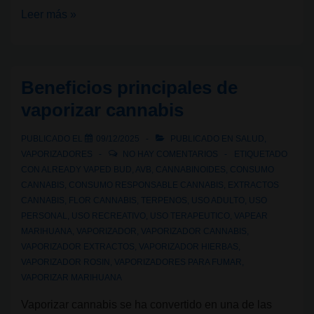
Vaporización
Leer más »
con
cannabis:
Líquidos
Beneficios principales de
con
vaporizar cannabis
THC
PUBLICADO EL
09/12/2025
PUBLICADO EN
SALUD
,
VAPORIZADORES
NO HAY COMENTARIOS
ETIQUETADO
CON
ALREADY VAPED BUD
,
AVB
,
CANNABINOIDES
,
CONSUMO
CANNABIS
,
CONSUMO RESPONSABLE CANNABIS
,
EXTRACTOS
CANNABIS
,
FLOR CANNABIS
,
TERPENOS
,
USO ADULTO
,
USO
PERSONAL
,
USO RECREATIVO
,
USO TERAPEUTICO
,
VAPEAR
MARIHUANA
,
VAPORIZADOR
,
VAPORIZADOR CANNABIS
,
VAPORIZADOR EXTRACTOS
,
VAPORIZADOR HIERBAS
,
VAPORIZADOR ROSIN
,
VAPORIZADORES PARA FUMAR
,
VAPORIZAR MARIHUANA
Vaporizar cannabis se ha convertido en una de las