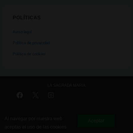
POLÍTICAS
Aviso legal
Política de privacidad
Política de cookies
LA SAGRADA MARIA
Menú
Aviso legal
Política de privacidad
Política de cookies
del
Al navegar por nuestra web
Aceptar
aceptas el uso de las cookies.
pie
Copyright © 2026
La Sagrada Maria Club