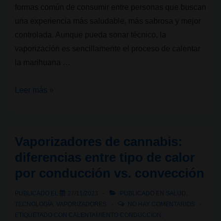
formas común de consumir entre personas que buscan
una experiencia más saludable, más sabrosa y mejor
controlada. Aunque pueda sonar técnico, la
vaporización es sencillamente el proceso de calentar
la marihuana …
Beneficios
Leer más »
principales
de
vaporizar
Vaporizadores de cannabis:
cannabis
diferencias entre tipo de calor
por conducción vs. convección
PUBLICADO EL
27/11/2023
PUBLICADO EN
SALUD
,
TECNOLOGÍA
,
VAPORIZADORES
NO HAY COMENTARIOS
ETIQUETADO CON
CALENTAMIENTO CONDUCCION
,