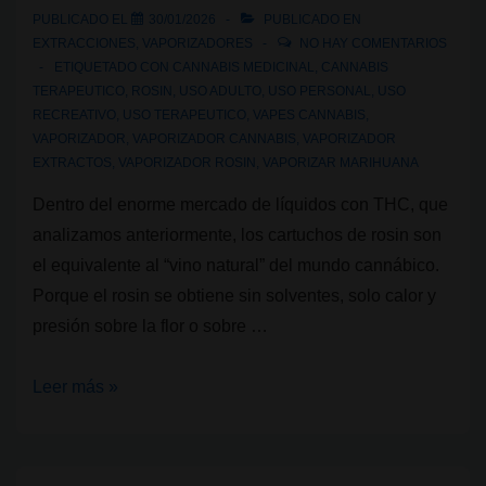
PUBLICADO EL
30/01/2026
PUBLICADO EN
EXTRACCIONES
,
VAPORIZADORES
NO HAY COMENTARIOS
ETIQUETADO CON
CANNABIS MEDICINAL
,
CANNABIS
TERAPEUTICO
,
ROSIN
,
USO ADULTO
,
USO PERSONAL
,
USO
RECREATIVO
,
USO TERAPEUTICO
,
VAPES CANNABIS
,
VAPORIZADOR
,
VAPORIZADOR CANNABIS
,
VAPORIZADOR
EXTRACTOS
,
VAPORIZADOR ROSIN
,
VAPORIZAR MARIHUANA
Dentro del enorme mercado de líquidos con THC, que
analizamos anteriormente, los cartuchos de rosin son
el equivalente al “vino natural” del mundo cannábico.
Porque el rosin se obtiene sin solventes, solo calor y
presión sobre la flor o sobre …
Vaporización
Leer más »
con
cannabis:
Líquidos