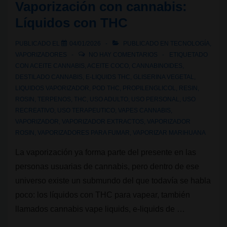
Vaporización con cannabis:
de
Líquidos con THC
rosin,
la
PUBLICADO EL
04/01/2026
PUBLICADO EN
TECNOLOGÍA
,
joya
VAPORIZADORES
NO HAY COMENTARIOS
ETIQUETADO
de
CON
ACEITE CANNABIS
,
ACEITE COCO
,
CANNABINOIDES
,
DESTILADO CANNABIS
,
E-LIQUIDS THC
,
GLISERINA VEGETAL
,
la
LIQUIDOS VAPORIZADOR
,
POD THC
,
PROPILENGLICOL
,
RESIN
,
corona
ROSIN
,
TERPENOS
,
THC
,
USO ADULTO
,
USO PERSONAL
,
USO
RECREATIVO
,
USO TERAPEUTICO
,
VAPES CANNABIS
,
VAPORIZADOR
,
VAPORIZADOR EXTRACTOS
,
VAPORIZADOR
ROSIN
,
VAPORIZADORES PARA FUMAR
,
VAPORIZAR MARIHUANA
La vaporización ya forma parte del presente en las
personas usuarias de cannabis, pero dentro de ese
universo existe un submundo del que todavía se habla
poco: los líquidos con THC para vapear, también
llamados cannabis vape liquids, e-liquids de …