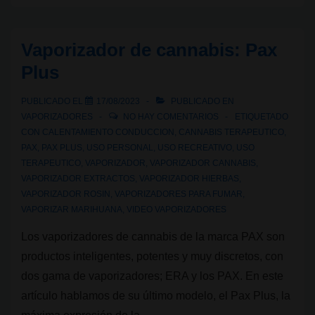
cannabis:
diferencias
Vaporizador de cannabis: Pax
entre
Plus
tipo
de
PUBLICADO EL
17/08/2023
PUBLICADO EN
calor
VAPORIZADORES
NO HAY COMENTARIOS
ETIQUETADO
por
CON
CALENTAMIENTO CONDUCCION
,
CANNABIS TERAPEUTICO
,
PAX
,
PAX PLUS
,
USO PERSONAL
,
USO RECREATIVO
,
USO
conducción
TERAPEUTICO
,
VAPORIZADOR
,
VAPORIZADOR CANNABIS
,
vs.
VAPORIZADOR EXTRACTOS
,
VAPORIZADOR HIERBAS
,
convección
VAPORIZADOR ROSIN
,
VAPORIZADORES PARA FUMAR
,
VAPORIZAR MARIHUANA
,
VIDEO VAPORIZADORES
Los vaporizadores de cannabis de la marca PAX son
productos inteligentes, potentes y muy discretos, con
dos gama de vaporizadores; ERA y los PAX. En este
artículo hablamos de su último modelo, el Pax Plus, la