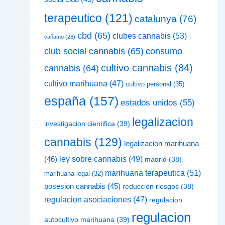
terapeutico
(121)
catalunya
(76)
cbd
(65)
clubes cannabis
(53)
cañamo
(26)
club social cannabis
(65)
consumo
cultivo cannabis
(84)
cannabis
(64)
cultivo marihuana
(47)
cultivo personal
(35)
españa
(157)
estados unidos
(55)
legalizacion
investigacion cientifica
(39)
cannabis
(129)
legalizacion marihuana
(46)
ley sobre cannabis
(49)
madrid
(38)
marihuana terapeutica
(51)
marihuana legal
(32)
posesion cannabis
(45)
reduccion riesgos
(38)
regulacion asociaciones
(47)
regulacion
regulacion
autocultivo marihuana
(39)