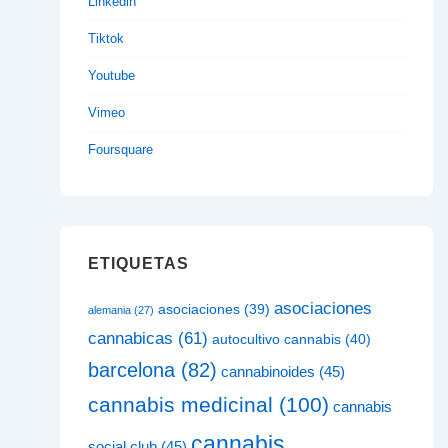
Linkedin
Tiktok
Youtube
Vimeo
Foursquare
ETIQUETAS
asociaciones
asociaciones
(39)
alemania
(27)
cannabicas
(61)
autocultivo cannabis
(40)
barcelona
(82)
cannabinoides
(45)
cannabis medicinal
(100)
cannabis
cannabis
social club
(45)