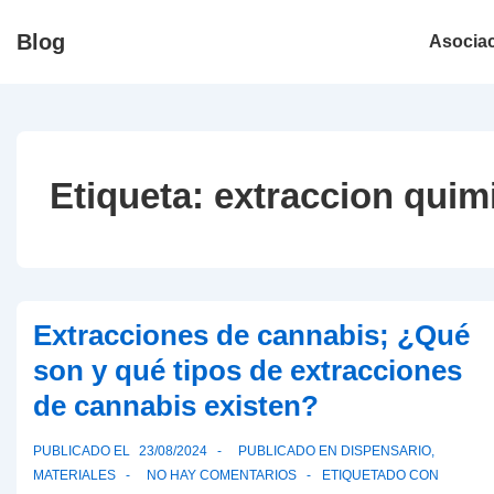
↓
Navegació
Blog
Asocia
Saltar
principal
al
contenido
principal
Etiqueta:
extraccion quim
Extracciones de cannabis; ¿Qué
son y qué tipos de extracciones
de cannabis existen?
PUBLICADO EL
23/08/2024
PUBLICADO EN
DISPENSARIO
,
MATERIALES
NO HAY COMENTARIOS
ETIQUETADO CON