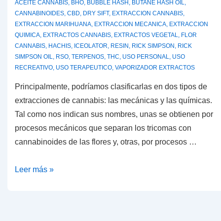
ACEITE CANNABIS
,
BHO
,
BUBBLE HASH
,
BUTANE HASH OIL
,
CANNABINOIDES
,
CBD
,
DRY SIFT
,
EXTRACCION CANNABIS
,
EXTRACCION MARIHUANA
,
EXTRACCION MECANICA
,
EXTRACCION
QUIMICA
,
EXTRACTOS CANNABIS
,
EXTRACTOS VEGETAL
,
FLOR
CANNABIS
,
HACHIS
,
ICEOLATOR
,
RESIN
,
RICK SIMPSON
,
RICK
SIMPSON OIL
,
RSO
,
TERPENOS
,
THC
,
USO PERSONAL
,
USO
RECREATIVO
,
USO TERAPEUTICO
,
VAPORIZADOR EXTRACTOS
Principalmente, podríamos clasificarlas en dos tipos de
extracciones de cannabis: las mecánicas y las químicas.
Tal como nos indican sus nombres, unas se obtienen por
procesos mecánicos que separan los tricomas con
cannabinoides de las flores y, otras, por procesos …
Extracciones
Leer más »
de
cannabis;
¿Qué