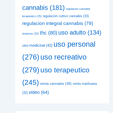
cannabis
(181)
regulacion cannabis
regulacion cultivo cannabis
(33)
terapeutico
(25)
regulacion integral cannabis
(79)
uso adulto
(134)
thc
(80)
terpenos
(25)
uso personal
uso medicinal
(42)
uso recreativo
(276)
(279)
uso terapeutico
(245)
venta cannabis
(38)
venta marihuana
video
(64)
(32)