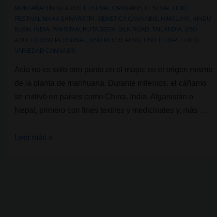
MONTAÑA HINDU KUSH
,
FESTIVAL CANNABIS
,
FESTIVAL HOLI
,
FESTIVAL MAHA SHIVARATRI
,
GENETICA CANNABIS
,
HIMALAYA
,
HINDU
KUSH
,
INDIA
,
PAKISTAN
,
RUTA SEDA
,
SILK ROAD
,
TAILANDIA
,
USO
ADULTO
,
USO PERSONAL
,
USO RECREATIVO
,
USO TERAPEUTICO
,
VARIEDAD CANNABIS
Asia no es solo otro punto en el mapa: es el origen mismo
de la planta de marihuana. Durante milenios, el cáñamo
se cultivó en países como China, India, Afganistán o
Nepal, primero con fines textiles y medicinales y, más …
Genéticas
Leer más »
de
cannabis:
La
cuna
ancestral