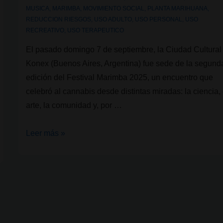
MUSICA
,
MARIMBA
,
MOVIMIENTO SOCIAL
,
PLANTA MARIHUANA
,
REDUCCION RIESGOS
,
USO ADULTO
,
USO PERSONAL
,
USO
RECREATIVO
,
USO TERAPEUTICO
El pasado domingo 7 de septiembre, la Ciudad Cultural
Konex (Buenos Aires, Argentina) fue sede de la segund
edición del Festival Marimba 2025, un encuentro que
celebró al cannabis desde distintas miradas: la ciencia, 
arte, la comunidad y, por …
Festival
Leer más »
Marimba
2025:
música,
cultura
y
cannabis