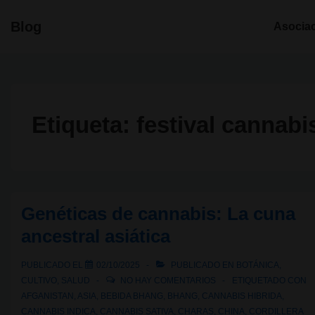
↓
Navegació
Blog
Asocia
Saltar
principal
al
contenido
principal
Etiqueta:
festival cannabi
Genéticas de cannabis: La cuna
ancestral asiática
PUBLICADO EL
02/10/2025
PUBLICADO EN
BOTÁNICA
,
CULTIVO
,
SALUD
NO HAY COMENTARIOS
ETIQUETADO CON
AFGANISTAN
,
ASIA
,
BEBIDA BHANG
,
BHANG
,
CANNABIS HIBRIDA
,
CANNABIS INDICA
,
CANNABIS SATIVA
,
CHARAS
,
CHINA
,
CORDILLERA