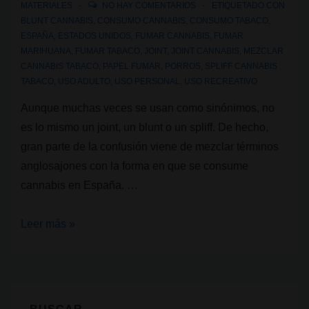
MATERIALES
NO HAY COMENTARIOS
ETIQUETADO CON
BLUNT CANNABIS
,
CONSUMO CANNABIS
,
CONSUMO TABACO
,
ESPAÑA
,
ESTADOS UNIDOS
,
FUMAR CANNABIS
,
FUMAR
MARIHUANA
,
FUMAR TABACO
,
JOINT
,
JOINT CANNABIS
,
MEZCLAR
CANNABIS TABACO
,
PAPEL FUMAR
,
PORROS
,
SPLIFF CANNABIS
TABACO
,
USO ADULTO
,
USO PERSONAL
,
USO RECREATIVO
Aunque muchas veces se usan como sinónimos, no
es lo mismo un joint, un blunt o un spliff. De hecho,
gran parte de la confusión viene de mezclar términos
anglosajones con la forma en que se consume
cannabis en España. …
Joint,
Leer más »
blunts
y
spliffs:
qué