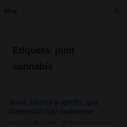
↓
Blog
Saltar
ME
al
contenido
principal
Etiqueta:
joint
cannabis
Joint, blunts y spliffs: qué
diferencia hay realmente
PUBLICADO EL
27/05/2026
PUBLICADO EN
CULTURA
,