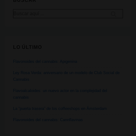
BUSCAR
diferencia
Buscar
hay
por:
realmente
LO ÚLTIMO
Flavonoides del cannabis: Apigenina
Ley Rosa Verda: aniversario de un modelo de Club Social de
Cannabis
Flavoalcaloides: un nuevo actor en la complejidad del
cannabis
La “puerta trasera” de los coffeeshops en Ámsterdam
Flavonoides del cannabis: Cannflavinas