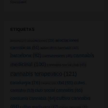
Foursquare
ETIQUETAS
asociaciones
asociaciones
(39)
alemania
(27)
cannabicas
(61)
autocultivo cannabis
(40)
cannabis
barcelona
(82)
cannabinoides
(45)
medicinal
(100)
cannabis social club
(45)
cannabis terapeutico
(121)
catalunya
(76)
cbd
(65)
clubes
cañamo
(26)
club social cannabis
(65)
cannabis
(53)
cultivo cannabis
consumo cannabis
(64)
(84)
cultivo marihuana
(47)
cultivo personal
(35)