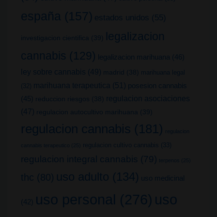
españa
(157)
estados unidos
(55)
legalizacion
investigacion cientifica
(39)
cannabis
(129)
legalizacion marihuana
(46)
ley sobre cannabis
(49)
madrid
(38)
marihuana legal
marihuana terapeutica
(51)
posesion cannabis
(32)
(45)
regulacion asociaciones
reduccion riesgos
(38)
(47)
regulacion autocultivo marihuana
(39)
regulacion cannabis
(181)
regulacion
regulacion cultivo cannabis
(33)
cannabis terapeutico
(25)
regulacion integral cannabis
(79)
terpenos
(25)
uso adulto
(134)
thc
(80)
uso medicinal
uso
uso personal
(276)
(42)