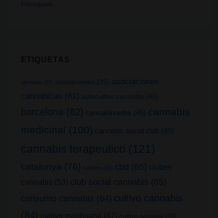
Foursquare
ETIQUETAS
asociaciones
asociaciones
(39)
alemania
(27)
cannabicas
(61)
autocultivo cannabis
(40)
cannabis
barcelona
(82)
cannabinoides
(45)
medicinal
(100)
cannabis social club
(45)
cannabis terapeutico
(121)
catalunya
(76)
cbd
(65)
clubes
cañamo
(26)
club social cannabis
(65)
cannabis
(53)
cultivo cannabis
consumo cannabis
(64)
(84)
cultivo marihuana
(47)
cultivo personal
(35)