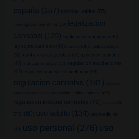
españa
(157)
estados unidos
(55)
legalizacion
investigacion cientifica
(39)
cannabis
(129)
legalizacion marihuana
(46)
ley sobre cannabis
(49)
madrid
(38)
marihuana legal
marihuana terapeutica
(51)
posesion cannabis
(32)
(45)
regulacion asociaciones
reduccion riesgos
(38)
(47)
regulacion autocultivo marihuana
(39)
regulacion cannabis
(181)
regulacion
regulacion cultivo cannabis
(33)
cannabis terapeutico
(25)
regulacion integral cannabis
(79)
terpenos
(25)
uso adulto
(134)
thc
(80)
uso medicinal
uso
uso personal
(276)
(42)