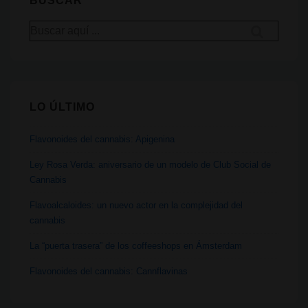
BUSCAR
diferencia
Buscar
hay
por:
realmente
LO ÚLTIMO
Flavonoides del cannabis: Apigenina
Ley Rosa Verda: aniversario de un modelo de Club Social de
Cannabis
Flavoalcaloides: un nuevo actor en la complejidad del
cannabis
La “puerta trasera” de los coffeeshops en Ámsterdam
Flavonoides del cannabis: Cannflavinas