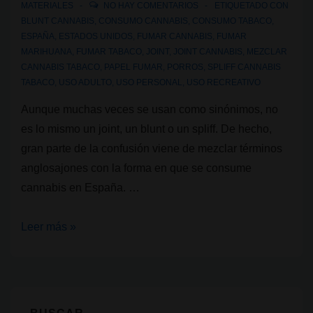
MATERIALES
NO HAY COMENTARIOS
ETIQUETADO CON
BLUNT CANNABIS
,
CONSUMO CANNABIS
,
CONSUMO TABACO
,
ESPAÑA
,
ESTADOS UNIDOS
,
FUMAR CANNABIS
,
FUMAR
MARIHUANA
,
FUMAR TABACO
,
JOINT
,
JOINT CANNABIS
,
MEZCLAR
CANNABIS TABACO
,
PAPEL FUMAR
,
PORROS
,
SPLIFF CANNABIS
TABACO
,
USO ADULTO
,
USO PERSONAL
,
USO RECREATIVO
Aunque muchas veces se usan como sinónimos, no
es lo mismo un joint, un blunt o un spliff. De hecho,
gran parte de la confusión viene de mezclar términos
anglosajones con la forma en que se consume
cannabis en España. …
Joint,
Leer más »
blunts
y
spliffs:
qué