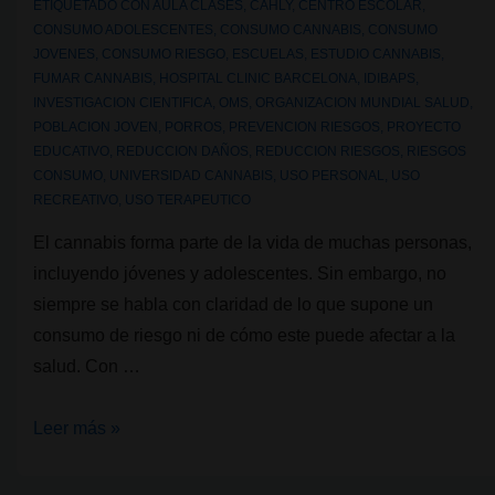
ETIQUETADO CON
AULA CLASES
,
CAHLY
,
CENTRO ESCOLAR
,
CONSUMO ADOLESCENTES
,
CONSUMO CANNABIS
,
CONSUMO
JOVENES
,
CONSUMO RIESGO
,
ESCUELAS
,
ESTUDIO CANNABIS
,
FUMAR CANNABIS
,
HOSPITAL CLINIC BARCELONA
,
IDIBAPS
,
INVESTIGACION CIENTIFICA
,
OMS
,
ORGANIZACION MUNDIAL SALUD
,
POBLACION JOVEN
,
PORROS
,
PREVENCION RIESGOS
,
PROYECTO
EDUCATIVO
,
REDUCCION DAÑOS
,
REDUCCION RIESGOS
,
RIESGOS
CONSUMO
,
UNIVERSIDAD CANNABIS
,
USO PERSONAL
,
USO
RECREATIVO
,
USO TERAPEUTICO
El cannabis forma parte de la vida de muchas personas,
incluyendo jóvenes y adolescentes. Sin embargo, no
siempre se habla con claridad de lo que supone un
consumo de riesgo ni de cómo este puede afectar a la
salud. Con …
CAHLY:
Leer más »
un
nuevo