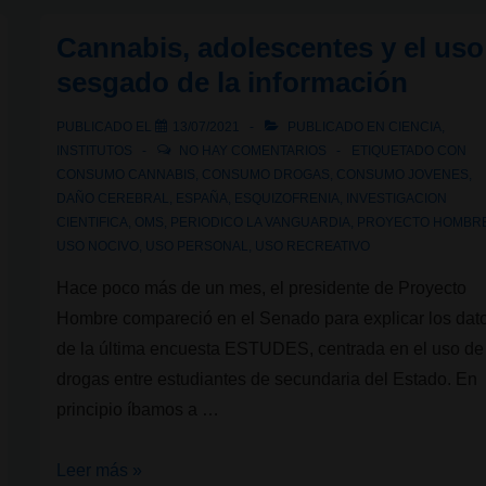
curiosidades,
Cannabis, adolescentes y el uso
confusiones
y
sesgado de la información
su
PUBLICADO EL
13/07/2021
PUBLICADO EN
CIENCIA
,
uso
INSTITUTOS
NO HAY COMENTARIOS
ETIQUETADO CON
en
CONSUMO CANNABIS
,
CONSUMO DROGAS
,
CONSUMO JOVENES
,
las
DAÑO CEREBRAL
,
ESPAÑA
,
ESQUIZOFRENIA
,
INVESTIGACION
políticas
CIENTIFICA
,
OMS
,
PERIODICO LA VANGUARDIA
,
PROYECTO HOMBR
USO NOCIVO
,
USO PERSONAL
,
USO RECREATIVO
prohibicionistas
Hace poco más de un mes, el presidente de Proyecto
Hombre compareció en el Senado para explicar los dat
de la última encuesta ESTUDES, centrada en el uso de
drogas entre estudiantes de secundaria del Estado. En
principio íbamos a …
Cannabis,
Leer más »