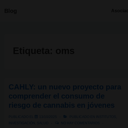
↓
Navegació
Blog
Asocia
Saltar
principal
al
contenido
principal
Etiqueta:
oms
CAHLY: un nuevo proyecto para
comprender el consumo de
riesgo de cannabis en jóvenes
PUBLICADO EL
13/10/2025
PUBLICADO EN
INSTITUTOS
,
INVESTIGACIÓN
,
SALUD
NO HAY COMENTARIOS