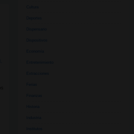
Cultura
Deportes
Dispensario
Dispositivos
Economía
E
,
Entretenimiento
Extracciones
Ferias
os
Finanzas
Historia
Industria
Institutos