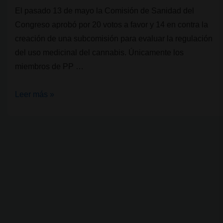
El pasado 13 de mayo la Comisión de Sanidad del
Congreso aprobó por 20 votos a favor y 14 en contra la
creación de una subcomisión para evaluar la regulación
del uso medicinal del cannabis. Únicamente los
miembros de PP …
España
Leer más »
da
el
primer
paso
para
regular
el
cannabis
medicinal