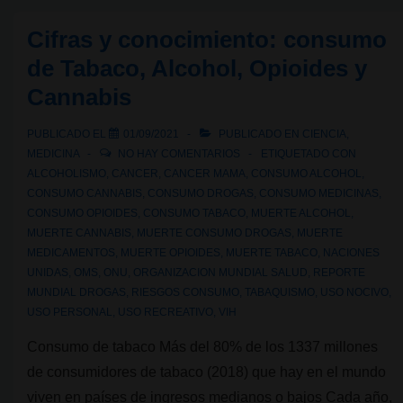
proyecto
Cifras y conocimiento: consumo
para
de Tabaco, Alcohol, Opioides y
comprender
Cannabis
el
consumo
PUBLICADO EL
01/09/2021
PUBLICADO EN
CIENCIA
,
de
MEDICINA
NO HAY COMENTARIOS
ETIQUETADO CON
riesgo
ALCOHOLISMO
,
CANCER
,
CANCER MAMA
,
CONSUMO ALCOHOL
,
CONSUMO CANNABIS
,
CONSUMO DROGAS
,
CONSUMO MEDICINAS
,
de
CONSUMO OPIOIDES
,
CONSUMO TABACO
,
MUERTE ALCOHOL
,
cannabis
MUERTE CANNABIS
,
MUERTE CONSUMO DROGAS
,
MUERTE
en
MEDICAMENTOS
,
MUERTE OPIOIDES
,
MUERTE TABACO
,
NACIONES
jóvenes
UNIDAS
,
OMS
,
ONU
,
ORGANIZACION MUNDIAL SALUD
,
REPORTE
MUNDIAL DROGAS
,
RIESGOS CONSUMO
,
TABAQUISMO
,
USO NOCIVO
,
USO PERSONAL
,
USO RECREATIVO
,
VIH
Consumo de tabaco Más del 80% de los 1337 millones
de consumidores de tabaco (2018) que hay en el mundo
viven en países de ingresos medianos o bajos Cada año,