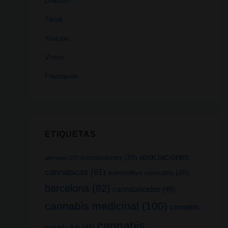
Linkedin
Tiktok
Youtube
Vimeo
Foursquare
ETIQUETAS
asociaciones
asociaciones
(39)
alemania
(27)
cannabicas
(61)
autocultivo cannabis
(40)
barcelona
(82)
cannabinoides
(45)
cannabis medicinal
(100)
cannabis
cannabis
social club
(45)