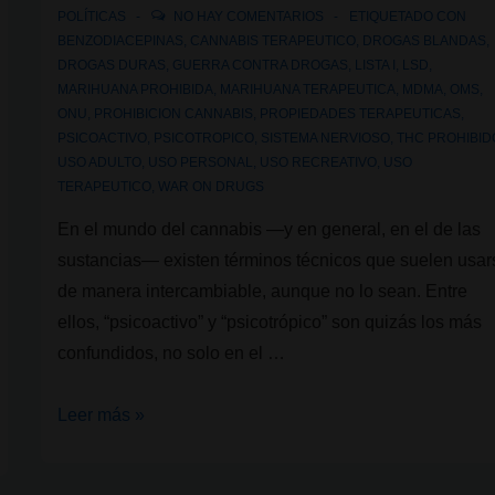
POLÍTICAS
NO HAY COMENTARIOS
ETIQUETADO CON
BENZODIACEPINAS
,
CANNABIS TERAPEUTICO
,
DROGAS BLANDAS
,
DROGAS DURAS
,
GUERRA CONTRA DROGAS
,
LISTA I
,
LSD
,
MARIHUANA PROHIBIDA
,
MARIHUANA TERAPEUTICA
,
MDMA
,
OMS
,
ONU
,
PROHIBICION CANNABIS
,
PROPIEDADES TERAPEUTICAS
,
PSICOACTIVO
,
PSICOTROPICO
,
SISTEMA NERVIOSO
,
THC PROHIBID
USO ADULTO
,
USO PERSONAL
,
USO RECREATIVO
,
USO
TERAPEUTICO
,
WAR ON DRUGS
En el mundo del cannabis —y en general, en el de las
sustancias— existen términos técnicos que suelen usar
de manera intercambiable, aunque no lo sean. Entre
ellos, “psicoactivo” y “psicotrópico” son quizás los más
confundidos, no solo en el …
Psicoactivo
Leer más »
vs.
Psicotrópico: