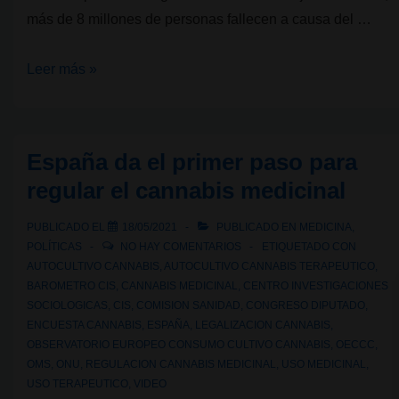
más de 8 millones de personas fallecen a causa del …
Cifras
Leer más »
y
conocimiento:
consumo
España da el primer paso para
de
regular el cannabis medicinal
Tabaco,
Alcohol,
PUBLICADO EL
18/05/2021
PUBLICADO EN
MEDICINA
,
Opioides
POLÍTICAS
NO HAY COMENTARIOS
ETIQUETADO CON
y
AUTOCULTIVO CANNABIS
,
AUTOCULTIVO CANNABIS TERAPEUTICO
,
BAROMETRO CIS
,
CANNABIS MEDICINAL
,
CENTRO INVESTIGACIONES
Cannabis
SOCIOLOGICAS
,
CIS
,
COMISION SANIDAD
,
CONGRESO DIPUTADO
,
ENCUESTA CANNABIS
,
ESPAÑA
,
LEGALIZACION CANNABIS
,
OBSERVATORIO EUROPEO CONSUMO CULTIVO CANNABIS
,
OECCC
,
OMS
,
ONU
,
REGULACION CANNABIS MEDICINAL
,
USO MEDICINAL
,
USO TERAPEUTICO
,
VIDEO