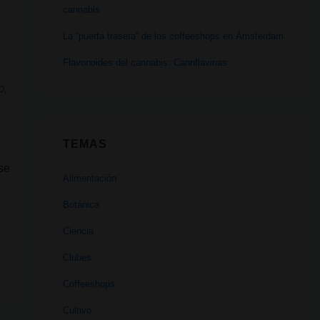
cannabis
La “puerta trasera” de los coffeeshops en Ámsterdam
Flavonoides del cannabis: Cannflavinas
O
,
TEMAS
se
Alimentación
Botánica
Ciencia
Clubes
Coffeeshops
Cultivo