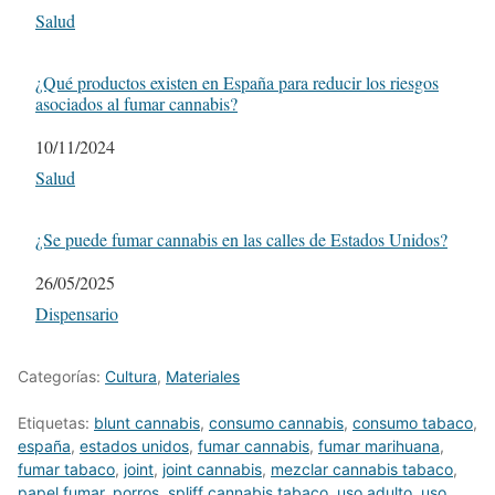
Respecto a
Salud
¿Qué productos existen en España para reducir los riesgos
asociados al fumar cannabis?
Fecha
10/11/2024
Respecto a
Salud
¿Se puede fumar cannabis en las calles de Estados Unidos?
Fecha
26/05/2025
Respecto a
Dispensario
Categorías:
Cultura
,
Materiales
Etiquetas:
blunt cannabis
,
consumo cannabis
,
consumo tabaco
,
españa
,
estados unidos
,
fumar cannabis
,
fumar marihuana
,
fumar tabaco
,
joint
,
joint cannabis
,
mezclar cannabis tabaco
,
papel fumar
,
porros
,
spliff cannabis tabaco
,
uso adulto
,
uso