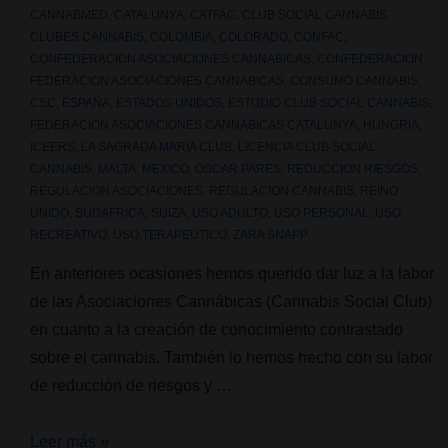
CANNABMED
,
CATALUNYA
,
CATFAC
,
CLUB SOCIAL CANNABIS
,
CLUBES CANNABIS
,
COLOMBIA
,
COLORADO
,
CONFAC
,
CONFEDERACION ASOCIACIONES CANNABICAS
,
CONFEDERACION
FEDERACION ASOCIACIONES CANNABICAS
,
CONSUMO CANNABIS
,
CSC
,
ESPAÑA
,
ESTADOS UNIDOS
,
ESTUDIO CLUB SOCIAL CANNABIS
,
FEDERACION ASOCIACIONES CANNABICAS CATALUNYA
,
HUNGRIA
,
ICEERS
,
LA SAGRADA MARIA CLUB
,
LICENCIA CLUB SOCIAL
CANNABIS
,
MALTA
,
MEXICO
,
OSCAR PARES
,
REDUCCION RIESGOS
,
REGULACION ASOCIACIONES
,
REGULACION CANNABIS
,
REINO
UNIDO
,
SUDAFRICA
,
SUIZA
,
USO ADULTO
,
USO PERSONAL
,
USO
RECREATIVO
,
USO TERAPEUTICO
,
ZARA SNAPP
En anteriores ocasiones hemos querido dar luz a la labor
de las Asociaciones Cannábicas (Cannabis Social Club)
en cuanto a la creación de conocimiento contrastado
sobre el cannabis. También lo hemos hecho con su labor
de reducción de riesgos y …
CSC
Leer más »