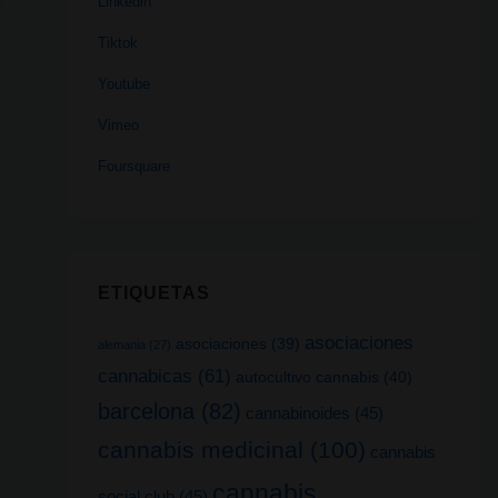
Linkedin
Tiktok
Youtube
Vimeo
Foursquare
ETIQUETAS
asociaciones
asociaciones
(39)
alemania
(27)
cannabicas
(61)
autocultivo cannabis
(40)
barcelona
(82)
cannabinoides
(45)
cannabis medicinal
(100)
cannabis
cannabis
social club
(45)