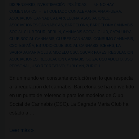
DISPENSARIO
,
INVESTIGACIÓN
,
POLÍTICAS
NO HAY
COMENTARIOS
ETIQUETADO CON
ALEMANIA
,
ANA AFUERA
,
ASOCIACION CANNABICA BARCELONA
,
ASOCIACIONES
,
ASOCIACIONES CANNABICAS
,
BARCELONA
,
BARCELONA CANNABIS
SOCIAL CLUB TOUR
,
BERLIN
,
CANNABIS SOCIAL CLUB
,
CATALUNYA
,
CLUB SOCIAL CANNABIS
,
CLUBES CANNABIS
,
CONSUMO CANNABIS
,
CSC
,
ESPAÑA
,
ESTUDIO CLUB SOCIAL CANNABIS
,
ICEERS
,
LA
SAGRADA MARIA CLUB
,
MODELO CSC
,
OSCAR PARES
,
REGULACION
ASOCIACIONES
,
REGULACION CANNABIS
,
SUIZA
,
USO ADULTO
,
USO
PERSONAL
,
USO RECREATIVO
,
ZURI CAN
,
ZURICH
En un mundo en constante evolución en lo que respecta
a la regulación del cannabis, Barcelona se ha convertido
en un punto de referencia para los modelos de Club
Social de Cannabis (CSC). La Sagrada Maria Club ha
estado a …
Profesionales
Leer más »
en