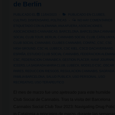
de Berlín
PUBLICADO EL
11/04/2023
PUBLICADO EN
CLUBES
,
CULTIVO
,
DISPENSARIO
,
POLÍTICAS
NO HAY COMENTARIOS
ETIQUETADO CON
ALEMANIA
,
ANA AFUERA
,
ASOCIACIONES
,
ASOCIACIONES CANNABICAS
,
BARCELONA
,
BARCELONA CANNABI
SOCIAL CLUB TOUR
,
BERLIN
,
CANNABIS SOCIAL CLUB
,
CATALUNYA
CLUB SOCIAL CANNABIS
,
CLUBES CANNABIS
,
CONFAC
,
CSC
,
CSC
HIGH GROUND
,
CSC HL LUBECK
,
CSC KIEL
,
CSCD DACHVERBAND
,
ESPAÑA
,
ESTUDIO CLUB SOCIAL CANNABIS
,
FEDERACION ALEMAN
CSC
,
FEDERACION CANNABICA
,
GESTION PLACER
,
HANF JOURNAL
ICEERS
,
LA SAGRADA MARIA CLUB
,
LUBECK
,
MODELO CSC
,
OSCAR
PARES
,
REDUCCION RIESGOS
,
REGULACION CANNABIS
,
SAGRADA
FAMILIA BARCELONA
,
SALUD PUBLICA
,
USO PERSONAL
,
USO
RECREATIVO
,
USO TERAPEUTICO
El mes de marzo fue uno ajetreado para este humilde
Club Social de Cannabis. Tras la visita del Barcelona
Cannabis Social Club Tour 2023: Navigating Drug Polic
in Catalonia a principios de marzo, durante las semana