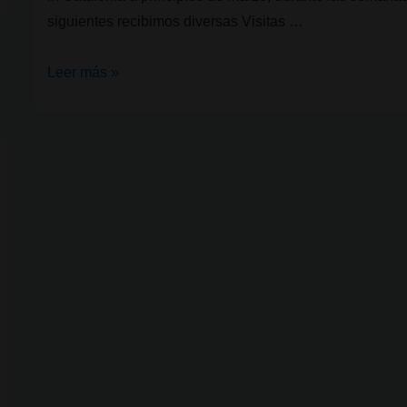
siguientes recibimos diversas Visitas …
CSC
Leer más »
y
la
creación
de
políticas
de
drogas
II.
Visitas
de
Alemania:
CSCD
–