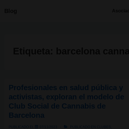
↓
Navegació
Blog
Asocia
Saltar
principal
al
contenido
principal
Etiqueta:
barcelona cannab
Profesionales en salud pública y
activistas, exploran el modelo de
Club Social de Cannabis de
Barcelona
PUBLICADO EL
07/11/2023
PUBLICADO EN
CLUBES
,