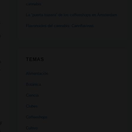
cannabis
La “puerta trasera” de los coffeeshops en Ámsterdam
Flavonoides del cannabis: Cannflavinas
S
,
TEMAS
A
,
Alimentación
Botánica
Ciencia
Clubes
Coffeeshops
y
Cultivo
s