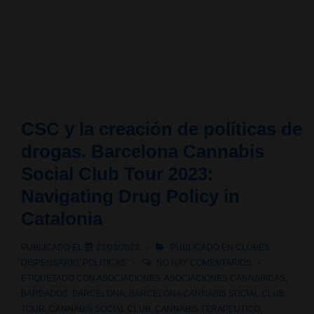
salud
pública
y
activistas,
exploran
el
CSC y la creación de políticas de
modelo
drogas. Barcelona Cannabis
de
Social Club Tour 2023:
Club
Navigating Drug Policy in
Social
Catalonia
de
Cannabis
PUBLICADO EL
23/03/2023
PUBLICADO EN
CLUBES
,
de
DISPENSARIO
,
POLÍTICAS
NO HAY COMENTARIOS
Barcelona
ETIQUETADO CON
ASOCIACIONES
,
ASOCIACIONES CANNABICAS
,
BARBADOS
,
BARCELONA
,
BARCELONA CANNABIS SOCIAL CLUB
TOUR
,
CANNABIS SOCIAL CLUB
,
CANNABIS TERAPEUTICO
,