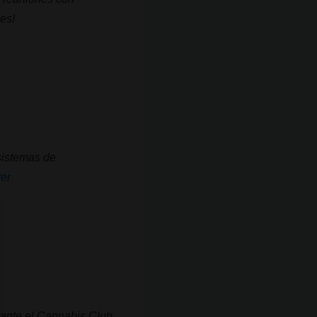
es!
sistemas de
er
rante el Cannabis Club