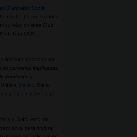
as (Cannabis Social
o hemos hecho con su labor
n su relación entre
Club
 Club Tour 2023:
es del tour organizado por
l de personas implicadas
 de gobiernos y
s Unidos,
México
, Reino
n inglés) también recoge
stas y al Subdirector de
der de él, para mejorar
un modelo así aplicado en