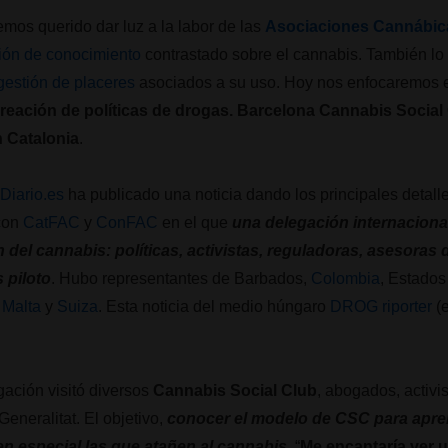
mos querido dar luz a la labor de las
Asociaciones Cannábic
ción de conocimiento
contrastado sobre el cannabis. También l
gestión de placeres
asociados a su uso. Hoy nos enfocaremos e
creación de políticas de drogas. Barcelona Cannabis Social
n Catalonia
.
lDiario.es
ha publicado una noticia dando los principales detall
con
CatFAC
y
ConFAC
en el que
una delegación internaciona
n del cannabis: políticas, activistas, reguladoras, asesoras
 piloto
. Hubo representantes de Barbados,
Colombia
, Estado
,
Malta
y
Suiza
. Esta noticia del medio húngaro
DROG riporter
(e
gación visitó diversos
Cannabis Social Club
, abogados, activi
neralitat. El objetivo,
conocer el modelo de CSC para apren
en especial las que atañen al cannabis
. “
Me encantaría ver 