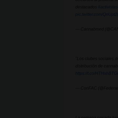
destacados
#activistas
pic.twitter.com/QnUpt2
— Cannabmed (@C
"Los clubes sociales 
distribución de cannabi
https://t.co/HTHxhBTG
— ConFAC (@Federa
La semana pasada tuvi