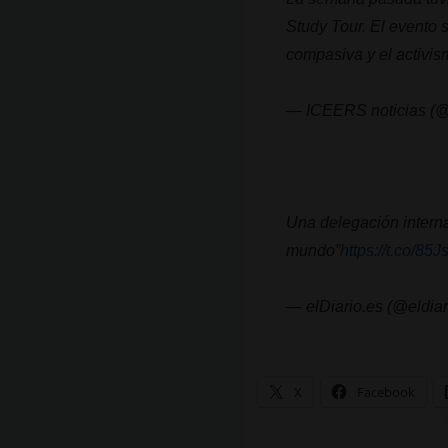
Study Tour. El evento 
compasiva y el activis
— ICEERS noticias
Una delegación interna
mundo”
https://t.co/8
— elDiario.es (@eldia
X
Facebook