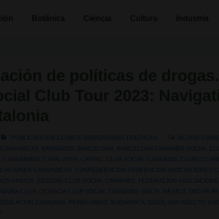
n
ción
Botánica
Ciencia
Cultura
Industria
ación de políticas de drogas
cial Club Tour 2023: Navigat
talonia
PUBLICADO EN
CLUBES
,
DISPENSARIO
,
POLÍTICAS
NO HAY COME
 CANNABICAS
,
BARBADOS
,
BARCELONA
,
BARCELONA CANNABIS SOCIAL CL
,
CANNABMED
,
CATALUNYA
,
CATFAC
,
CLUB SOCIAL CANNABIS
,
CLUBES CAN
CIACIONES CANNABICAS
,
CONFEDERACION FEDERACION ASOCIACIONES 
DOS UNIDOS
,
ESTUDIO CLUB SOCIAL CANNABIS
,
FEDERACION ASOCIACIONE
 MARIA CLUB
,
LICENCIA CLUB SOCIAL CANNABIS
,
MALTA
,
MEXICO
,
OSCAR P
EGULACION CANNABIS
,
REINO UNIDO
,
SUDAFRICA
,
SUIZA
,
USO ADULTO
,
US
P