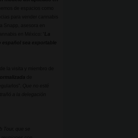
onemos de espacios como
encias para vender cannabis
ara Snapp, asesora en
cannabis en México: “
La
lo español sea exportable
 de la visita y miembro de
normalizada
de
egularlos”.
Que no esté
trañó a la delegación
b Tour, que se
o reuniones con