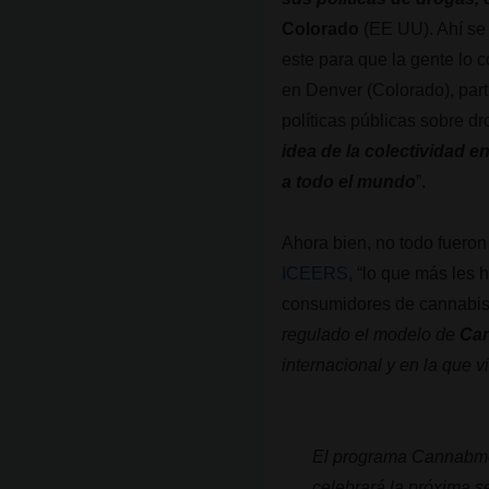
Colorado
(EE UU). Ahí se
este para que la gente lo 
en Denver (Colorado), part
políticas públicas sobre d
idea de la colectividad 
a todo el mundo
”.
Ahora bien, no todo fuero
ICEERS
, “lo que más les 
consumidores de cannabis
regulado el modelo de
Can
internacional y en la que 
El programa Cannabme
celebrará la próxima s