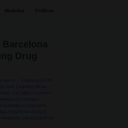
Medicina
Políticas
. Barcelona
ing Drug
NTARIOS
ETIQUETADO CON
UB TOUR
,
CANNABIS SOCIAL
NABIS
,
COLOMBIA
,
COLORADO
,
CANNABICAS
,
CONSUMO
S CANNABICAS CATALUNYA
,
ARES
,
REDUCCION RIESGOS
,
O PERSONAL
,
USO RECREATIVO
,