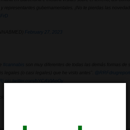
y representantes gubernamentales. ¡No te pierdas las novedad
iFrD
ANNABMED)
February 27, 2023
de
#cannabis
son muy diferentes de todas las demás formas de 
s legales (o casi legales) que he visto antes".
@RRFdrugreport
Rj
pic.twitter.com/hYCAVIAoOy
cionFAC)
March 15, 2023
mos el honor de acoger a un inspirador grupo internacional du