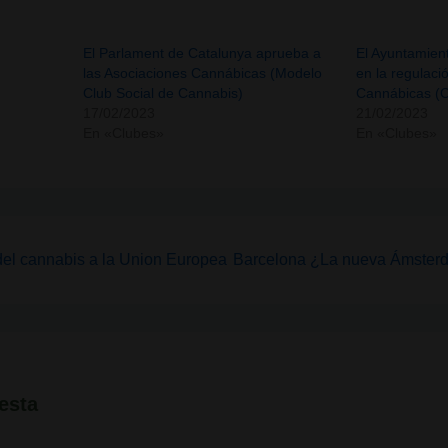
El Parlament de Catalunya aprueba a
El Ayuntamien
las Asociaciones Cannábicas (Modelo
en la regulaci
Club Social de Cannabis)
Cannábicas (C
17/02/2023
21/02/2023
En «Clubes»
En «Clubes»
La
 del cannabis a la Union Europea
Barcelona ¿La nueva Ámsterd
entrada
siguiente
es
esta