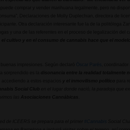
 puede comprar y vender marihuana legalmente, pero no disp
consuma”, Declaraciones de Molly Duplechian, directora de lic
icipante. Otra declaración interesante fue la de la politóloga Z
rogas y una de las referentes en el proceso de legalización del 
en el cultivo y en el consumo de cannabis hace que el mode
n buenas impresiones. Según declaró
Òscar Parés
, coordinador
ha sorprendido es la
disonancia entre la realidad totalmente 
 accediendo a estos espacios
y el inmovilismo político
para r
nabis Social Club
en el lugar donde nació, la paradoja que ex
vivimos las
Asociaciones Cannábicas
.
d de ICEERS se prepara para el primer
#Cannabis
Social Clu
emana en Barcelona e incluirá visitas sobre el terreno, así com