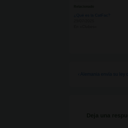
Relacionado
¿Qué es la CatFac?
29/07/2025
En «Clubes»
Navegación
La
‹ Alemania envía su ley
entrada
de
anterior
entradas
es
Deja una respu