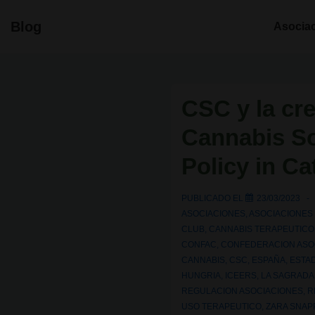
↓
Navegació
Blog
Asocia
Saltar
principal
al
contenido
principal
CSC y la cre
Cannabis So
Policy in Ca
PUBLICADO EL
23/03/2023
ASOCIACIONES
,
ASOCIACIONES
CLUB
,
CANNABIS TERAPEUTICO
CONFAC
,
CONFEDERACION ASO
CANNABIS
,
CSC
,
ESPAÑA
,
ESTA
HUNGRIA
,
ICEERS
,
LA SAGRADA
REGULACION ASOCIACIONES
,
R
USO TERAPEUTICO
,
ZARA SNAP