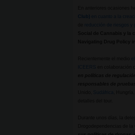
En anteriores ocasiones he
Club)
en cuanto a la crea
de
reducción de riesgos y 
Social de Cannabis y la 
Navigating Drug Policy i
Recientemente el medio
e
ICEERS
en colaboración 
en políticas de regulació
responsables de pruebas
Unido,
Sudáfrica
, Hungría
detalles del tour.
Durante unos días, la dele
Drogodependencias de la Ge
sus políticas de drogas, 