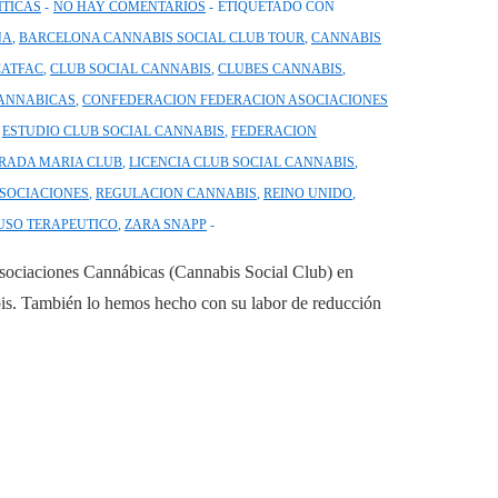
ÍTICAS
NO HAY COMENTARIOS
ETIQUETADO CON
NA
,
BARCELONA CANNABIS SOCIAL CLUB TOUR
,
CANNABIS
CATFAC
,
CLUB SOCIAL CANNABIS
,
CLUBES CANNABIS
,
CANNABICAS
,
CONFEDERACION FEDERACION ASOCIACIONES
,
ESTUDIO CLUB SOCIAL CANNABIS
,
FEDERACION
RADA MARIA CLUB
,
LICENCIA CLUB SOCIAL CANNABIS
,
SOCIACIONES
,
REGULACION CANNABIS
,
REINO UNIDO
,
USO TERAPEUTICO
,
ZARA SNAPP
 Asociaciones Cannábicas (Cannabis Social Club) en
bis. También lo hemos hecho con su labor de reducción