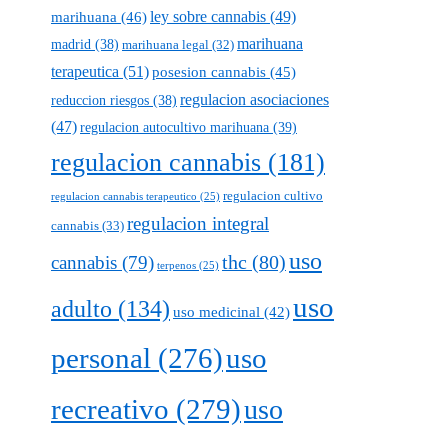
marihuana
(46)
ley sobre cannabis
(49)
marihuana
madrid
(38)
marihuana legal
(32)
terapeutica
(51)
posesion cannabis
(45)
regulacion asociaciones
reduccion riesgos
(38)
(47)
regulacion autocultivo marihuana
(39)
regulacion cannabis
(181)
regulacion cultivo
regulacion cannabis terapeutico
(25)
regulacion integral
cannabis
(33)
uso
thc
(80)
cannabis
(79)
terpenos
(25)
uso
adulto
(134)
uso medicinal
(42)
personal
(276)
uso
recreativo
(279)
uso