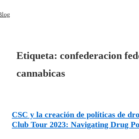
↓
Blog
Saltar
al
contenido
principal
Etiqueta:
confederacion fed
cannabicas
CSC y la creación de políticas de dr
Club Tour 2023: Navigating Drug Pol