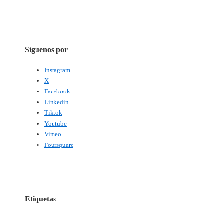
Síguenos por
Instagram
X
Facebook
Linkedin
Tiktok
Youtube
Vimeo
Foursquare
Etiquetas