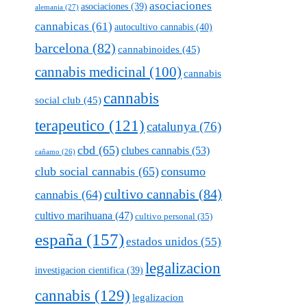
asociaciones
asociaciones
(39)
alemania
(27)
cannabicas
(61)
autocultivo cannabis
(40)
barcelona
(82)
cannabinoides
(45)
cannabis medicinal
(100)
cannabis
cannabis
social club
(45)
terapeutico
(121)
catalunya
(76)
cbd
(65)
clubes cannabis
(53)
cañamo
(26)
club social cannabis
(65)
consumo
cultivo cannabis
(84)
cannabis
(64)
cultivo marihuana
(47)
cultivo personal
(35)
españa
(157)
estados unidos
(55)
legalizacion
investigacion cientifica
(39)
cannabis
(129)
legalizacion