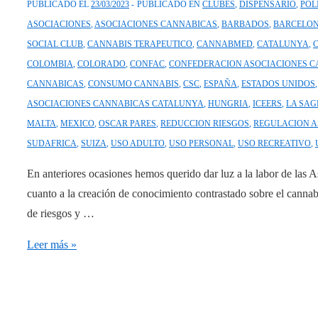
PUBLICADO EL
23/03/2023
PUBLICADO EN
CLUBES
,
DISPENSARIO
,
POL
ASOCIACIONES
,
ASOCIACIONES CANNABICAS
,
BARBADOS
,
BARCELO
SOCIAL CLUB
,
CANNABIS TERAPEUTICO
,
CANNABMED
,
CATALUNYA
,
COLOMBIA
,
COLORADO
,
CONFAC
,
CONFEDERACION ASOCIACIONES 
CANNABICAS
,
CONSUMO CANNABIS
,
CSC
,
ESPAÑA
,
ESTADOS UNIDOS
ASOCIACIONES CANNABICAS CATALUNYA
,
HUNGRIA
,
ICEERS
,
LA SAG
MALTA
,
MEXICO
,
OSCAR PARES
,
REDUCCION RIESGOS
,
REGULACION A
SUDAFRICA
,
SUIZA
,
USO ADULTO
,
USO PERSONAL
,
USO RECREATIVO
,
En anteriores ocasiones hemos querido dar luz a la labor de las
cuanto a la creación de conocimiento contrastado sobre el canna
de riesgos y …
CSC
Leer más »
y
la
creación