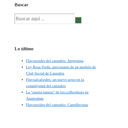
de
Buscar
políticas
Buscar
de
por:
drogas.
Barcelona
Cannabis
Lo último
Social
Club
Flavonoides del cannabis: Apigenina
Tour
Ley Rosa Verda: aniversario de un modelo de
Club Social de Cannabis
2023:
Flavoalcaloides: un nuevo actor en la
Navigating
complejidad del cannabis
Drug
La “puerta trasera” de los coffeeshops en
Policy
Ámsterdam
Flavonoides del cannabis: Cannflavinas
in
Catalonia