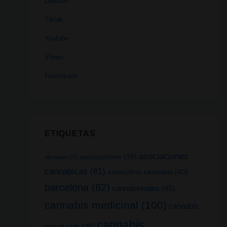
Linkedin
Tiktok
Youtube
Vimeo
Foursquare
ETIQUETAS
asociaciones
asociaciones
(39)
alemania
(27)
cannabicas
(61)
autocultivo cannabis
(40)
barcelona
(82)
cannabinoides
(45)
cannabis medicinal
(100)
cannabis
cannabis
social club
(45)