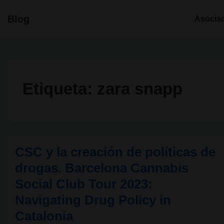
↓
Navegació
Blog
Asocia
Saltar
principal
al
contenido
principal
Etiqueta:
zara snapp
CSC y la creación de políticas de
drogas. Barcelona Cannabis
Social Club Tour 2023:
Navigating Drug Policy in
Catalonia