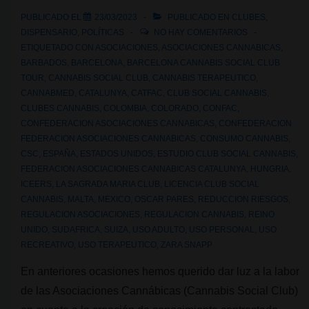
PUBLICADO EL
23/03/2023
PUBLICADO EN
CLUBES
,
DISPENSARIO
,
POLÍTICAS
NO HAY COMENTARIOS
ETIQUETADO CON
ASOCIACIONES
,
ASOCIACIONES CANNABICAS
,
BARBADOS
,
BARCELONA
,
BARCELONA CANNABIS SOCIAL CLUB
TOUR
,
CANNABIS SOCIAL CLUB
,
CANNABIS TERAPEUTICO
,
CANNABMED
,
CATALUNYA
,
CATFAC
,
CLUB SOCIAL CANNABIS
,
CLUBES CANNABIS
,
COLOMBIA
,
COLORADO
,
CONFAC
,
CONFEDERACION ASOCIACIONES CANNABICAS
,
CONFEDERACION
FEDERACION ASOCIACIONES CANNABICAS
,
CONSUMO CANNABIS
,
CSC
,
ESPAÑA
,
ESTADOS UNIDOS
,
ESTUDIO CLUB SOCIAL CANNABIS
,
FEDERACION ASOCIACIONES CANNABICAS CATALUNYA
,
HUNGRIA
,
ICEERS
,
LA SAGRADA MARIA CLUB
,
LICENCIA CLUB SOCIAL
CANNABIS
,
MALTA
,
MEXICO
,
OSCAR PARES
,
REDUCCION RIESGOS
,
REGULACION ASOCIACIONES
,
REGULACION CANNABIS
,
REINO
UNIDO
,
SUDAFRICA
,
SUIZA
,
USO ADULTO
,
USO PERSONAL
,
USO
RECREATIVO
,
USO TERAPEUTICO
,
ZARA SNAPP
En anteriores ocasiones hemos querido dar luz a la labor
de las Asociaciones Cannábicas (Cannabis Social Club)