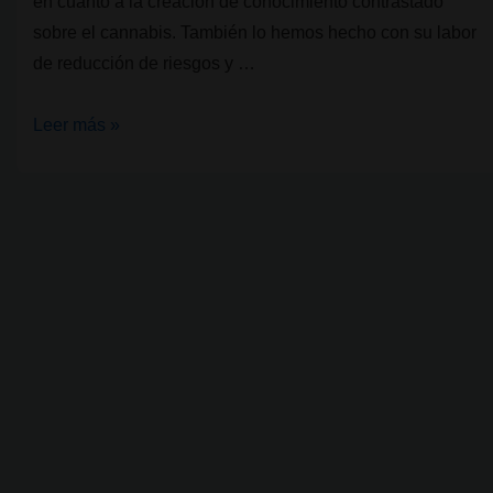
en cuanto a la creación de conocimiento contrastado
sobre el cannabis. También lo hemos hecho con su labor
de reducción de riesgos y …
CSC
Leer más »
y
la
creación
de
políticas
de
drogas.
Barcelona
Cannabis
Social
Club