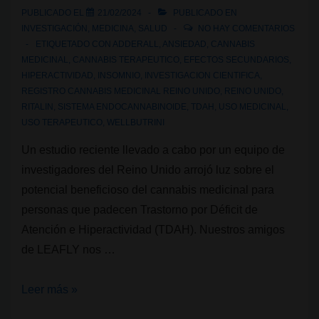
PUBLICADO EL
21/02/2024
PUBLICADO EN
INVESTIGACIÓN
,
MEDICINA
,
SALUD
NO HAY COMENTARIOS
ETIQUETADO CON
ADDERALL
,
ANSIEDAD
,
CANNABIS
MEDICINAL
,
CANNABIS TERAPEUTICO
,
EFECTOS SECUNDARIOS
,
HIPERACTIVIDAD
,
INSOMNIO
,
INVESTIGACION CIENTIFICA
,
REGISTRO CANNABIS MEDICINAL REINO UNIDO
,
REINO UNIDO
,
RITALIN
,
SISTEMA ENDOCANNABINOIDE
,
TDAH
,
USO MEDICINAL
,
USO TERAPEUTICO
,
WELLBUTRINI
Un estudio reciente llevado a cabo por un equipo de
investigadores del Reino Unido arrojó luz sobre el
potencial beneficioso del cannabis medicinal para
personas que padecen Trastorno por Déficit de
Atención e Hiperactividad (TDAH). Nuestros amigos
de LEAFLY nos …
Estudio
Leer más »
revela