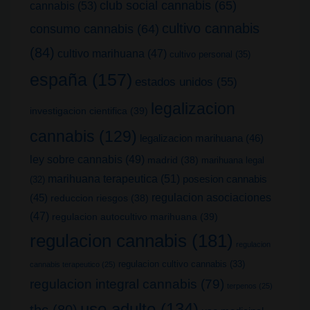
club social cannabis
(65)
cannabis
(53)
cultivo cannabis
consumo cannabis
(64)
(84)
cultivo marihuana
(47)
cultivo personal
(35)
españa
(157)
estados unidos
(55)
legalizacion
investigacion cientifica
(39)
cannabis
(129)
legalizacion marihuana
(46)
ley sobre cannabis
(49)
madrid
(38)
marihuana legal
marihuana terapeutica
(51)
posesion cannabis
(32)
(45)
regulacion asociaciones
reduccion riesgos
(38)
(47)
regulacion autocultivo marihuana
(39)
regulacion cannabis
(181)
regulacion
regulacion cultivo cannabis
(33)
cannabis terapeutico
(25)
regulacion integral cannabis
(79)
terpenos
(25)
uso adulto
(134)
thc
(80)