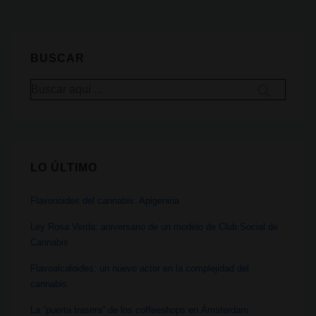
beneficios
del
cannabis
BUSCAR
medicinal
Buscar
para
por:
pacientes
con
TDAH
LO ÚLTIMO
Flavonoides del cannabis: Apigenina
Ley Rosa Verda: aniversario de un modelo de Club Social de
Cannabis
Flavoalcaloides: un nuevo actor en la complejidad del
cannabis
La “puerta trasera” de los coffeeshops en Ámsterdam