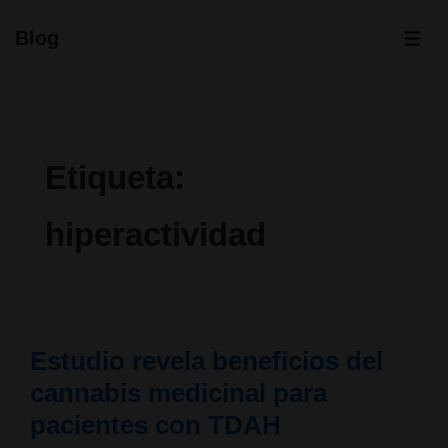
↓
Blog
Saltar
ME
al
contenido
principal
Etiqueta:
hiperactividad
Estudio revela beneficios del
cannabis medicinal para
pacientes con TDAH