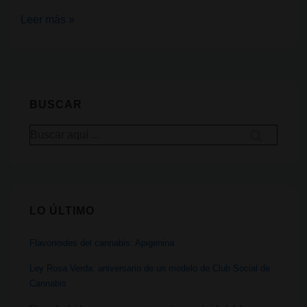
AEMPS
Leer más »
y
licencias
para
el
BUSCAR
cultivo
Buscar
de
por:
cannabis:
opacidad,
multinacionales
LO ÚLTIMO
y
una
Flavonoides del cannabis: Apigenina
ley
de
Ley Rosa Verda: aniversario de un modelo de Club Social de
Cannabis
1967