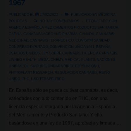
1967
PUBLICADO EL
17/02/2022
PUBLICADO EN
MEDICINA
,
POLÍTICAS
NO HAY COMENTARIOS
ETIQUETADO CON
AGENCIA ESPAÑOLA MEDICAMENTOS PRODUCTOS SANITARIOA
,
CAFINA
,
CANABASA AGRO AND PHARMA
,
CANADA
,
CANNABIS
MEDICINAL
,
CANNABIS TERAPEUTICO
,
COMISION SANIDAD
,
CONGRESO DIPUTADO
,
CONVENCION UNICA 1961
,
ESPAÑA
,
ESTADOS UNIDOS
,
LEY SOBRE CANNABIS
,
LICENCIA CANNABIS
,
LINNEO HEALTH
,
MEDALCHEMY
,
MEDICAL PLANTS
,
NACIONES
UNIDAS
,
OIL S4 CURE
,
ONDARA DIRECTORSHIP
,
ONU
,
PHYTOPLANT RESEARCH
,
REGULACION CANNABIS
,
REINO
UNIDO
,
THC
,
USO TERAPEUTICO
En España sólo se puede cultivar cannabis, es decir,
variedades con alto contenido en THC, con una
licencia especial otorgada por la Agencia Española
del Medicamento y Producto Sanitario. Y ello
basándose en una ley de 1967, aprobada y firmada …