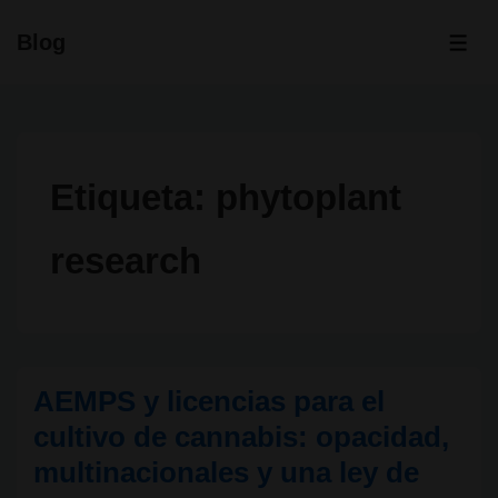
↓
Blog
Saltar
ME
al
contenido
principal
Etiqueta:
phytoplant
research
AEMPS y licencias para el
cultivo de cannabis: opacidad,
multinacionales y una ley de