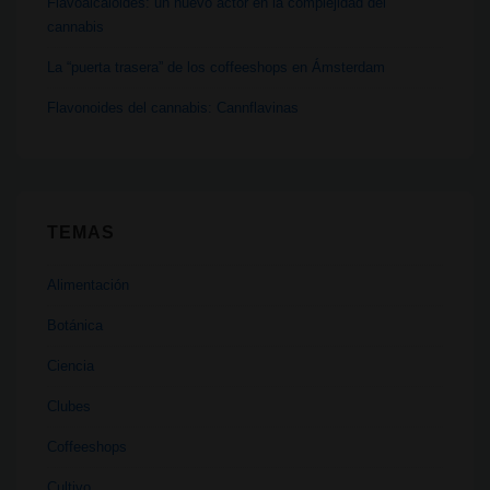
Flavoalcaloides: un nuevo actor en la complejidad del
cannabis
La “puerta trasera” de los coffeeshops en Ámsterdam
Flavonoides del cannabis: Cannflavinas
TEMAS
Alimentación
Botánica
Ciencia
Clubes
Coffeeshops
Cultivo