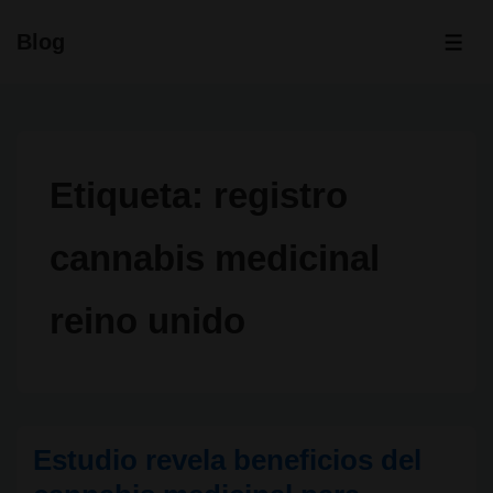
↓
Blog
Saltar
ME
al
contenido
principal
Etiqueta:
registro
cannabis medicinal
reino unido
Estudio revela beneficios del