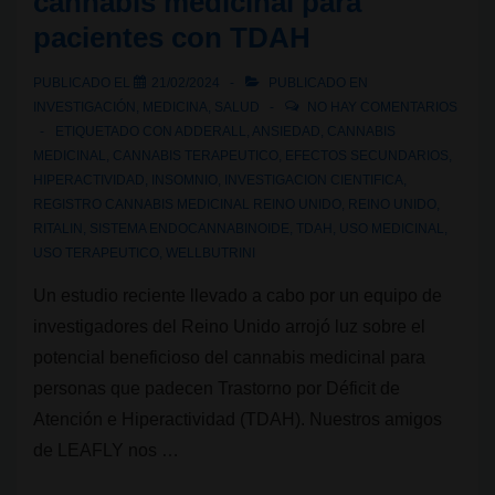
cannabis medicinal para
pacientes con TDAH
PUBLICADO EL
21/02/2024
PUBLICADO EN
INVESTIGACIÓN
,
MEDICINA
,
SALUD
NO HAY COMENTARIOS
ETIQUETADO CON
ADDERALL
,
ANSIEDAD
,
CANNABIS
MEDICINAL
,
CANNABIS TERAPEUTICO
,
EFECTOS SECUNDARIOS
,
HIPERACTIVIDAD
,
INSOMNIO
,
INVESTIGACION CIENTIFICA
,
REGISTRO CANNABIS MEDICINAL REINO UNIDO
,
REINO UNIDO
,
RITALIN
,
SISTEMA ENDOCANNABINOIDE
,
TDAH
,
USO MEDICINAL
,
USO TERAPEUTICO
,
WELLBUTRINI
Un estudio reciente llevado a cabo por un equipo de
investigadores del Reino Unido arrojó luz sobre el
potencial beneficioso del cannabis medicinal para
personas que padecen Trastorno por Déficit de
Atención e Hiperactividad (TDAH). Nuestros amigos
de LEAFLY nos …