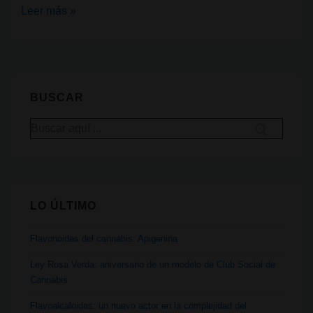
Estudio
Leer más »
revela
beneficios
del
cannabis
BUSCAR
medicinal
Buscar
para
por:
pacientes
con
TDAH
LO ÚLTIMO
Flavonoides del cannabis: Apigenina
Ley Rosa Verda: aniversario de un modelo de Club Social de
Cannabis
Flavoalcaloides: un nuevo actor en la complejidad del