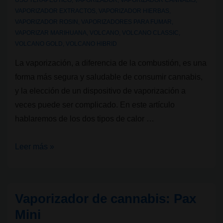
USO TERAPEUTICO
,
VAPORIZADOR
,
VAPORIZADOR CANNABIS
,
VAPORIZADOR EXTRACTOS
,
VAPORIZADOR HIERBAS
,
VAPORIZADOR ROSIN
,
VAPORIZADORES PARA FUMAR
,
VAPORIZAR MARIHUANA
,
VOLCANO
,
VOLCANO CLASSIC
,
VOLCANO GOLD
,
VOLCANO HIBRID
La vaporización, a diferencia de la combustión, es una
forma más segura y saludable de consumir cannabis,
y la elección de un dispositivo de vaporización a
veces puede ser complicado. En este artículo
hablaremos de los dos tipos de calor …
Vaporizadores
Leer más »
de
cannabis:
diferencias
Vaporizador de cannabis: Pax
entre
Mini
tipo