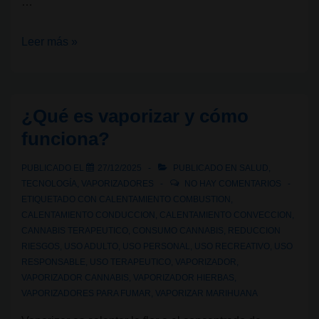
…
Vaporización
Leer más »
con
cannabis:
cómo
¿Qué es vaporizar y cómo
funciona,
funciona?
qué
tipos
PUBLICADO EL
27/12/2025
PUBLICADO EN
SALUD
,
existen
TECNOLOGÍA
,
VAPORIZADORES
NO HAY COMENTARIOS
y
ETIQUETADO CON
CALENTAMIENTO COMBUSTION
,
CALENTAMIENTO CONDUCCION
,
CALENTAMIENTO CONVECCION
,
cuál
CANNABIS TERAPEUTICO
,
CONSUMO CANNABIS
,
REDUCCION
te
RIESGOS
,
USO ADULTO
,
USO PERSONAL
,
USO RECREATIVO
,
USO
conviene
RESPONSABLE
,
USO TERAPEUTICO
,
VAPORIZADOR
,
VAPORIZADOR CANNABIS
,
VAPORIZADOR HIERBAS
,
VAPORIZADORES PARA FUMAR
,
VAPORIZAR MARIHUANA