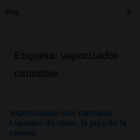
↓
Blog
Saltar
ME
al
contenido
principal
Etiqueta:
vaporizador
cannabis
Vaporización con cannabis:
Líquidos de rosin, la joya de la
corona