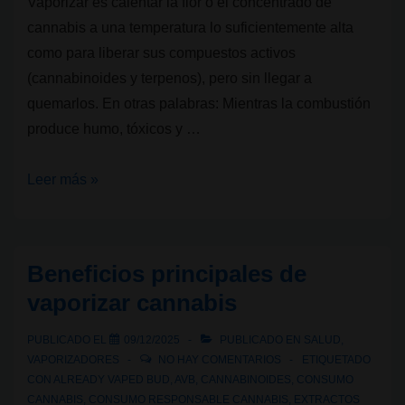
Vaporizar es calentar la flor o el concentrado de
cannabis a una temperatura lo suficientemente alta
como para liberar sus compuestos activos
(cannabinoides y terpenos), pero sin llegar a
quemarlos. En otras palabras: Mientras la combustión
produce humo, tóxicos y …
¿Qué
Leer más »
es
vaporizar
y
Beneficios principales de
cómo
vaporizar cannabis
funciona?
PUBLICADO EL
09/12/2025
PUBLICADO EN
SALUD
,
VAPORIZADORES
NO HAY COMENTARIOS
ETIQUETADO
CON
ALREADY VAPED BUD
,
AVB
,
CANNABINOIDES
,
CONSUMO
CANNABIS
,
CONSUMO RESPONSABLE CANNABIS
,
EXTRACTOS