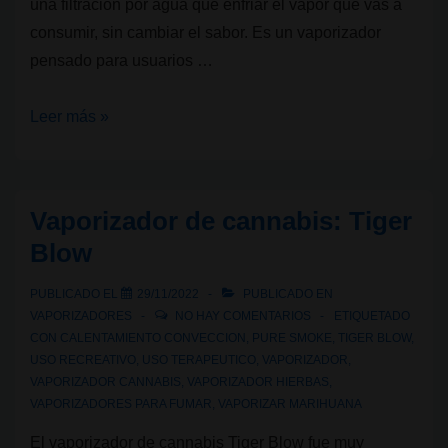
una filtración por agua que enfriar el vapor que vas a
consumir, sin cambiar el sabor. Es un vaporizador
pensado para usuarios …
Vaporizador
Leer más »
de
cannabis:
The
Vaporizador de cannabis: Tiger
PuffCo
Blow
Peak
PUBLICADO EL
29/11/2022
PUBLICADO EN
VAPORIZADORES
NO HAY COMENTARIOS
ETIQUETADO
CON
CALENTAMIENTO CONVECCION
,
PURE SMOKE
,
TIGER BLOW
,
USO RECREATIVO
,
USO TERAPEUTICO
,
VAPORIZADOR
,
VAPORIZADOR CANNABIS
,
VAPORIZADOR HIERBAS
,
VAPORIZADORES PARA FUMAR
,
VAPORIZAR MARIHUANA
El vaporizador de cannabis Tiger Blow fue muy