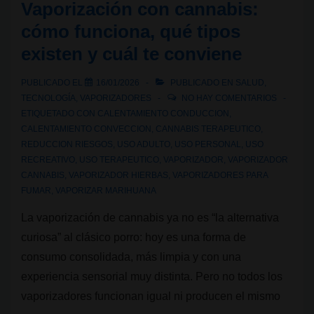
Vaporización con cannabis:
de
cómo funciona, qué tipos
rosin,
existen y cuál te conviene
la
joya
PUBLICADO EL
16/01/2026
PUBLICADO EN
SALUD
,
de
TECNOLOGÍA
,
VAPORIZADORES
NO HAY COMENTARIOS
la
ETIQUETADO CON
CALENTAMIENTO CONDUCCION
,
CALENTAMIENTO CONVECCION
,
CANNABIS TERAPEUTICO
,
corona
REDUCCION RIESGOS
,
USO ADULTO
,
USO PERSONAL
,
USO
RECREATIVO
,
USO TERAPEUTICO
,
VAPORIZADOR
,
VAPORIZADOR
CANNABIS
,
VAPORIZADOR HIERBAS
,
VAPORIZADORES PARA
FUMAR
,
VAPORIZAR MARIHUANA
La vaporización de cannabis ya no es “la alternativa
curiosa” al clásico porro: hoy es una forma de
consumo consolidada, más limpia y con una
experiencia sensorial muy distinta. Pero no todos los
vaporizadores funcionan igual ni producen el mismo