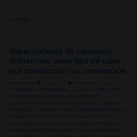
…
¿Qué
Leer más »
productos
existen
en
Vaporizadores de cannabis:
España
diferencias entre tipo de calor
para
por conducción vs. convección
reducir
los
PUBLICADO EL
27/11/2023
PUBLICADO EN
SALUD
,
riesgos
TECNOLOGÍA
,
VAPORIZADORES
NO HAY COMENTARIOS
asociados
ETIQUETADO CON
CALENTAMIENTO CONDUCCION
,
CALENTAMIENTO CONVECCION
,
CANNABINOIDES
,
CANNABIS
al
TERAPEUTICO
,
CONSUMO CANNABIS
,
CONSUMO RESPONSABLE
fumar
CANNABIS
,
CRAFTY
,
CRAFTY+
,
FLOR CANNABIS
,
FUMAR
cannabis?
MARIHUANA
,
PAX
,
PAX PLUS
,
STORZ & BICKEL
,
TERPENOS
,
USO
ADULTO
,
USO DEPORTIVO
,
USO PERSONAL
,
USO RECREATIVO
,