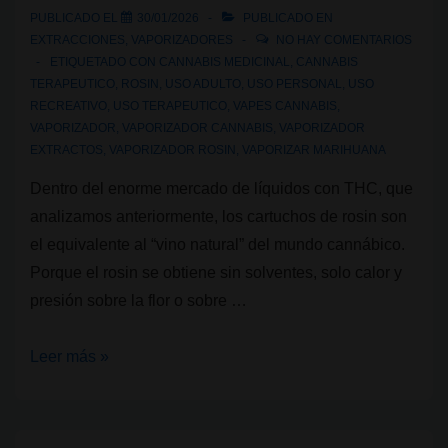
PUBLICADO EL
30/01/2026
PUBLICADO EN
EXTRACCIONES
,
VAPORIZADORES
NO HAY COMENTARIOS
ETIQUETADO CON
CANNABIS MEDICINAL
,
CANNABIS
TERAPEUTICO
,
ROSIN
,
USO ADULTO
,
USO PERSONAL
,
USO
RECREATIVO
,
USO TERAPEUTICO
,
VAPES CANNABIS
,
VAPORIZADOR
,
VAPORIZADOR CANNABIS
,
VAPORIZADOR
EXTRACTOS
,
VAPORIZADOR ROSIN
,
VAPORIZAR MARIHUANA
Dentro del enorme mercado de líquidos con THC, que
analizamos anteriormente, los cartuchos de rosin son
el equivalente al “vino natural” del mundo cannábico.
Porque el rosin se obtiene sin solventes, solo calor y
presión sobre la flor o sobre …
Vaporización
Leer más »
con
cannabis:
Líquidos