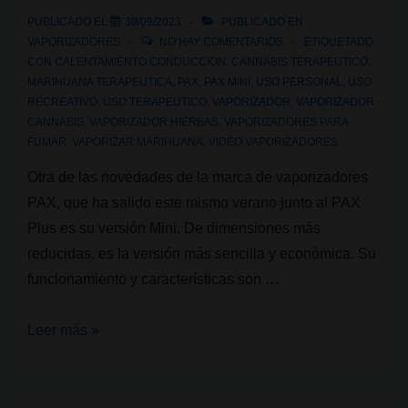
de
PUBLICADO EL
30/09/2023
PUBLICADO EN
calor
VAPORIZADORES
NO HAY COMENTARIOS
ETIQUETADO
por
CON
CALENTAMIENTO CONDUCCION
,
CANNABIS TERAPEUTICO
,
MARIHUANA TERAPEUTICA
,
PAX
,
PAX MINI
,
USO PERSONAL
,
USO
conducción
RECREATIVO
,
USO TERAPEUTICO
,
VAPORIZADOR
,
VAPORIZADOR
vs.
CANNABIS
,
VAPORIZADOR HIERBAS
,
VAPORIZADORES PARA
convección
FUMAR
,
VAPORIZAR MARIHUANA
,
VIDEO VAPORIZADORES
Otra de las novedades de la marca de vaporizadores
PAX, que ha salido este mismo verano junto al PAX
Plus es su versión Mini. De dimensiones más
reducidas, es la versión más sencilla y econòmica. Su
funcionamiento y características son …
Vaporizador
Leer más »
de
cannabis:
Pax