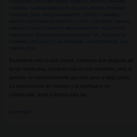
ETIQUETADO CON
ACIDO GRASO
,
ALIMENTO
,
APETITO CANNABIS
,
CALORIAS
,
CANNABINOIDES
,
CB1
,
CELULAS GRASAS
,
CONSUMO
CANNABIS
,
DIETA
,
ENDOCANNABINOIDE
,
ESTUDIO CANNABIS
,
INGESTA
,
INVESTIGACION CIENTIFICA
,
LEAFLY
,
OBESIDAD
,
OMEGA 3
,
OMEGA 6
,
PODCAST
,
PODCAST MIND AND MATTER
,
PSICOACTIVO
,
RIMONABANT
,
SISTEMA ENDOCANNABINOIDE
,
THC
,
TOLERANCIA
CANNABIS
,
USO ADULTO
,
USO PERSONAL
,
USO RECREATIVO
,
USO
TERAPEUTICO
Realmente eres lo que comes. Sabemos que después de
fumar marihuana, comerás más en ese momento, pero al
parecer, no necesariamente ganarás peso a largo plazo.
La neurociencia del hambre y la marihuana es
complicada. Justo a tiempo para las …
La
Leer más »
ciencia
que