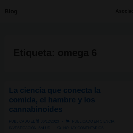
↓
Navegació
Blog
Asocia
Saltar
principal
al
contenido
principal
Etiqueta:
omega 6
La ciencia que conecta la
comida, el hambre y los
cannabinoides
PUBLICADO EL
06/12/2023
PUBLICADO EN
CIENCIA
,
INVESTIGACIÓN
,
SALUD
NO HAY COMENTARIOS