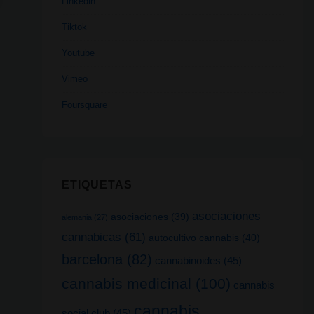
Linkedin
Tiktok
Youtube
Vimeo
Foursquare
ETIQUETAS
asociaciones
asociaciones
(39)
alemania
(27)
cannabicas
(61)
autocultivo cannabis
(40)
barcelona
(82)
cannabinoides
(45)
cannabis medicinal
(100)
cannabis
cannabis
social club
(45)