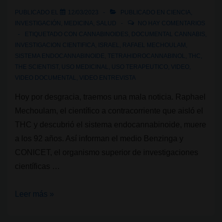
PUBLICADO EL
12/03/2023
PUBLICADO EN
CIENCIA
,
INVESTIGACIÓN
,
MEDICINA
,
SALUD
NO HAY COMENTARIOS
ETIQUETADO CON
CANNABINOIDES
,
DOCUMENTAL CANNABIS
,
INVESTIGACION CIENTIFICA
,
ISRAEL
,
RAFAEL MECHOULAM
,
SISTEMA ENDOCANNABINOIDE
,
TETRAHIDROCANNABINOL
,
THC
,
THE SCIENTIST
,
USO MEDICINAL
,
USO TERAPEUTICO
,
VIDEO
,
VIDEO DOCUMENTAL
,
VIDEO ENTREVISTA
Hoy por desgracia, traemos una mala noticia. Raphael
Mechoulam, el científico a contracorriente que aisló el
THC y descubrió el sistema endocannabinoide, muere
a los 92 años. Así informan el medio Benzinga y
CONICET, el organismo superior de investigaciones
científicas …
Raphael
Leer más »
Mechoulam,
el