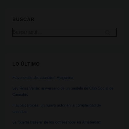
científico
a
BUSCAR
contracorriente
Buscar
que
por:
aisló
el
THC
LO ÚLTIMO
y
descubrió
Flavonoides del cannabis: Apigenina
el
sistema
Ley Rosa Verda: aniversario de un modelo de Club Social de
Cannabis
endocannabinoide,
muere
Flavoalcaloides: un nuevo actor en la complejidad del
cannabis
a
los
La “puerta trasera” de los coffeeshops en Ámsterdam
92