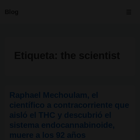
↓
Blog
Saltar
ME
al
contenido
principal
Etiqueta:
the scientist
Raphael Mechoulam, el
científico a contracorriente que
aisló el THC y descubrió el
sistema endocannabinoide,
muere a los 92 años