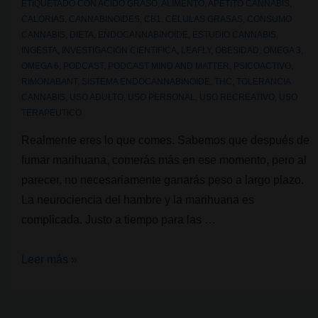
ETIQUETADO CON
ACIDO GRASO
,
ALIMENTO
,
APETITO CANNABIS
,
CALORIAS
,
CANNABINOIDES
,
CB1
,
CELULAS GRASAS
,
CONSUMO
CANNABIS
,
DIETA
,
ENDOCANNABINOIDE
,
ESTUDIO CANNABIS
,
INGESTA
,
INVESTIGACION CIENTIFICA
,
LEAFLY
,
OBESIDAD
,
OMEGA 3
,
OMEGA 6
,
PODCAST
,
PODCAST MIND AND MATTER
,
PSICOACTIVO
,
RIMONABANT
,
SISTEMA ENDOCANNABINOIDE
,
THC
,
TOLERANCIA
CANNABIS
,
USO ADULTO
,
USO PERSONAL
,
USO RECREATIVO
,
USO
TERAPEUTICO
Realmente eres lo que comes. Sabemos que después de
fumar marihuana, comerás más en ese momento, pero al
parecer, no necesariamente ganarás peso a largo plazo.
La neurociencia del hambre y la marihuana es
complicada. Justo a tiempo para las …
La
Leer más »
ciencia
que