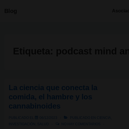
↓
Navegació
Blog
Asocia
Saltar
principal
al
contenido
principal
Etiqueta:
podcast mind an
La ciencia que conecta la
comida, el hambre y los
cannabinoides
PUBLICADO EL
06/12/2023
PUBLICADO EN
CIENCIA
,
INVESTIGACIÓN
,
SALUD
NO HAY COMENTARIOS