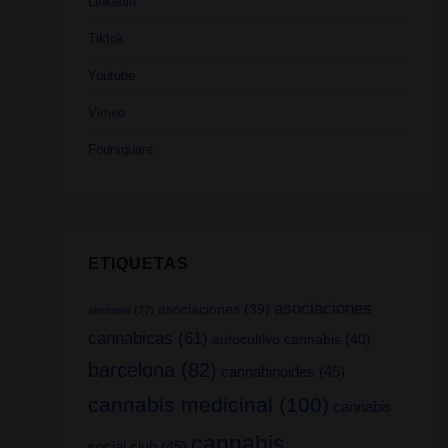
Linkedin
Tiktok
Youtube
Vimeo
Foursquare
ETIQUETAS
asociaciones
asociaciones
(39)
alemania
(27)
cannabicas
(61)
autocultivo cannabis
(40)
barcelona
(82)
cannabinoides
(45)
cannabis medicinal
(100)
cannabis
cannabis
social club
(45)