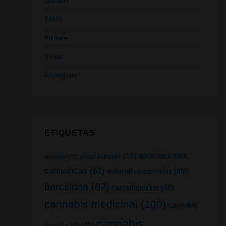
Linkedin
Tiktok
Youtube
Vimeo
Foursquare
ETIQUETAS
asociaciones
asociaciones
(39)
alemania
(27)
cannabicas
(61)
autocultivo cannabis
(40)
barcelona
(82)
cannabinoides
(45)
cannabis medicinal
(100)
cannabis
cannabis
social club
(45)