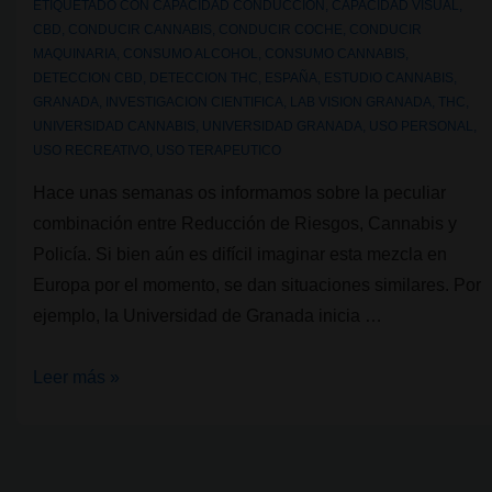
ETIQUETADO CON
CAPACIDAD CONDUCCION
,
CAPACIDAD VISUAL
,
CBD
,
CONDUCIR CANNABIS
,
CONDUCIR COCHE
,
CONDUCIR
MAQUINARIA
,
CONSUMO ALCOHOL
,
CONSUMO CANNABIS
,
DETECCION CBD
,
DETECCION THC
,
ESPAÑA
,
ESTUDIO CANNABIS
,
GRANADA
,
INVESTIGACION CIENTIFICA
,
LAB VISION GRANADA
,
THC
,
UNIVERSIDAD CANNABIS
,
UNIVERSIDAD GRANADA
,
USO PERSONAL
,
USO RECREATIVO
,
USO TERAPEUTICO
Hace unas semanas os informamos sobre la peculiar
combinación entre Reducción de Riesgos, Cannabis y
Policía. Si bien aún es difícil imaginar esta mezcla en
Europa por el momento, se dan situaciones similares. Por
ejemplo, la Universidad de Granada inicia …
La
Leer más »
Universidad
de
Granada