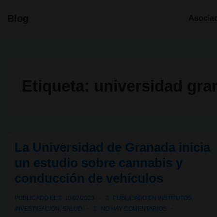
↓
Navegació
Blog
Asocia
Saltar
principal
al
contenido
principal
Etiqueta:
universidad gra
La Universidad de Granada inicia
un estudio sobre cannabis y
conducción de vehículos
PUBLICADO EL
10/02/2023
PUBLICADO EN
INSTITUTOS
,
INVESTIGACIÓN
,
SALUD
NO HAY COMENTARIOS