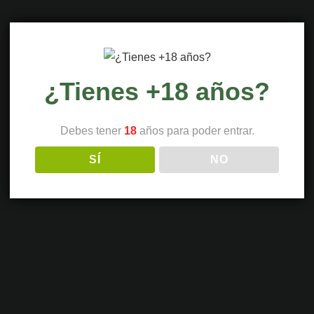
¿Tienes +18 años?
Debes tener
18
años para poder entrar.
SÍ
NO