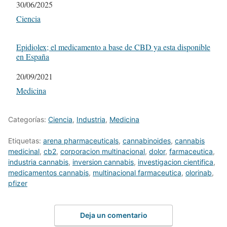
Fecha
30/06/2025
Respecto a
Ciencia
Epidiolex; el medicamento a base de CBD ya esta disponible
en España
Fecha
20/09/2021
Respecto a
Medicina
Categorías:
Ciencia
,
Industria
,
Medicina
Etiquetas:
arena pharmaceuticals
,
cannabinoides
,
cannabis
medicinal
,
cb2
,
corporacion multinacional
,
dolor
,
farmaceutica
,
industria cannabis
,
inversion cannabis
,
investigacion cientifica
,
medicamentos cannabis
,
multinacional farmaceutica
,
olorinab
,
pfizer
Deja un comentario