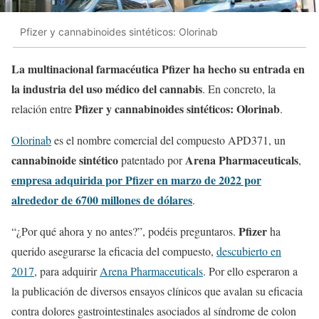
Pfizer y cannabinoides sintéticos: Olorinab
La multinacional farmacéutica Pfizer ha hecho su entrada en
la industria del uso médico del cannabis
. En concreto, la
Pfizer y cannabinoides sintéticos: Olorinab
relación entre
.
Olorinab
es el nombre comercial del compuesto APD371, un
cannabinoide sintético
Arena Pharmaceuticals
patentado por
,
empresa adquirida por Pfizer en marzo de 2022 por
alrededor de 6700 millones de dólares
.
Pfizer
“¿Por qué ahora y no antes?”, podéis preguntaros.
ha
querido asegurarse la eficacia del compuesto,
descubierto en
2017
, para adquirir
Arena Pharmaceuticals
. Por ello esperaron a
la publicación de diversos ensayos clínicos que avalan su eficacia
contra dolores gastrointestinales asociados al síndrome de colon