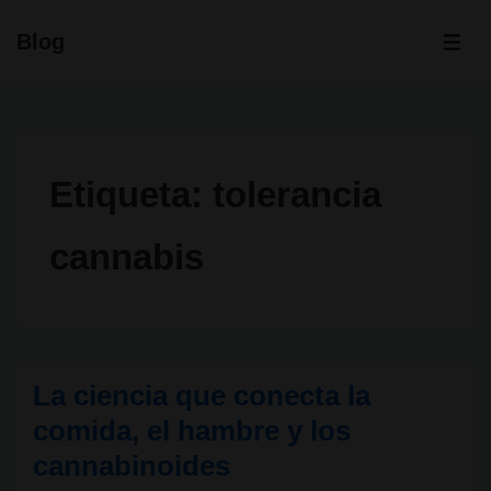
↓
Blog
Saltar
ME
al
contenido
principal
Etiqueta:
tolerancia
cannabis
La ciencia que conecta la
comida, el hambre y los
cannabinoides