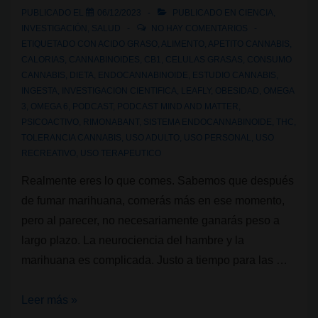
PUBLICADO EL
06/12/2023
PUBLICADO EN
CIENCIA
,
INVESTIGACIÓN
,
SALUD
NO HAY COMENTARIOS
ETIQUETADO CON
ACIDO GRASO
,
ALIMENTO
,
APETITO CANNABIS
,
CALORIAS
,
CANNABINOIDES
,
CB1
,
CELULAS GRASAS
,
CONSUMO
CANNABIS
,
DIETA
,
ENDOCANNABINOIDE
,
ESTUDIO CANNABIS
,
INGESTA
,
INVESTIGACION CIENTIFICA
,
LEAFLY
,
OBESIDAD
,
OMEGA
3
,
OMEGA 6
,
PODCAST
,
PODCAST MIND AND MATTER
,
PSICOACTIVO
,
RIMONABANT
,
SISTEMA ENDOCANNABINOIDE
,
THC
,
TOLERANCIA CANNABIS
,
USO ADULTO
,
USO PERSONAL
,
USO
RECREATIVO
,
USO TERAPEUTICO
Realmente eres lo que comes. Sabemos que después
de fumar marihuana, comerás más en ese momento,
pero al parecer, no necesariamente ganarás peso a
largo plazo. La neurociencia del hambre y la
marihuana es complicada. Justo a tiempo para las …
La
Leer más »