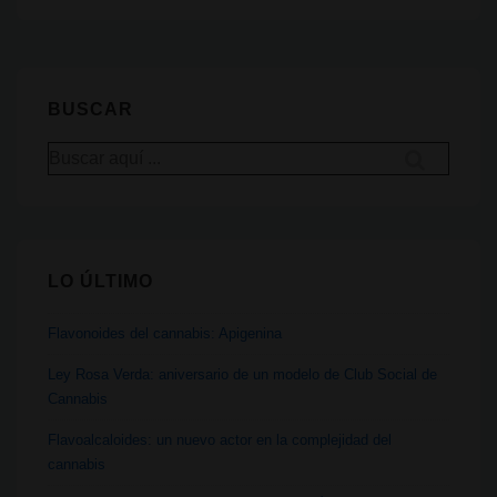
ciencia
que
conecta
la
BUSCAR
comida,
Buscar
el
por:
hambre
y
los
LO ÚLTIMO
cannabinoides
Flavonoides del cannabis: Apigenina
Ley Rosa Verda: aniversario de un modelo de Club Social de
Cannabis
Flavoalcaloides: un nuevo actor en la complejidad del
cannabis