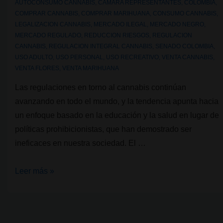
AUTOCONSUMO CANNABIS
,
CAMARA REPRESENTANTES
,
COLOMBIA
,
COMPRAR CANNABIS
,
COMPRAR MARIHUANA
,
CONSUMO CANNABIS
,
LEGALIZACION CANNABIS
,
MERCADO ILEGAL
,
MERCADO NEGRO
,
MERCADO REGULADO
,
REDUCCION RIESGOS
,
REGULACION
CANNABIS
,
REGULACION INTEGRAL CANNABIS
,
SENADO COLOMBIA
,
USO ADULTO
,
USO PERSONAL
,
USO RECREATIVO
,
VENTA CANNABIS
,
VENTA FLORES
,
VENTA MARIHUANA
Las regulaciones en torno al cannabis continúan
avanzando en todo el mundo, y la tendencia apunta hacia
un enfoque basado en la educación y la salud en lugar de
políticas prohibicionistas, que han demostrado ser
ineficaces en nuestra sociedad. El …
Avance
Leer más »
en
la
regulación