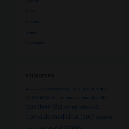
Linkedin
Tiktok
Youtube
Vimeo
Foursquare
ETIQUETAS
asociaciones
asociaciones
(39)
alemania
(27)
cannabicas
(61)
autocultivo cannabis
(40)
barcelona
(82)
cannabinoides
(45)
cannabis medicinal
(100)
cannabis
cannabis
social club
(45)