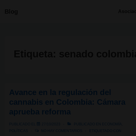
↓
Navegació
Blog
Asocia
Saltar
principal
al
contenido
principal
Etiqueta:
senado colombi
Avance en la regulación del
cannabis en Colombia: Cámara
aprueba reforma
PUBLICADO EL
27/10/2023
PUBLICADO EN
ECONOMÍA
,
POLÍTICAS
NO HAY COMENTARIOS
ETIQUETADO CON