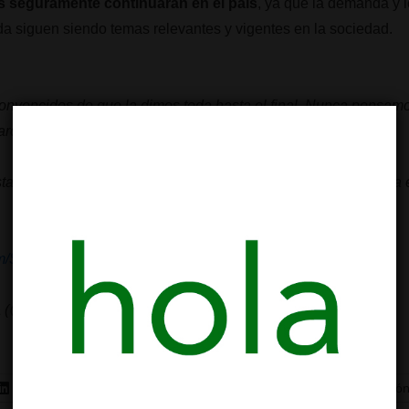
s seguramente continuarán en el país
, ya que la demanda y l
a siguen siendo temas relevantes y vigentes en la sociedad.
convencidos de que la dimos toda hasta el final. Nunca pensamos
aron 7 votos.
a lucha y no desfalleceremos para escribir una nueva historia e
.com/Scu3BQW5cR
a (@JuanKarloslos)
June 21, 2023
LinkedIn
Telegram
WhatsApp
Correo electró