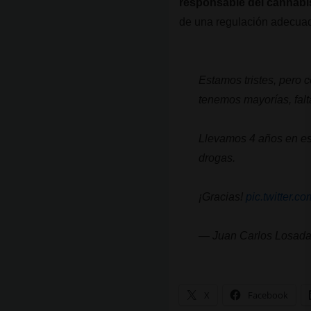
responsable del cannabi
de una regulación adecuad
Estamos tristes, pero 
tenemos mayorías, falt
Llevamos 4 años en est
drogas.
¡Gracias!
pic.twitter
— Juan Carlos Losad
X
Facebook