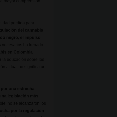
una mayor comprensión
nidad perdida para
egulación del cannabis
do negro, el impulso
os necesarios ha frenado
abis en Colombia
r la educación sobre los
ón actual no significa un
 por una estrecha
una legislación más
ble, no se alcanzaron los
 lucha por la regulación