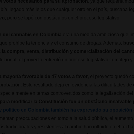
54 votos necesarios para su aprobación
, ya que requería modi
abía llegado más lejos que cualquier otro en el país, buscaba le
ivo
, pero se topó con obstáculos en el proceso legislativo.
n del cannabis en Colombia
era una medida ambiciosa que imp
n que prohíbe la tenencia y el consumo de drogas. Además,
busc
 la compra, venta, distribución y comercialización del cann
tucional, el proyecto enfrentó un proceso legislativo complejo y
 mayoría favorable de 47 votos a favor
, el proyecto quedó co
probación. Este resultado deja en evidencia las dificultades d
specialmente en temas controvertidos como la legalización del
 para modificar la Constitución fue un obstáculo insalvable 
 político en Colombia también ha expresado su oposición a
mentan preocupaciones en torno a la salud pública, el aumento
ás tradicionales y resistentes al cambio han influido en el rech