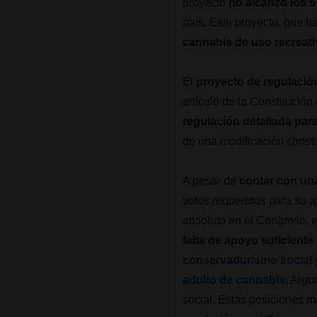
proyecto
no alcanzó los 
país. Este proyecto, que h
cannabis de uso recreat
El
proyecto de regulació
artículo de la Constitució
regulación detallada para
de una modificación consti
A pesar de
contar con una
votos requeridos para su a
absoluto en el Congreso, e
falta de apoyo suficiente
conservadurismo social y
adulto de cannabis
. Argu
social. Estas posiciones m