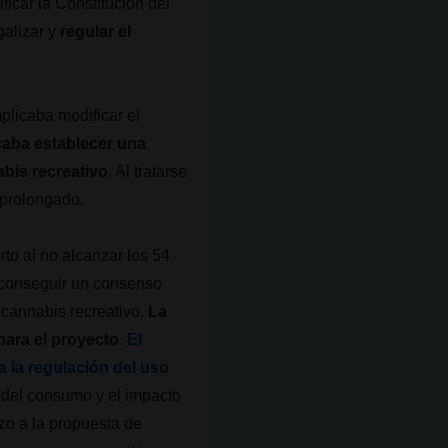
ficar la Constitución del
galizar y
regular el
licaba modificar el
aba establecer una
abis recreativo
. Al tratarse
 prolongado.
rto al no alcanzar los 54
e conseguir un consenso
 cannabis recreativo.
La
para el proyecto
.
El
 la regulación del uso
 del consumo y el impacto
azo a la propuesta de