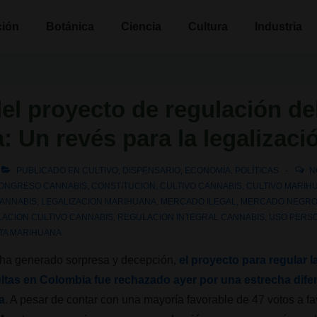
n
ción
Botánica
Ciencia
Cultura
Industria
del proyecto de regulación de
 Un revés para la legalizaci
PUBLICADO EN
CULTIVO
,
DISPENSARIO
,
ECONOMÍA
,
POLÍTICAS
N
ONGRESO CANNABIS
,
CONSTITUCION
,
CULTIVO CANNABIS
,
CULTIVO MARIH
CANNABIS
,
LEGALIZACION MARIHUANA
,
MERCADO ILEGAL
,
MERCADO NEGR
ACION CULTIVO CANNABIS
,
REGULACION INTEGRAL CANNABIS
,
USO PERS
TA MARIHUANA
 ha generado sorpresa y decepción,
el proyecto para regular 
tas en Colombia fue rechazado ayer por una estrecha difer
a
. A pesar de contar con una mayoría favorable de 47 votos a fav