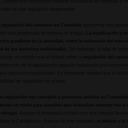
. Superar esta resistencia requiere una educación continua y 
ciales de una regulación responsable.
regulación del cannabis en Colombia
representa una oportu
ción más progresista en materia de drogas.
La legalización y r
ctos positivos en la sociedad, como la reducción del merca
n de los derechos individuales
. Sin embargo, la falta de vot
echazo, es posible que el debate sobre la
regulación del cann
 defensores de la legalización seguirán trabajando para promove
una regulación responsable. Es importante resaltar que la decisi
sibilidad de regulación en el país.
de regulación del cannabis a personas adultas en Colombia
esenta un revés para aquellos que buscaban avanzar hacia 
e drogas
. Aunque la propuesta contaba con una mayoría favora
ficar la Constitución. A pesar de este resultado,
el debate y la