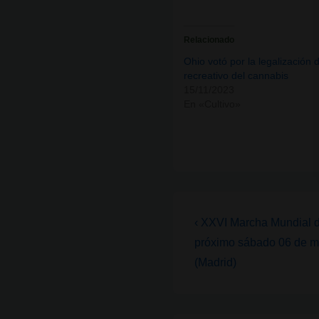
Relacionado
Ohio votó por la legalización 
recreativo del cannabis
15/11/2023
En «Cultivo»
Navegación
La
‹ XXVI Marcha Mundial d
entrada
de
próximo sábado 06 de ma
anterior
(Madrid)
entradas
es