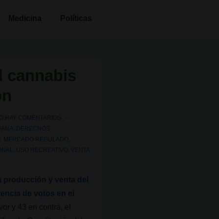
Medicina
Políticas
l cannabis
ón
O HAY COMENTARIOS
UANA
,
DERECHOS
O
,
MERCADO REGULADO
,
ONAL
,
USO RECREATIVO
,
VENTA
la producción y venta del
encia de votos en el
or y 43 en contra, el