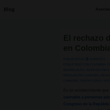
↓
Navegació
Blog
Asocia
Saltar
principal
al
contenido
principal
El rechazo 
en Colombia:
PUBLICADO EL
25/06/2023
ETIQUETADO CON
COLOMBIA
,
C
INDIVIDUALES
,
LEGALIZACION 
REGULACION CANNABIS
,
REGUL
CANNABIS
,
VENTA FLORES
,
VEN
En un acontecimiento que
cannabis a personas adul
Congreso de la Repúblic