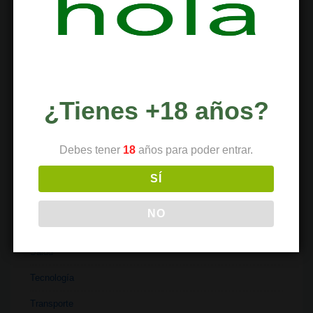
Institutos
Investigación
Literatura
Materiales
¿Tienes +18 años?
Medicina
Parafernalia
Debes tener
18
años para poder entrar.
Políticas
SÍ
Recetas
NO
Religión
Salud
Tecnología
Transporte