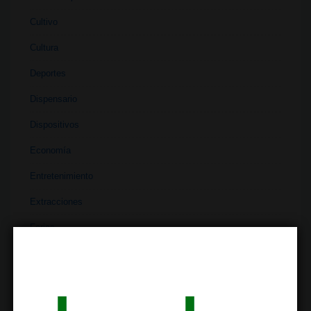
Cultivo
Cultura
Deportes
Dispensario
Dispositivos
Economía
Entretenimiento
Extracciones
Ferias
Finanzas
Historia
Industria