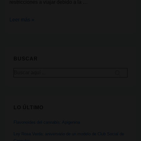
restricciones a viajar debido a la …
Tailandia:
Leer más »
turismo
de
wellness
y
BUSCAR
un
Buscar
millón
por:
de
plantas
de
LO ÚLTIMO
cannabis
para
Flavonoides del cannabis: Apigenina
la
población
Ley Rosa Verda: aniversario de un modelo de Club Social de
Cannabis