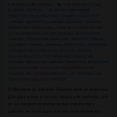
PUBLICADO EL
16/05/2022
PUBLICADO EN
CULTIVO
,
ECONOMÍA
,
POLÍTICAS
NO HAY COMENTARIOS
ETIQUETADO CON
AUTOCULTIVO CANNABIS
,
AUTOCULTIVO
CANNABIS TERAPEUTICO
,
CANNABIS MEDICINAL
,
CANNABIS
TERAPEUTICO
,
CORONAVIRUS
,
COVID-19
,
CULTIVO CANNABIS
,
CULTIVO MARIHUANA
,
CULTIVO PERSONAL
,
DESPENALIZAR
CANNABIS
,
DESPENALIZAR MARIHUANA
,
INDUSTRIA CANNABIS
,
LEY SOBRE CANNABIS
,
MARIHUANA TERAPEUTICA
,
METAVERSO
CANNABICO
,
MINISTERIO SALUD
,
REGALAR CANNABIS
,
REGULACION AUTOCULTIVO MARIHUANA
,
REGULACION
CANNABIS
,
REGULACION CANNABIS TERAPEUTICO
,
REGULACION
CULTIVO CANNABIS
,
REGULACION INDUSTRIA CANNABIS
,
TAILANDIA
,
THC
,
TURISMO CANNABICO
,
USO PERSONAL
,
USO
TERAPEUTICO
,
WELLNESS CANNABIS
El Ministerio de Salud de Tailandia tiene un ambicioso
plan para activar el turismo médico y de wellness, uno
de sus sectores económicos más importantes y
potentes, en horas bajas tras los confinamientos y